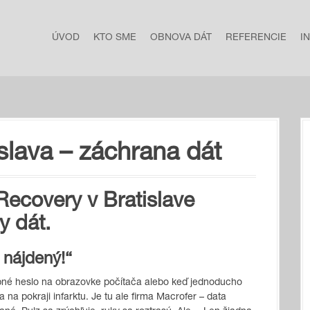
ÚVOD
KTO SME
OBNOVA DÁT
REFERENCIE
I
slava – záchrana dát
Recovery v Bratislave
y dát.
 nájdený!“
dobné heslo na obrazovke počítača alebo keď jednoducho
sa na pokraji infarktu. Je tu ale firma Macrofer – data