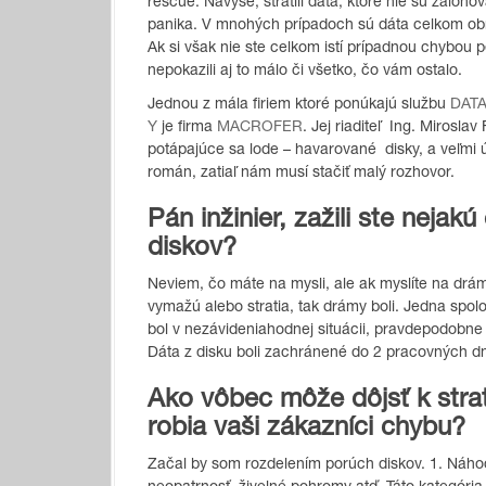
rescue. Navyše, stratili dáta, ktoré nie sú záloh
panika. V mnohých prípadoch sú dáta celkom obn
Ak si však nie ste celkom istí prípadnou chybou p
nepokazili aj to málo či všetko, čo vám ostalo.
Jednou z mála firiem ktoré ponúkajú službu
DAT
Y
je firma
MACROFER
. Jej riaditeľ Ing. Mirosl
potápajúce sa lode – havarované disky, a veľmi
román, zatiaľ nám musí stačiť malý rozhovor.
Pán inžinier, zažili ste neja
diskov?
Neviem, čo máte na mysli, ale ak myslíte na drámu
vymažú alebo stratia, tak drámy boli. Jedna spo
bol v nezávideniahodnej situácii, pravdepodobne 
Dáta z disku boli zachránené do 2 pracovných dn
Ako vôbec môže dôjsť k stra
robia vaši zákazníci chybu?
Začal by som rozdelením porúch diskov. 1. Náho