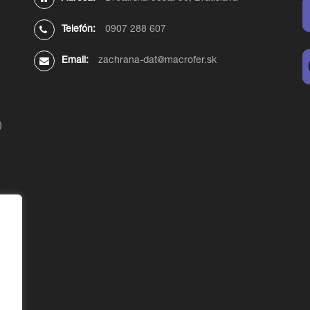
Telefón:
0907 288 607
Email:
zachrana-dat@macrofer.sk
)