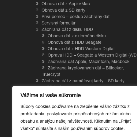
Obnova dát z Apple/Mac
Obnova dát z SD karty
Prvá pomoc – postup záchrany dát
Servisný formulár
Záchrana dát z disku HDD
Obnova dát z externého disku
Obnova dát z HDD Seagate
Obnova dát z HDD Western Digital
Oprava HDD – Seagate a Western Digital (WD
Záchrana dát Apple, Macintosh, Macbook
Záchrana kryptovaných dát – Bitlocker,
Truecrypt
Záchrana dát z pamäťovej karty – SD karty –
microSD karty
Záchrana dát z RAID a NAS
Vážime si vaše súkromie
Záchrana dát z SSD disku – Solid state drive
Súbory cookies používame na zlepšenie Vášho zážitku z
Hardvérové šifrovanie SSD diskov
Obnova dát z SSD Samsung
prehliadania, poskytovanie prispôsobených reklám alebo
Záchrana dát z USB kľúča
obsahu a analýzu našej návštevnosti. Kliknutím na „Prijať
všetko“ súhlasíte s naším používaním súborov cookie.