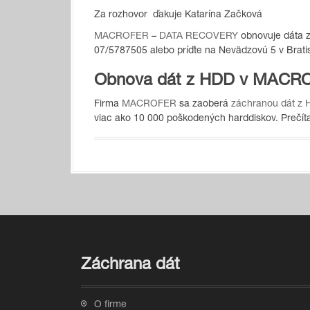
Za rozhovor ďakuje Katarína Začková
MACROFER
–
DATA RECOVERY
obnovuje dáta z
07/5787505 alebo príďte na Nevädzovú 5 v Brati
Obnova dát z HDD v MACR
Firma
MACROFER
sa zaoberá
záchranou dát z
viac ako 10 000 poškodených harddiskov. Prečítaj
Záchrana dát
O firme