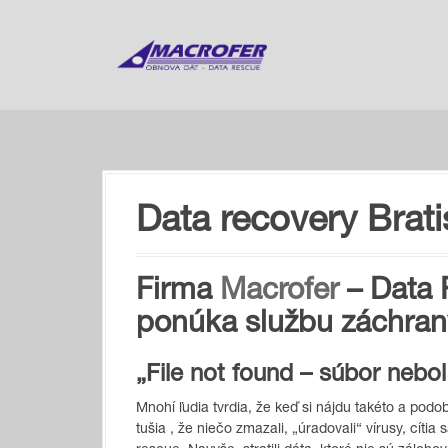
S
k
i
p
t
o
c
o
n
t
Data recovery Brati
e
n
t
Firma
Macrofer
– Data 
ponúka službu záchran
„File not found – súbor nebol
Mnohí ľudia tvrdia, že keď si nájdu takéto a po
tušia , že niečo zmazali, „úradovali“ vírusy, cítia 