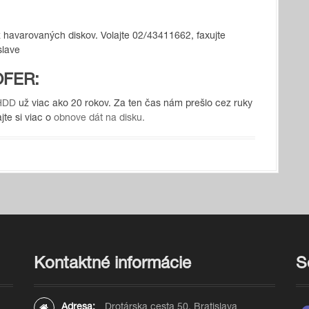
 havarovaných diskov. Volajte 02/43411662, faxujte
slave
OFER:
 HDD
už viac ako 20 rokov. Za ten čas nám prešlo cez ruky
te si viac o
obnove dát na disku.
Kontaktné informácie
S
Adresa:
Drotárska cesta 50, Bratislava