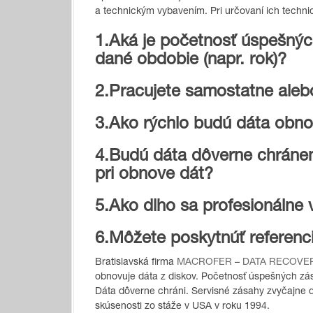
a technickým vybavením. Pri určovaní ich technick
1.Aká je početnosť úspešnýc
dané obdobie (napr. rok)?
2.Pracujete samostatne alebo
3.Ako rýchlo budú dáta obn
4.Budú dáta dôverne chránen
pri obnove dát?
5.Ako dlho sa profesionálne 
6.Môžete poskytnúť referenc
Bratislavská firma
MACROFER
–
DATA RECOVE
obnovuje dáta z diskov. Početnosť úspešných zá
Dáta dôverne chráni. Servisné zásahy zvyčajne 
skúsenosti zo stáže v USA v roku 1994.