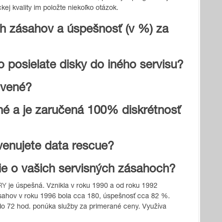
ej kvality im položte niekoľko otázok.
h zásahov a úspešnosť (v %) za
 posielate disky do iného servisu?
ovené?
é a je zaručená 100% diskrétnosť
venujete data rescue?
ie o vašich servisných zásahoch?
RY
je úspešná. Vznikla v roku 1990 a od roku 1992
sahov v roku 1996 bola cca 180, úspešnosť cca 82 %.
do 72 hod. ponúka služby za primerané ceny. Využíva