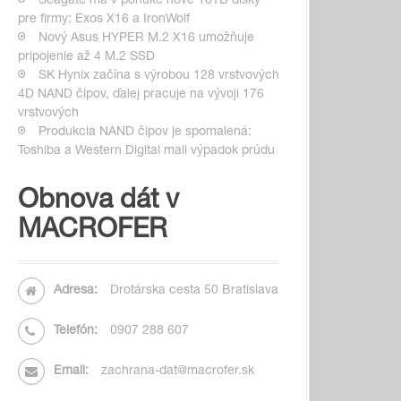
Seagate má v ponuke nové 16TB disky
pre firmy: Exos X16 a IronWolf
Nový Asus HYPER M.2 X16 umožňuje
pripojenie až 4 M.2 SSD
SK Hynix začína s výrobou 128 vrstvových
4D NAND čipov, ďalej pracuje na vývoji 176
vrstvových
Produkcia NAND čipov je spomalená:
Toshiba a Western Digital mali výpadok prúdu
Obnova dát v
MACROFER
Adresa:
Drotárska cesta 50 Bratislava
Telefón:
0907 288 607
Email:
zachrana-dat@macrofer.sk