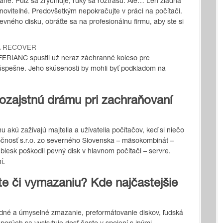
ované. Pulz sa zrýchľuje, ruky sa roztrasú. Ale… Len žiadna
oviteľné. Predovšetkým nepokračujte v práci na počítači.
evného disku, obráťte sa na profesionálnu firmu, aby ste si
A RECOVER
av FERIANC spustil už neraz záchranné koleso pre
 úspešne. Jeho skúsenosti by mohli byť podkladom na
kú ozajstnú drámu pri zachraňovaní
 akú zažívajú majtelia a užívatelia počítačov, keď si niečo
ločnosť s.r.o. zo severného Slovenska – mäsokombinát –
blesk poškodil pevný disk v hlavnom počítači – servre.
í.
te či vymazaniu? Kde najčastejšie
dné a úmyselné zmazanie, preformátovanie diskov, ľudská