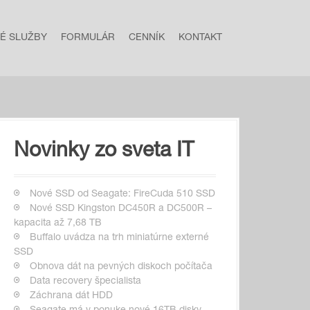
NÉ SLUŽBY
FORMULÁR
CENNÍK
KONTAKT
Novinky zo sveta IT
Nové SSD od Seagate: FireCuda 510 SSD
Nové SSD Kingston DC450R a DC500R –
kapacita až 7,68 TB
Buffalo uvádza na trh miniatúrne externé
SSD
Obnova dát na pevných diskoch počítača
Data recovery špecialista
Záchrana dát HDD