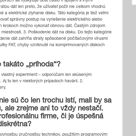
porúch sa vyskytuje dosť často v spojení s inými
tou dát len preto, že užívateľ požil nie celkom vhodnú
 elektrické zlyhanie disku. Táto kategória je tiež veľmi
novať správny postup na vyriešenie elektrického alebo
h krokoch možno vykonať obnovu dát. Častým zdrojom
 miestnosti. 3. Poškodenie dát na disku. Do tejto kategórie
odenie dát zahŕňa straty spôsobené počítačovými vírusmi
uľky FAT, chyby vzniknuté na komprimovaných diskoch
 takáto „príhoda“?
1. vlastný experiment – odporúčam len skúseným
 Aj to len v niektorých prípadoch havárií. 2.
ery.
nie sú čo len trochu istí, mali by sa
, ale zrejme ani to vždy nestačí.
profesionálnu firme, či je úspešná
diskrétna?
 šikovnosťou zručnosťou technikov, použitým programovým