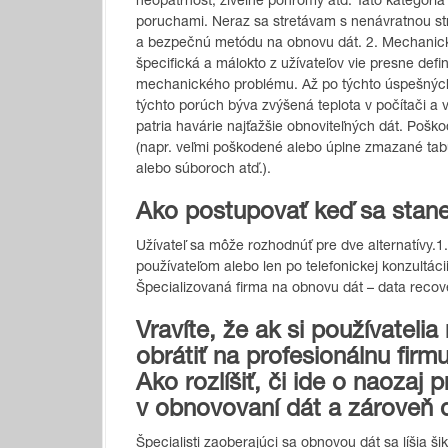
neopatrnosť, živelné pohromy atď. Táto kategória 
poruchami. Neraz sa stretávam s nenávratnou stra
a bezpečnú metódu na obnovu dát. 2. Mechanické a
špecifická a málokto z užívateľov vie presne defi
mechanického problému. Až po týchto úspešnýc
týchto porúch býva zvýšená teplota v počítači a v
patria havárie najťažšie obnoviteľných dát. Pošk
(napr. veľmi poškodené alebo úplne zmazané tab
alebo súboroch atď.).
Ako postupovať keď sa stane
Užívateľ sa môže rozhodnúť pre dve alternatívy.
používateľom alebo len po telefonickej konzultácii.
Špecializovaná firma na obnovu dát – data recov
Vravíte, že ak si používatelia 
obrátiť na profesionálnu firmu
Ako rozlíšiť, či ide o naozaj 
v obnovovaní dát a zároveň 
Špecialisti zaoberajúci sa obnovou dát sa líšia