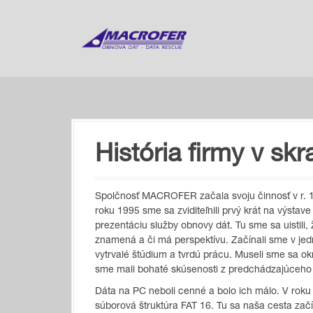
S
k
i
p
t
o
c
o
n
t
História firmy v skr
e
n
t
Spolčnosť MACROFER začala svoju činnosť v r. 1
roku 1995 sme sa zviditeľnili prvý krát na výst
prezentáciu služby obnovy dát. Tu sme sa uistili
znamená a či má perspektívu. Začínali sme v jedne
vytrvalé štúdium a tvrdú prácu. Museli sme sa ok
sme mali bohaté skúsenosti z predchádzajúceho
Dáta na PC neboli cenné a bolo ich málo. V rok
súborová štruktúra FAT 16. Tu sa naša cesta začí