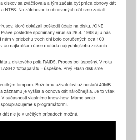
ta diskov sa zväčšovala a tým začala byť práca obnovy dát
32 a NTFS. Na zálohovanie obnovených dát sme začali
rusov, ktoré dokázali poškodiť údaje na disku. /ONE
ve posledne spomínaný vírus sa 26.4. 1998 aj u nás
bí nám v priebehu troch dní bolo doručených cca 100
 v čo najkratšom čase metódu najrýchlejšieho získania
áta z diskového poľa RAID5. Proces bol úspešný. V roku
LASH z fotoaparátu – úspešne. Prvý Flash disk sme
a prudkým tempom. Bežnému užívateľovi už nestačí 40MB
ota záznamu je vyššia a obnova dát náročnejšia. Je to však
. V súčasnosti vlastníme know-how. Máme svoje
, spolupracujeme s programátormi.
dát nie je v určitých prípadoch možná.