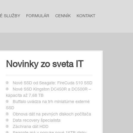
NÉ SLUŽBY
FORMULÁR
CENNÍK
KONTAKT
Novinky zo sveta IT
Nové SSD od Seagate: FireCuda 510 SSD
Nové SSD Kingston DC450R a DC500R –
kapacita až 7,68 TB
Buffalo uvádza na trh miniatúrne externé
SSD
Obnova dát na pevných diskoch počítača
Data recovery špecialista
Záchrana dát HDD