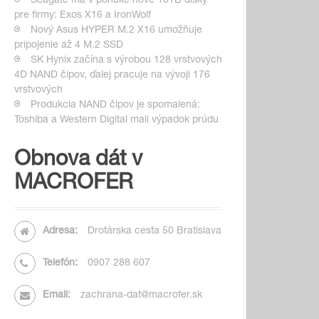
Seagate má v ponuke nové 16TB disky
pre firmy: Exos X16 a IronWolf
Nový Asus HYPER M.2 X16 umožňuje
pripojenie až 4 M.2 SSD
SK Hynix začína s výrobou 128 vrstvových
4D NAND čipov, ďalej pracuje na vývoji 176
vrstvových
Produkcia NAND čipov je spomalená:
Toshiba a Western Digital mali výpadok prúdu
Obnova dát v
MACROFER
Adresa:
Drotárska cesta 50 Bratislava
Telefón:
0907 288 607
Email:
zachrana-dat@macrofer.sk