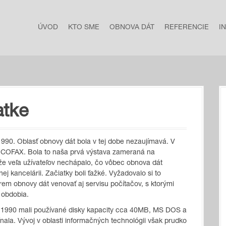
ÚVOD
KTO SME
OBNOVA DÁT
REFERENCIE
I
atke
990. Oblasť obnovy dát bola v tej dobe nezaujímavá. V
ave COFAX. Bola to naša prvá výstava zameraná na
, že veľa užívateľov nechápalo, čo vôbec obnova dát
j kancelárii. Začiatky boli ťažké. Vyžadovalo si to
rem obnovy dát venovať aj servisu počítačov, s ktorými
 obdobia.
u 1990 mali používané disky kapacity cca 40MB, MS DOS a
nala. Vývoj v oblasti informačných technológii však prudko