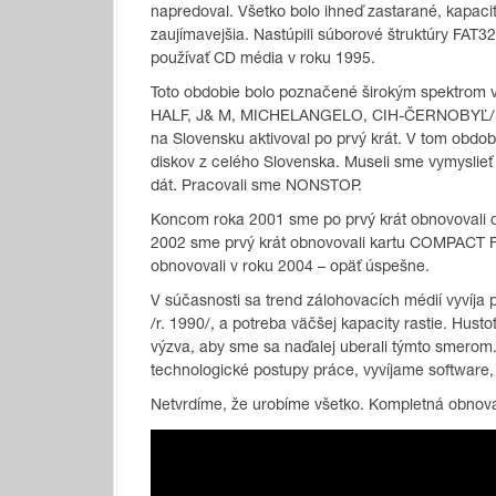
napredoval. Všetko bolo ihneď zastarané, kapaci
zaujímavejšia. Nastúpili súborové štruktúry FAT
používať CD média v roku 1995.
Toto obdobie bolo poznačené širokým spektrom ví
HALF, J& M, MICHELANGELO, CIH-ČERNOBYĽ/ Prá
na Slovensku aktivoval po prvý krát. V tom obdo
diskov z celého Slovenska. Museli sme vymyslieť
dát. Pracovali sme NONSTOP.
Koncom roka 2001 sme po prvý krát obnovovali d
2002 sme prvý krát obnovovali kartu COMPACT F
obnovovali v roku 2004 – opäť úspešne.
V súčasnosti sa trend zálohovacích médií vyvíj
/r. 1990/, a potreba väčšej kapacity rastie. Hust
výzva, aby sme sa naďalej uberali týmto smerom
technologické postupy práce, vyvíjame software
Netvrdíme, že urobíme všetko. Kompletná obnova 