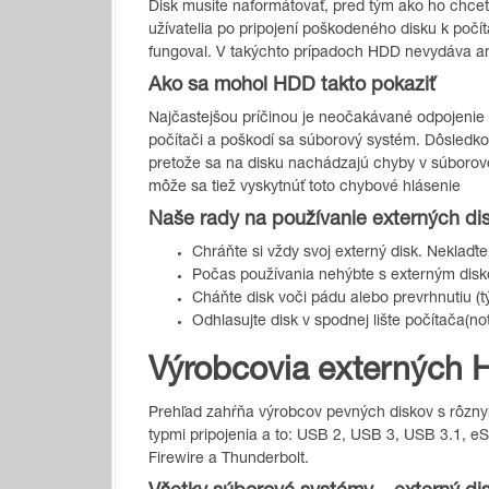
Disk musíte naformátovať, pred tým ako ho chcete 
užívatelia po pripojení poškodeného disku k poč
fungoval. V takýchto prípadoch HDD nevydáva an
Ako sa mohol HDD takto pokaziť
Najčastejšou príčinou je neočakávané odpojenie o
počítači a poškodí sa súborový systém. Dôsledk
pretože sa na disku nachádzajú chyby v súborov
môže sa tiež vyskytnúť toto chybové hlásenie
Naše rady na používanie externých di
Chráňte si vždy svoj externý disk. Neklaďte
Počas používania nehýbte s externým dis
Cháňte disk voči pádu alebo prevrhnutiu (t
Odhlasujte disk v spodnej lište počítača(no
Výrobcovia externých 
Prehľad zahŕňa výrobcov pevných diskov s rôzn
typmi pripojenia a to: USB 2, USB 3, USB 3.1, e
Firewire a Thunderbolt.