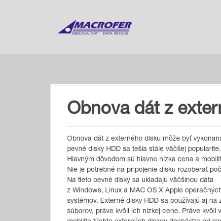
S
k
i
p
t
o
c
o
n
t
Obnova dát z exter
e
n
t
Obnova dát z externého disku môže byť vykonan
pevné disky HDD sa teš
ia stále väčšej popularite.
Hlavným dôvodom sú hlavne nízka cena a mobili
Nie je potrebné na pripojenie disku rozoberať poč
Na tieto pevné disky sa ukladajú väčšinou dáta
z Windows, Linux a MAC OS X Apple operačnýc
systémov. Externé disky HDD sa používajú aj na 
súborov, práve kvôli ich nízkej cene. Práve kvôli 