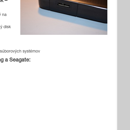
k –
ý na
ý disk
h súborových systémov
ng a Seagate: