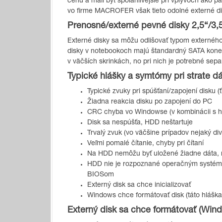
cenu a mali byť spoľahlivejšie pri vplyvoch ako p
vo firme MACROFER však tieto odolné externé dis
Prenosné/externé pevné disky 2,5“/3,
Externé disky sa môžu odlišovať typom externého
disky v notebookoch majú štandardný SATA konek
v väčších skrinkách, no pri nich je potrebné sep
Typické hlášky a symtómy pri strate dá
Typické zvuky pri spúšťaní/zapojení disku (
Žiadna reakcia disku po zapojení do PC
CRC chyba vo Windowse (v kombinácii s hl
Disk sa nespúšťa, HDD neštartuje
Trvalý zvuk (vo väčšine prípadov nejaký div
Veľmi pomalé čítanie, chyby pri čítaní
Na HDD nemôžu byť uložené žiadne dáta, n
HDD nie je rozpoznané operačným systémo
BIOSom
Externý disk sa chce inicializovať
Windows chce formátovať disk (táto hláš
Externý disk sa chce formátovať (Wi