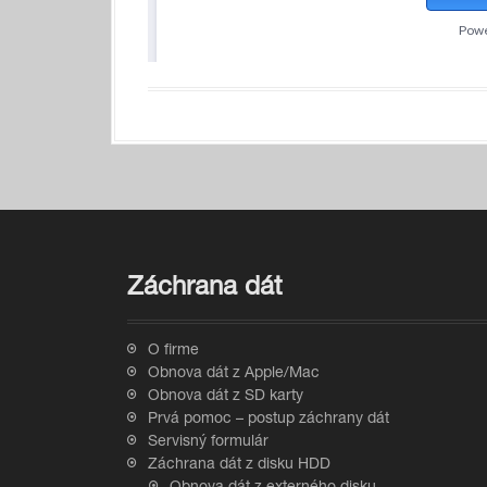
Záchrana dát
O firme
Obnova dát z Apple/Mac
Obnova dát z SD karty
Prvá pomoc – postup záchrany dát
Servisný formulár
Záchrana dát z disku HDD