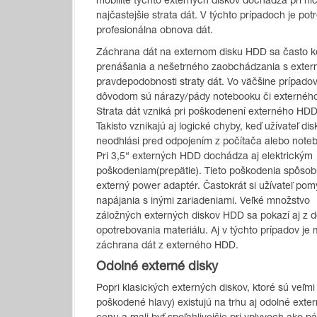
mobilite týchto externých diskov dochádza pri ni
najčastejšie strata dát. V týchto prípadoch je pot
profesionálna obnova dát.
Záchrana dát na externom disku HDD sa často 
prenášania a nešetrného zaobchádzania s extern
pravdepodobnosti straty dát. Vo väčšine prípad
dôvodom sú nárazy/pády notebooku či externého
Strata dát vzniká pri poškodenení externého HDD
Takisto vznikajú aj logické chyby, keď užívateľ dis
neodhlási pred odpojením z počítača alebo note
Pri 3,5“ externých HDD dochádza aj elektrickým
poškodeniam(prepätie). Tieto poškodenia spôsob
externý power adaptér. Častokrát si užívateľ pomýl
napájania s inými zariadeniami. Veľké množstvo
záložných externých diskov HDD sa pokazí aj z 
opotrebovania materiálu. Aj v týchto prípadov je
záchrana dát z externého HDD.
Odolné externé disky
Popri klasických externých diskov, ktoré sú veľm
poškodené hlavy) existujú na trhu aj odolné exter