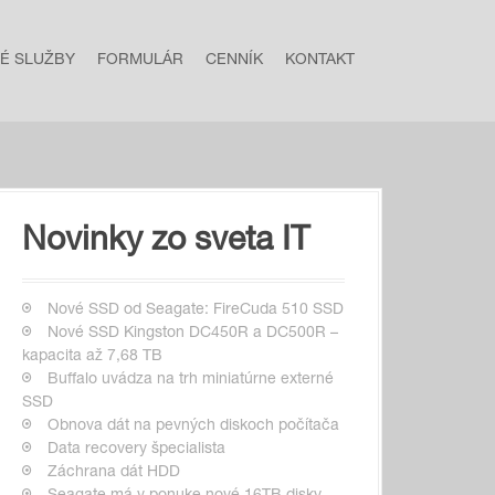
NÉ SLUŽBY
FORMULÁR
CENNÍK
KONTAKT
Novinky zo sveta IT
Nové SSD od Seagate: FireCuda 510 SSD
Nové SSD Kingston DC450R a DC500R –
kapacita až 7,68 TB
Buffalo uvádza na trh miniatúrne externé
SSD
Obnova dát na pevných diskoch počítača
Data recovery špecialista
Záchrana dát HDD