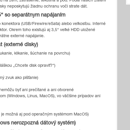
ád na zem, zatrasenie, tekutina a pod. Podľa našich zistení
ky neposkytujú žiadnu ochranu voči strate dát.
5“ so separátnym napájaním
 konektora (USB/Firewire/eSata) alebo veľkosťou. Interné
tor. Okrem toho existujú aj 3,5“ veľké HDD uložené
arátne externé napájanie.
t (externé disky)
ťukanie, klikanie, šúchanie na povrchu)
áškou „Chcete disk opraviť?“)
ný zvuk ako pišťanie)
emôžu byť ani prečítané a ani otvorené
m (Windows, Linus, MacOS), vo väčšine prípadov ani
ka je možná aj pod operačným systémom MacOS)
ndows nerozpozná dátový systém)