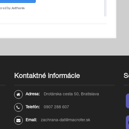
Kontaktné informácie
S
Adresa:
Drotárska cesta 50, Bratislava
Telefón:
0907 288 607
Email:
zachrana-dat@macrofer.sk