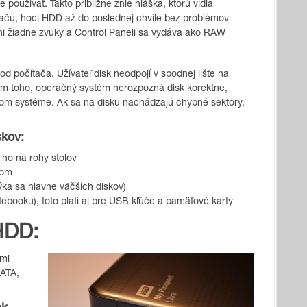
používať. Takto približne znie hláška, ktorú vidia
ítaču, hoci HDD až do poslednej chvíle bez problémov
i žiadne zvuky a Control Paneli sa vydáva ako RAW
d počítača. Užívateľ disk neodpojí v spodnej lište na
om toho, operačný systém nerozpozná disk korektne,
om systéme. Ak sa na disku nachádzajú chybné sektory,
skov:
 ho na rohy stolov
kom
ýka sa hlavne väčších diskov)
tebooku), toto platí aj pre USB kľúče a pamäťové karty
HDD:
ymi
SATA,