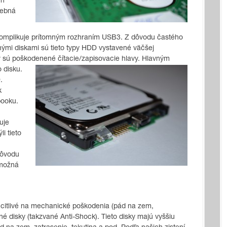
ch
rebná
komplikuje prítomným rozhraním USB3. Z dôvodu častého
ými diskami sú tieto typy HDD vystavené väčšej
ov sú poškodenené
čítacie/zapisovacie hlavy. Hlavným
 disku.
.
k
booku.
uje
i tieto
dôvodu
 možná
i citlivé na mechanické poškodenia (pád na zem,
né disky (takzvané Anti-Shock). Tieto disky majú vyššiu