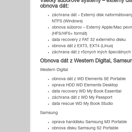
Všetky súborové systémy – externý dis
obnova dát:
záchrana dát – Externý disk naformátovan
NTFS (Windows)
obnova súborov – Externý Apple/Mac pevn
(HFS/HFS+ formát)
data recovery z FAT 32 externého disku
obnova dát z EXT3, EXT4 (Linux)
záchrana dát z rôznych iných špeciálnyc
Obnova dát z Western Digital, Samsu
Western Digital
obnova dát z WD Elements SE Portable
oprava HDD WD Elements Desktop
data recovery WD My Book Essential
záchrana dát z WD My Passport
data rescue WD My Book Studio
Samsung
oprava harddisku Samsung M3 Portable
obnova disku Samsung S2 Portable