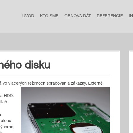
ÚVOD
KTO SME
OBNOVA DÁT
REFERENCIE
I
ného disku
á vo viacerých režimoch spracovania zákazky. Externé
ta HDD.
ítač.
h
zálohu
výbornej