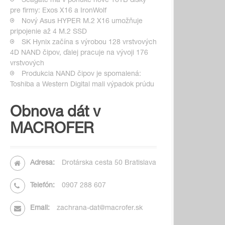
Seagate má v ponuke nové 16TB disky
pre firmy: Exos X16 a IronWolf
Nový Asus HYPER M.2 X16 umožňuje
pripojenie až 4 M.2 SSD
SK Hynix začína s výrobou 128 vrstvových
4D NAND čipov, ďalej pracuje na vývoji 176
vrstvových
Produkcia NAND čipov je spomalená:
Toshiba a Western Digital mali výpadok prúdu
Obnova dát v
MACROFER
Adresa:
Drotárska cesta 50 Bratislava
Telefón:
0907 288 607
Email:
zachrana-dat@macrofer.sk