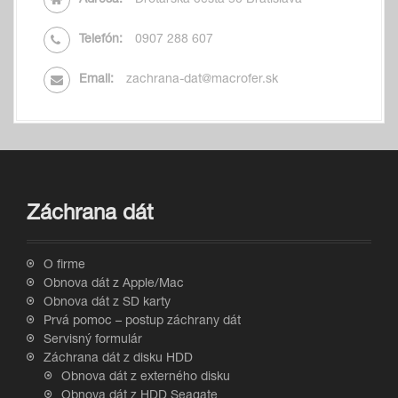
Adresa:
Drotárska cesta 50 Bratislava
Telefón:
0907 288 607
Email:
zachrana-dat@macrofer.sk
Záchrana dát
O firme
Obnova dát z Apple/Mac
Obnova dát z SD karty
Prvá pomoc – postup záchrany dát
Servisný formulár
Záchrana dát z disku HDD
Obnova dát z externého disku
Obnova dát z HDD Seagate