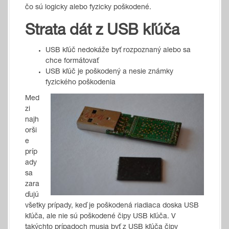
čo sú logicky alebo fyzicky poškodené.
Strata dát z USB kľúča
USB kľúč nedokáže byť rozpoznaný alebo sa
chce formátovať
USB kľúč je poškodený a nesie známky
fyzického poškodenia
Med
zi
najh
orši
e
príp
ady
sa
zara
ďujú
všetky prípady, keď je poškodená riadiaca doska USB
kľúča, ale nie sú poškodené čipy USB kľúča. V
takýchto prípadoch musia byť z USB kľúča čipy