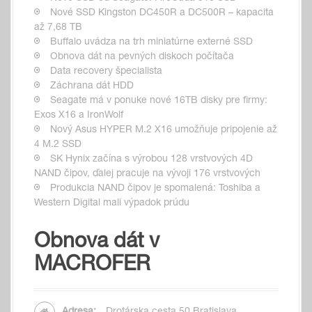
Nové SSD Kingston DC450R a DC500R – kapacita
až 7,68 TB
Buffalo uvádza na trh miniatúrne externé SSD
Obnova dát na pevných diskoch počítača
Data recovery špecialista
Záchrana dát HDD
Seagate má v ponuke nové 16TB disky pre firmy:
Exos X16 a IronWolf
Nový Asus HYPER M.2 X16 umožňuje pripojenie až
4 M.2 SSD
SK Hynix začína s výrobou 128 vrstvových 4D
NAND čipov, ďalej pracuje na vývoji 176 vrstvových
Produkcia NAND čipov je spomalená: Toshiba a
Western Digital mali výpadok prúdu
Obnova dát v
MACROFER