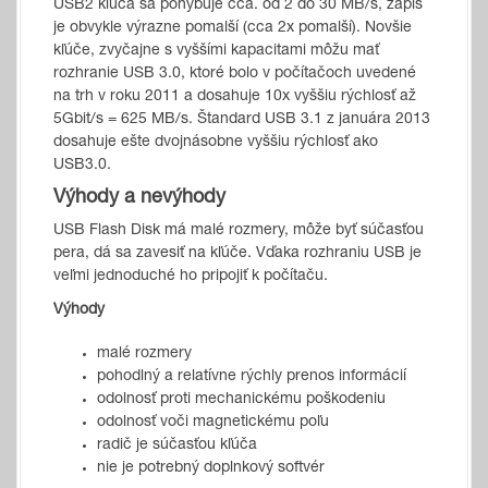
USB2 kľúča sa pohybuje cca. od 2 do 30 MB/s, zápis
je obvykle výrazne pomalší (cca 2x pomalší). Novšie
kľúče, zvyčajne s vyššími kapacitami môžu mať
rozhranie USB 3.0, ktoré bolo v počítačoch uvedené
na trh v roku 2011 a dosahuje 10x vyššiu rýchlosť až
5Gbit/s = 625 MB/s. Štandard USB 3.1 z januára 2013
dosahuje ešte dvojnásobne vyššiu rýchlosť ako
USB3.0.
Výhody a nevýhody
USB Flash Disk má malé rozmery, môže byť súčasťou
pera, dá sa zavesiť na kľúče. Vďaka rozhraniu USB je
veľmi jednoduché ho pripojiť k počítaču.
Výhody
malé rozmery
pohodlný a relatívne rýchly prenos informácií
odolnosť proti mechanickému poškodeniu
odolnosť voči magnetickému poľu
radič je súčasťou kľúča
nie je potrebný doplnkový softvér