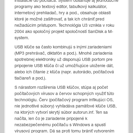
inštalácie do počítača. Systém obsahuje aj jednoduché
programy ako textový editor, tabuľkový kalkulátor,
internetový prehliadač, hry a pod., obsahuje oblasti
ktoré je možné zašifrovať, a tak ich chrániť pred
nežiadúcim prístupom. Technológia U3 vznikla v roku
2004 ako spoločný projekt spoločností SanDisk a M-
system.
USB kľúče sa často kombinujú s inými zariadeniami
(MP3 prehrávač, diktafón a pod.). Mnohé zariadenia
spotrebnej elektroniky už disponujú USB portom pre
pripojenie USB kľúča či už umožňujúce uloženie dát,
alebo ich čítanie z kľúča (napr. autorádio, počítačová
tlačiareň a pod.).
S nárastom rozšírenia USB kľúčov, stúpa aj počet
počítačových vírusov a červov schopných využiť túto
technológiu. Červ (počítačový program infikujúci OS,
nie jednotlivé súbory) vyhľadáva pamäťové kľúče USB,
na ktorých vytvorí skrytý súbor autorun.inf. Ten sa
načíta, len čo je zariadenie pripojené k
nezabezpečenému počítaču s Windows a spustí
vírusový program. Dá sa proti tomu brániť vytvorením