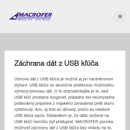
S
k
i
p
t
o
c
o
n
t
Záchrana dát z USB kľúča
e
n
t
Obnova dát z USB kľúča je možná aj pri hardvérovom
zlyhaní. USB kľúče sú skutočne praktickou možnosťou
výmeny/prenosu dát. O to dramatickejšie je to, keď
USB kľúč prestane fungovať, prípadne bol neúmyselne
poškodený prípadne z nejakého zariadenia príliš skoro
vytiahnutý. Áno, aj toto sú dôvody, prečo sa niektoré
USB kľúče kazia. Dôsledkom je, že dáta uložené na
USB kľúči nemôžu byť prístupné. MACROFER ponúka
možnosť záchrany dát z USB kľúča bez ohľadu na to,