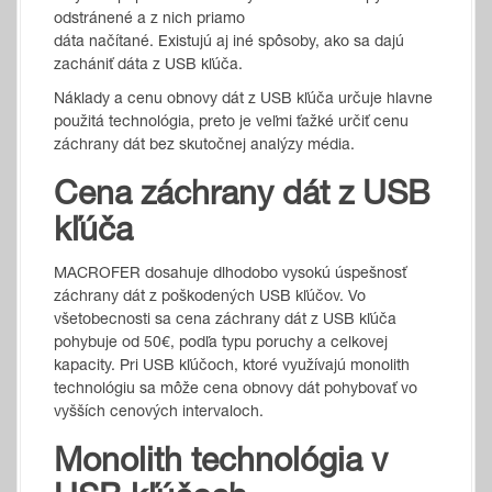
odstránené a z nich priamo
dáta načítané. Existujú aj iné spôsoby, ako sa dajú
zachániť dáta z USB kľúča.
Náklady a cenu obnovy dát z USB kľúča určuje hlavne
použitá technológia, preto je veľmi ťažké určiť cenu
záchrany dát bez skutočnej analýzy média.
Cena záchrany dát z USB
kľúča
MACROFER dosahuje dlhodobo vysokú úspešnosť
záchrany dát z poškodených USB kľúčov. Vo
všetobecnosti sa cena záchrany dát z USB kľúča
pohybuje od 50€, podľa typu poruchy a celkovej
kapacity. Pri USB kľúčoch, ktoré využívajú monolith
technológiu sa môže cena obnovy dát pohybovať vo
vyšších cenových intervaloch.
Monolith technológia v