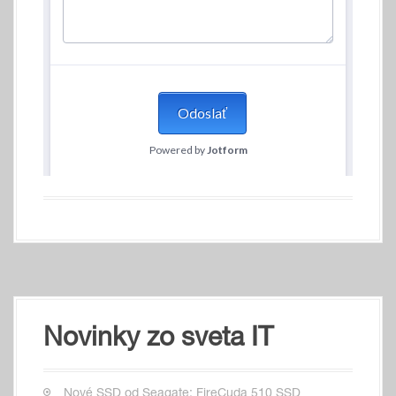
Novinky zo sveta IT
Nové SSD od Seagate: FireCuda 510 SSD