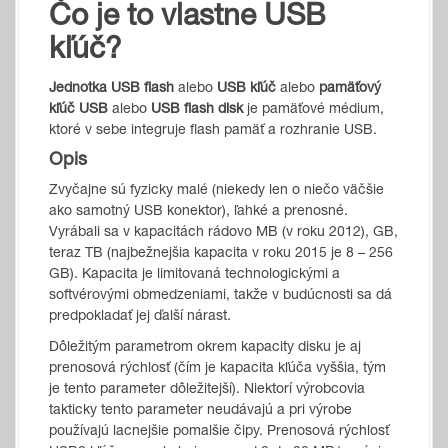
Čo je to vlastne USB
kľúč?
Jednotka USB flash
alebo
USB kľúč
alebo
pamäťový
kľúč USB
alebo
USB flash disk
je pamäťové médium,
ktoré v sebe integruje flash pamäť a rozhranie USB.
Opis
Zvyčajne sú fyzicky malé (niekedy len o niečo väčšie
ako samotný USB konektor), ľahké a prenosné.
Vyrábali sa v kapacitách rádovo MB (v roku 2012), GB,
teraz TB (najbežnejšia kapacita v roku 2015 je 8 – 256
GB). Kapacita je limitovaná technologickými a
softvérovými obmedzeniami, takže v budúcnosti sa dá
predpokladať jej ďalší nárast.
Dôležitým parametrom okrem kapacity disku je aj
prenosová rýchlosť (čím je kapacita kľúča vyššia, tým
je tento parameter dôležitejší). Niektorí výrobcovia
takticky tento parameter neudávajú a pri výrobe
používajú lacnejšie pomalšie čipy. Prenosová rýchlosť