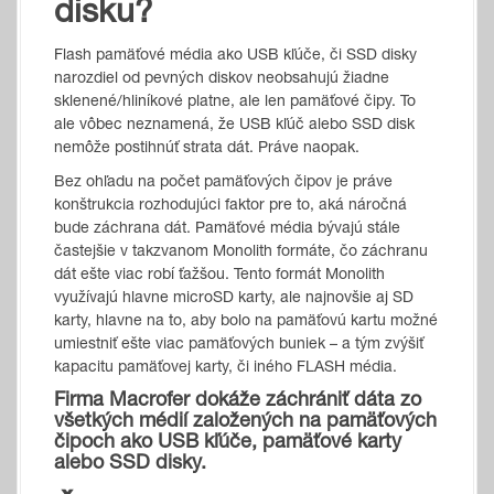
disku?
Flash pamäťové média ako USB kľúče, či SSD disky
narozdiel od pevných diskov neobsahujú žiadne
sklenené/hliníkové platne, ale len pamäťové čipy. To
ale vôbec neznamená, že USB kľúč alebo SSD disk
nemôže postihnúť strata dát. Práve naopak.
Bez ohľadu na počet pamäťových čipov je práve
konštrukcia rozhodujúci faktor pre to, aká náročná
bude záchrana dát. Pamäťové média bývajú stále
častejšie v takzvanom Monolith formáte, čo záchranu
dát ešte viac robí ťažšou. Tento formát Monolith
využívajú hlavne microSD karty, ale najnovšie aj SD
karty, hlavne na to, aby bolo na pamäťovú kartu možné
umiestniť ešte viac pamäťových buniek – a tým zvýšiť
kapacitu pamäťovej karty, či iného FLASH média.
Firma Macrofer dokáže záchrániť dáta zo
všetkých médií založených na pamäťových
čipoch ako USB kľúče, pamäťové karty
alebo SSD disky.