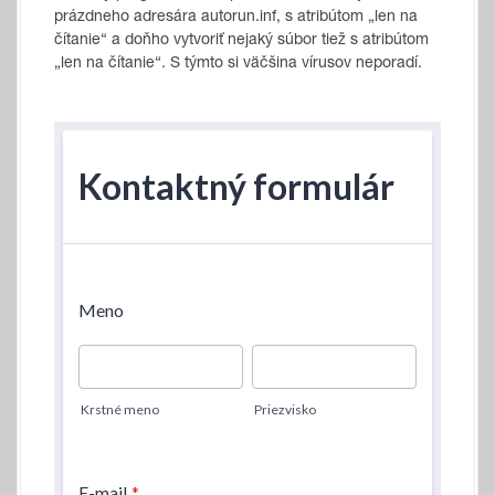
prázdneho adresára autorun.inf, s atribútom „len na
čítanie“ a doňho vytvoriť nejaký súbor tiež s atribútom
„len na čítanie“. S týmto si väčšina vírusov neporadí.