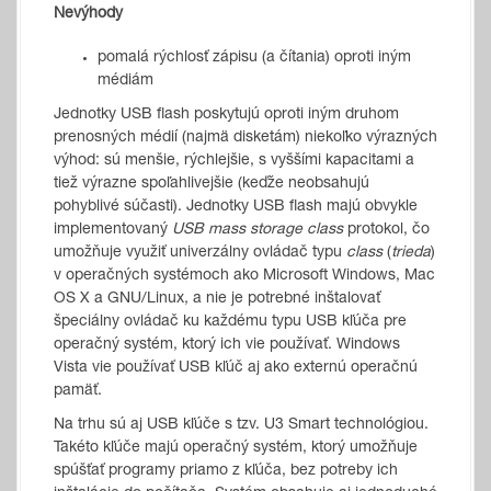
Nevýhody
pomalá rýchlosť zápisu (a čítania) oproti iným
médiám
Jednotky USB flash poskytujú oproti iným druhom
prenosných médií (najmä disketám) niekoľko výrazných
výhod: sú menšie, rýchlejšie, s vyššími kapacitami a
tiež výrazne spoľahlivejšie (keďže neobsahujú
pohyblivé súčasti). Jednotky USB flash majú obvykle
implementovaný
USB mass storage class
protokol, čo
umožňuje využiť univerzálny ovládač typu
class
(
trieda
)
v operačných systémoch ako Microsoft Windows, Mac
OS X a GNU/Linux, a nie je potrebné inštalovať
špeciálny ovládač ku každému typu USB kľúča pre
operačný systém, ktorý ich vie používať. Windows
Vista vie používať USB kľúč aj ako externú operačnú
pamäť.
Na trhu sú aj USB kľúče s tzv. U3 Smart technológiou.
Takéto kľúče majú operačný systém, ktorý umožňuje
spúšťať programy priamo z kľúča, bez potreby ich