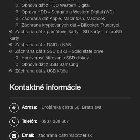
Obnova dát z HDD Western Digital
Oprava HDD – Seagate a Western Digital (WD)
Záchrana dát Apple, Macintosh, Macbook
Záchrana kryptovaných dát – Bitlocker, Truecrypt
Záchrana dát z pamäťovej karty – SD karty – microSD
karty
Záchrana dát z RAID a NAS
Záchrana dát z SSD disku – Solid state drive
Hardvérové šifrovanie SSD diskov
Obnova dát z SSD Samsung
Záchrana dát z USB kľúča
Kontaktné informácie
Adresa:
Drotárska cesta 50, Bratislava
Telefón:
0907 288 607
Email:
zachrana-dat@macrofer.sk