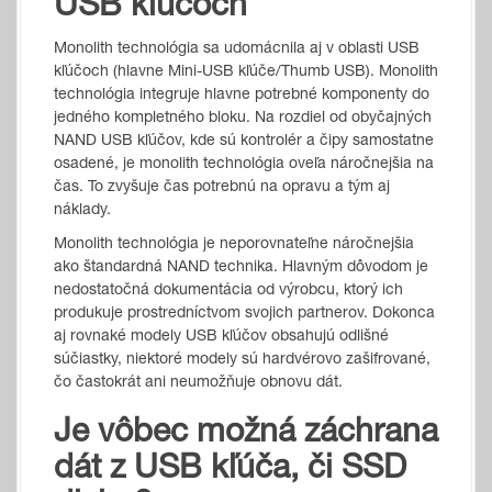
USB kľúčoch
Monolith technológia sa udomácnila aj v oblasti USB
kľúčoch (hlavne Mini-USB kľúče/Thumb USB). Monolith
technológia integruje hlavne potrebné komponenty do
jedného kompletného bloku. Na rozdiel od obyčajných
NAND USB kľúčov, kde sú kontrolér a čipy samostatne
osadené, je monolith technológia oveľa náročnejšia na
čas. To zvyšuje čas potrebnú na opravu a tým aj
náklady.
Monolith technológia je neporovnateľne náročnejšia
ako štandardná NAND technika. Hlavným dôvodom je
nedostatočná dokumentácia od výrobcu, ktorý ich
produkuje prostredníctvom svojich partnerov. Dokonca
aj rovnaké modely USB kľúčov obsahujú odlišné
súčiastky, niektoré modely sú hardvérovo zašifrované,
čo častokrát ani neumožňuje obnovu dát.
Je vôbec možná záchrana
dát z USB kľúča, či SSD