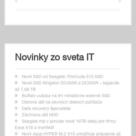
Novinky zo sveta IT
Nové SSD od Seagate: FireCuda 510 SSD
Nové SSD Kingston DC450R a DC500R – kapacita
až 7,68 TB
Buffalo uvádza na trh miniatúrne externé SSD
Obnova dát na pevných diskoch počítača
Data recovery špecialista
Záchrana dát HDD
Seagate má v ponuke nové 16TB disky pre firmy:
Exos X16 a IronWolf
Nový Asus HYPER M.2 X16 umožňuje pripojenie až