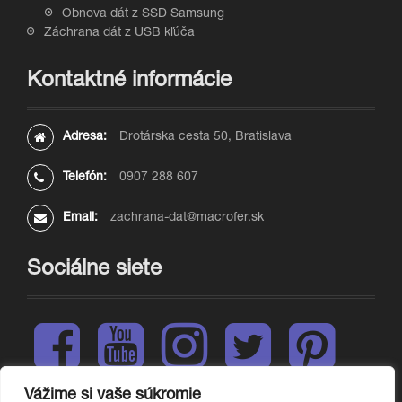
Obnova dát z SSD Samsung
Záchrana dát z USB kľúča
Kontaktné informácie
Adresa:
Drotárska cesta 50, Bratislava
Telefón:
0907 288 607
Email:
zachrana-dat@macrofer.sk
Sociálne siete
F
Y
I
T
P
a
o
n
w
i
c
u
s
i
n
e
t
t
t
t
Vážime si vaše súkromie
L