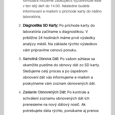
formulára môžeme zabezpečiť vyzdvihnutie ešte
v ten istý deň do 14:00. Následne budete
informovaní e-mailom o príchode karty do nášho
laboratória.
Po príchode karty do
Diagnostika SD Karty:
laboratória začíname s diagnostikou. V
približne 24 hodinách máme prvé výsledky
analýzy médií. Na základe týchto výsledkov
vám pripravíme cenovú ponuku.
Po vašom súhlase sa
Samotná Obnova Dát:
okamžite pustíme do obnovy dát zo SD karty.
Sledujeme celý proces a po úspešnom
obnovení dát vás informujeme e-mailom a
poskytneme vám zoznam obnovených dát.
Po kontrole a
Zaslanie Obnovených Dát:
schválení zoznamu obnovených dát ich
prenesieme na nový dátový nosič. Ak
potrebujete dáta rýchlo, ponúkame aj prenos