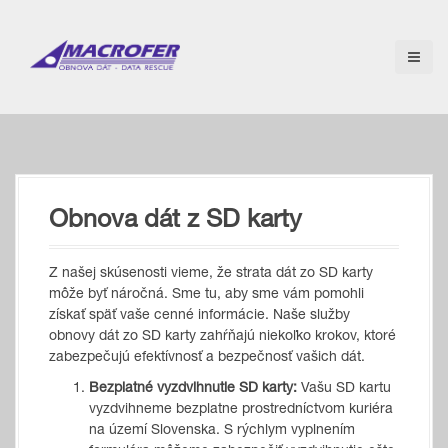
S
k
i
p
t
o
c
o
n
t
Obnova dát z SD karty
e
n
t
Z našej skúsenosti vieme, že strata dát zo SD karty
môže byť náročná. Sme tu, aby sme vám pomohli
získať späť vaše cenné informácie. Naše služby
obnovy dát zo SD karty zahŕňajú niekoľko krokov, ktoré
zabezpečujú efektívnosť a bezpečnosť vašich dát.
Bezplatné vyzdvihnutie SD karty:
Vašu SD kartu
vyzdvihneme bezplatne prostredníctvom kuriéra
na území Slovenska. S rýchlym vyplnením