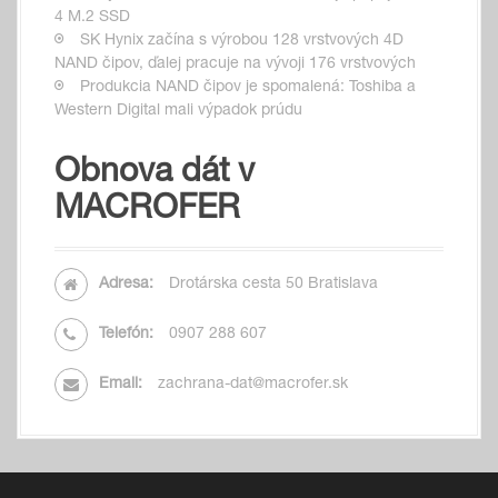
4 M.2 SSD
SK Hynix začína s výrobou 128 vrstvových 4D
NAND čipov, ďalej pracuje na vývoji 176 vrstvových
Produkcia NAND čipov je spomalená: Toshiba a
Western Digital mali výpadok prúdu
Obnova dát v
MACROFER
Adresa:
Drotárska cesta 50 Bratislava
Telefón:
0907 288 607
Email:
zachrana-dat@macrofer.sk