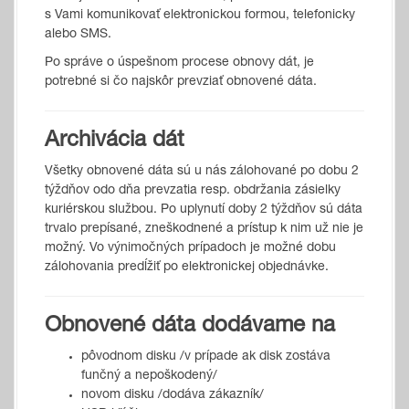
s Vami komunikovať elektronickou formou, telefonicky
alebo SMS.
Po správe o úspešnom procese obnovy dát, je
potrebné si čo najskôr prevziať obnovené dáta.
Archivácia dát
Všetky obnovené dáta sú u nás zálohované po dobu 2
týždňov odo dňa prevzatia resp. obdržania zásielky
kuriérskou službou. Po uplynutí doby 2 týždňov sú dáta
trvalo prepísané, zneškodnené a prístup k nim už nie je
možný. Vo výnimočných prípadoch je možné dobu
zálohovania predĺžiť po elektronickej objednávke.
Obnovené dáta dodávame na
pôvodnom disku /v prípade ak disk zostáva
funčný a nepoškodený/
novom disku /dodáva zákazník/