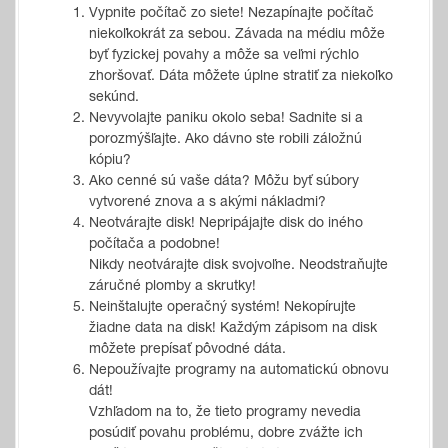
Vypnite počítač zo siete! Nezapínajte počítač
niekoľkokrát za sebou. Závada na médiu môže
byť fyzickej povahy a môže sa veľmi rýchlo
zhoršovať. Dáta môžete úplne stratiť za niekoľko
sekúnd.
Nevyvolajte paniku okolo seba! Sadnite si a
porozmýšľajte. Ako dávno ste robili záložnú
kópiu?
Ako cenné sú vaše dáta? Môžu byť súbory
vytvorené znova a s akými nákladmi?
Neotvárajte disk! Nepripájajte disk do iného
počítača a podobne!
Nikdy neotvárajte disk svojvoľne. Neodstraňujte
záručné plomby a skrutky!
Neinštalujte operačný systém! Nekopírujte
žiadne data na disk! Každým zápisom na disk
môžete prepísať pôvodné dáta.
Nepoužívajte programy na automatickú obnovu
dát!
Vzhľadom na to, že tieto programy nevedia
posúdiť povahu problému, dobre zvážte ich