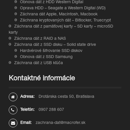
Obnova dát z HDD Western Digital
Oprava HDD – Seagate a Western Digital (WD)
Záchrana dát Apple, Macintosh, Macbook
Záchrana kryptovaných dát – Bitlocker, Truecrypt
Záchrana dát z pamäťovej karty – SD karty – microSD
karty
Záchrana dát z RAID a NAS
Záchrana dát z SSD disku – Solid state drive
Hardvérové šifrovanie SSD diskov
Obnova dát z SSD Samsung
Záchrana dát z USB kľúča
Kontaktné informácie
Adresa:
Drotárska cesta 50, Bratislava
Telefón:
0907 288 607
Email:
zachrana-dat@macrofer.sk