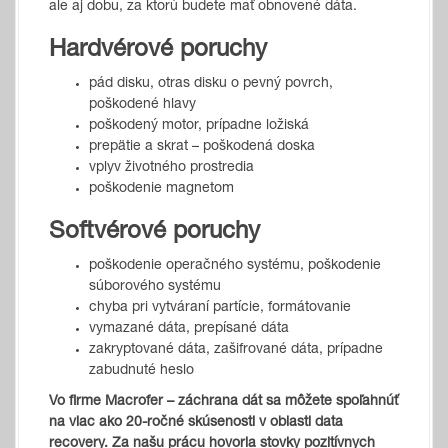
ale aj dobu, za ktorú budete mať obnovené dáta.
Hardvérové poruchy
pád disku, otras disku o pevný povrch,
poškodené hlavy
poškodený motor, prípadne ložiská
prepätie a skrat – poškodená doska
vplyv životného prostredia
poškodenie magnetom
Softvérové poruchy
poškodenie operačného systému, poškodenie
súborového systému
chyba pri vytváraní partície, formátovanie
vymazané dáta, prepísané dáta
zakryptované dáta, zašifrované dáta, prípadne
zabudnuté heslo
Vo firme Macrofer – záchrana dát sa môžete spoľahnúť
na viac ako 20-ročné skúsenosti v oblasti data
recovery. Za našu prácu hovoria stovky pozitívnych