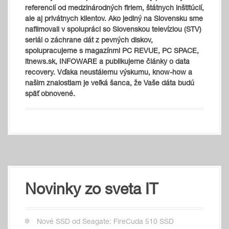
referencií od medzinárodných firiem, štátnych inštitúcií,
ale aj privátnych klientov. Ako jediný na Slovensku sme
nafilmovali v spolupráci so Slovenskou televíziou (STV)
seriál o záchrane dát z pevných diskov,
spolupracujeme s magazínmi PC REVUE, PC SPACE,
itnews.sk, INFOWARE a publikujeme články o data
recovery. Vďaka neustálemu výskumu, know-how a
našim znalostiam je veľká šanca, že Vaše dáta budú
späť obnovené.
Novinky zo sveta IT
Nové SSD od Seagate: FireCuda 510 SSD