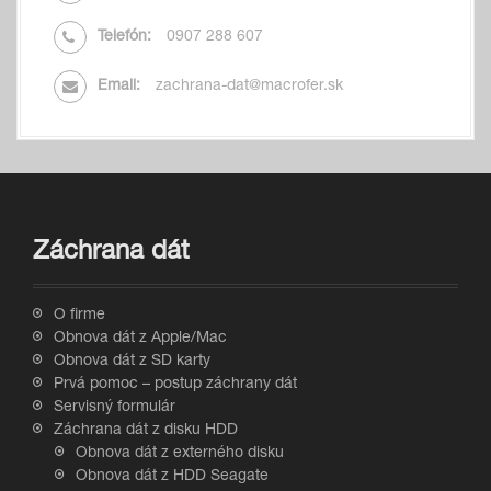
Telefón:
0907 288 607
Email:
zachrana-dat@macrofer.sk
Záchrana dát
O firme
Obnova dát z Apple/Mac
Obnova dát z SD karty
Prvá pomoc – postup záchrany dát
Servisný formulár
Záchrana dát z disku HDD
Obnova dát z externého disku
Obnova dát z HDD Seagate