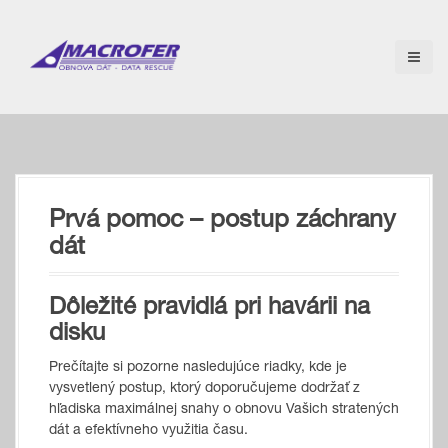
S
k
i
p
t
o
c
o
n
t
Prvá pomoc – postup záchrany
e
n
dát
t
Dôležité pravidlá pri havárii na
disku
Prečítajte si pozorne nasledujúce riadky, kde je
vysvetlený postup, ktorý doporučujeme dodržať z
hľadiska maximálnej snahy o obnovu Vašich stratených
dát a efektívneho využitia času.