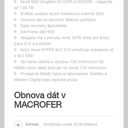
Nové SSD Kingston DC450R a DC500R – kapacita
až 7,68 TB
Buffalo uvádza na trh miniatúrne externé SSD
Obnova dát na pevných diskoch počítača
Data recovery špecialista
Záchrana dát HDD
Seagate má v ponuke nové 16TB disky pre firmy:
Exos X16 a IronWolf
Nový Asus HYPER M.2 X16 umožňuje pripojenie až
4 M.2 SSD
SK Hynix začína s výrobou 128 vrstvových 4D
NAND čipov, ďalej pracuje na vývoji 176 vrstvových
Produkcia NAND čipov je spomalená: Toshiba a
Western Digital mali výpadok prúdu
Obnova dát v
MACROFER
Adresa:
Drotárska cesta 50 Bratislava