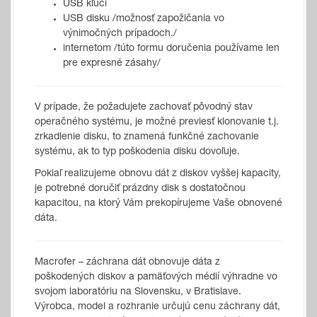
USB kľúči
USB disku /možnosť zapožičania vo
výnimočných prípadoch./
internetom /túto formu doručenia používame len
pre expresné zásahy/
V prípade, že požadujete zachovať pôvodný stav
operačného systému, je možné previesť klonovanie t.j.
zrkadlenie disku, to znamená funkčné zachovanie
systému, ak to typ poškodenia disku dovoľuje.
Pokiaľ realizujeme obnovu dát z diskov vyššej kapacity,
je potrebné doručiť prázdny disk s dostatočnou
kapacitou, na ktorý Vám prekopírujeme Vaše obnovené
dáta.
Macrofer – záchrana dát obnovuje dáta z
poškodených diskov a pamäťových médií výhradne vo
svojom laboratóriu na Slovensku, v Bratislave.
Výrobca, model a rozhranie určujú cenu záchrany dát,