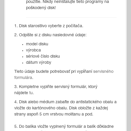
použitie. Nikdy neinštalujte tieto programy na
poškodený disk!
1. Disk starostlivo vyberte z počítača.
2. Odpíšte si z disku nasledovné údaje:
model disku
výrobca
sériové číslo disku
dátum výroby
Tieto údaje budete potrebovať pri vypĺňaní
servisného
formulára
.
3. Kompletne vyplňte servisný formulár, ktorý
nájdete
tu
.
4. Disk alebo médium zabaľte do antistatického obalu a
vložte do kartónového obalu. Disk obložte z každej
strany aspoň 5 cm vrstvou molitanu a pod.
5. Do balíka vložte vyplnený formulár a balík dôkladne