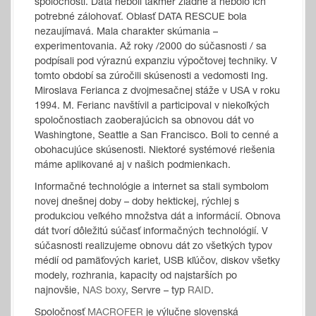
spoločností. Dáta neboli takmer žiadne a nebolo ich
potrebné zálohovať. Oblasť DATA RESCUE bola
nezaujímavá. Mala charakter skúmania –
experimentovania. Až roky /2000 do súčasnosti / sa
podpísali pod výraznú expanziu výpočtovej techniky. V
tomto období sa zúročili skúsenosti a vedomosti Ing.
Miroslava Ferianca z dvojmesačnej stáže v USA v roku
1994. M. Ferianc navštívil a participoval v niekoľkých
spoločnostiach zaoberajúcich sa obnovou dát vo
Washingtone, Seattle a San Francisco. Boli to cenné a
obohacujúce skúsenosti. Niektoré systémové riešenia
máme aplikované aj v našich podmienkach.
Informačné technológie a internet sa stali symbolom
novej dnešnej doby – doby hektickej, rýchlej s
produkciou veľkého množstva dát a informácií. Obnova
dát tvorí dôležitú súčasť informačných technológií. V
súčasnosti realizujeme obnovu dát zo všetkých typov
médií od pamäťových kariet, USB kľúčov, diskov všetky
modely, rozhrania, kapacity od najstarších po
najnovšie,
NAS boxy
, Servre – typ
RAID
.
Spoločnosť
MACROFER
je výlučne slovenská