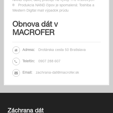
NAND čipov, ďalej pracuje na vývoji 176 vrstvových
Produkcia NAND čipov je spomalená: Toshiba a
Western Digital mali výpadok prúdu
Obnova dát v
MACROFER
Adresa:
Drotárska cesta 50 Bratislava
Telefón:
0907 288 607
Email:
zachrana-dat@macrofer.sk
Záchrana dát