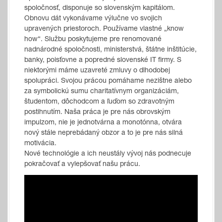
spoločnosť, disponuje so slovenským kapitálom.
Obnovu dát vykonávame výlučne vo svojich
upravených priestoroch. Používame vlastné „know
how“. Službu poskytujeme pre renomované
nadnárodné spoločnosti, ministerstvá, štátne inštitúcie,
banky, poisťovne a popredné slovenské IT firmy. S
niektorými máme uzavreté zmluvy o dlhodobej
spolupráci. Svojou prácou pomáhame nezištne alebo
za symbolickú sumu charitatívnym organizáciám,
študentom, dôchodcom a ľuďom so zdravotným
postihnutím. Naša práca je pre nás obrovským
impulzom, nie je jednotvárna a monotónna, otvára
nový stále neprebádaný obzor a to je pre nás silná
motivácia.
Nové technológie a ich neustály vývoj nás podnecuje
pokračovať a vylepšovať našu prácu.