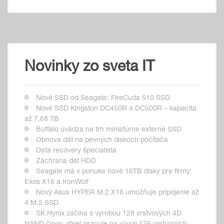
Novinky zo sveta IT
Nové SSD od Seagate: FireCuda 510 SSD
Nové SSD Kingston DC450R a DC500R – kapacita
až 7,68 TB
Buffalo uvádza na trh miniatúrne externé SSD
Obnova dát na pevných diskoch počítača
Data recovery špecialista
Záchrana dát HDD
Seagate má v ponuke nové 16TB disky pre firmy:
Exos X16 a IronWolf
Nový Asus HYPER M.2 X16 umožňuje pripojenie až
4 M.2 SSD
SK Hynix začína s výrobou 128 vrstvových 4D