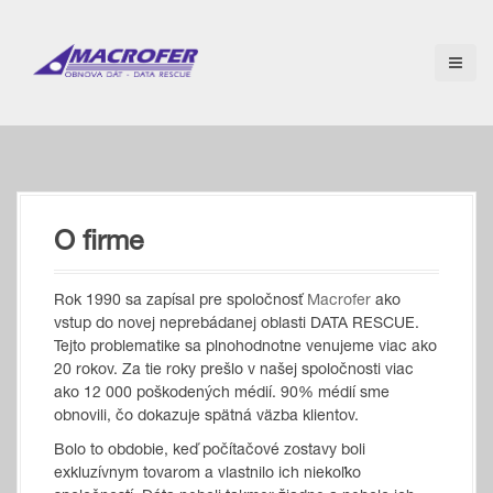
S
k
i
p
t
o
c
o
n
t
O firme
e
n
t
Rok 1990 sa zapísal pre spoločnosť
Macrofer
ako
vstup do novej neprebádanej oblasti DATA RESCUE.
Tejto problematike sa plnohodnotne venujeme viac ako
20 rokov. Za tie roky prešlo v našej spoločnosti viac
ako 12 000 poškodených médií. 90% médií sme
obnovili, čo dokazuje spätná väzba klientov.
Bolo to obdobie, keď počítačové zostavy boli
exkluzívnym tovarom a vlastnilo ich niekoľko