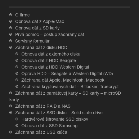
O firme
Obnova dát z Apple/Mac
Obnova dát z SD karty
Prvá pomoc – postup záchrany dát
Servisný formulár
Záchrana dát z disku HDD
Obnova dát z externého disku
Obnova dát z HDD Seagate
Obnova dát z HDD Western Digital
Oprava HDD – Seagate a Western Digital (WD)
Záchrana dát Apple, Macintosh, Macbook
Záchrana kryptovaných dát – Bitlocker, Truecrypt
Záchrana dát z pamäťovej karty – SD karty – microSD
karty
Záchrana dát z RAID a NAS
Záchrana dát z SSD disku – Solid state drive
Hardvérové šifrovanie SSD diskov
Obnova dát z SSD Samsung
Záchrana dát z USB kľúča