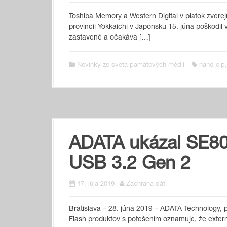
Toshiba Memory a Western Digital v piatok zverej
provincii Yokkaichi v Japonsku 15. júna poškodil
zastavené a očakáva […]
Novinky zo sveta pamäťových médií
nand cip
ADATA ukázal SE80
USB 3.2 Gen 2
17. júla 2019
Záchrana dát
Bratislava – 28. júna 2019 – ADATA Technolog
Flash produktov s potešením oznamuje, že exte