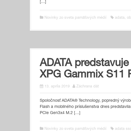
[…]
Novinky zo sveta pamäťových médií
adata
,
ob
ADATA predstavuje
XPG Gammix S11 
13. apríla 2019
Záchrana dát
Spoločnosť ADATA® Technology, popredný výro
Flash a mobilného príslušenstva dnes predstavi
PCIe Gen3x4 M.2 […]
Novinky zo sveta pamäťových médií
adata ss