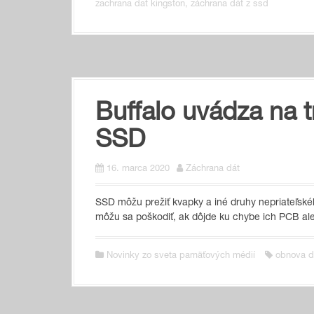
zachrana dat kingston
,
záchrana dát z ssd
Buffalo uvádza na t
SSD
16. marca 2020
Záchrana dát
SSD môžu prežiť kvapky a iné druhy nepriateľsk
môžu sa poškodiť, ak dôjde ku chybe ich PCB ale
Novinky zo sveta pamäťových médií
obnova da