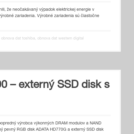
nili, že neočakávaný výpadok elektrickej energie v
 výrobné zariadenia. Výrobné zariadenia sú čiastočne
,
obnova dat toshiba
,
obnova dat western digital
0 – externý SSD disk s
y, popredný výrobca výkonných DRAM modulov a NAND
rný pevný RGB disk ADATA HD770G a externý SSD disk