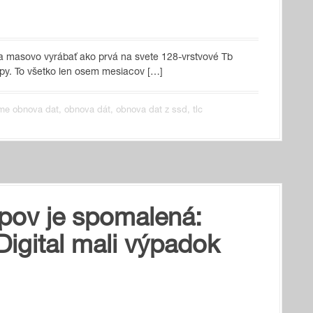
la masovo vyrábať ako prvá na svete 128-vrstvové Tb
čipy. To všetko len osem mesiacov […]
me obnova dat
,
obnova dát
,
obnova dat z ssd
,
tlc
pov je spomalená:
Digital mali výpadok