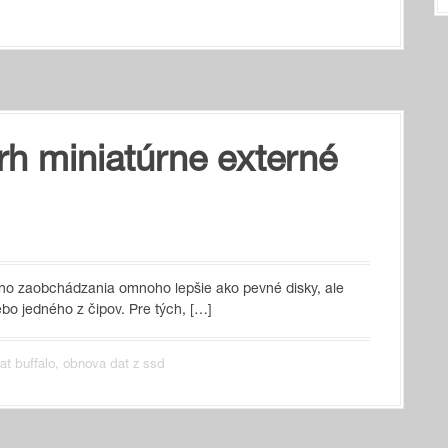
rh miniatúrne externé
ého zaobchádzania omnoho lepšie ako pevné disky, ale
bo jedného z čipov. Pre tých, […]
t buffalo
,
obnova dat z ssd