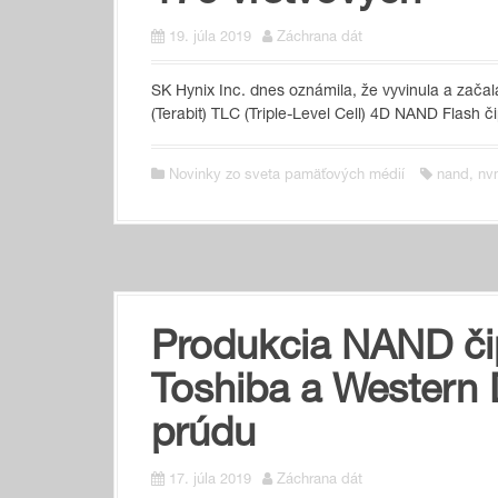
19. júla 2019
Záchrana dát
SK Hynix Inc. dnes oznámila, že vyvinula a zača
(Terabit) TLC (Triple-Level Cell) 4D NAND Flash 
Novinky zo sveta pamäťových médií
nand
,
nv
Produkcia NAND či
Toshiba a Western 
prúdu
17. júla 2019
Záchrana dát