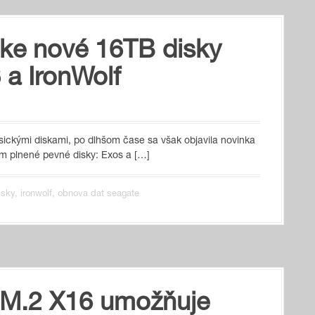
ke nové 16TB disky
 a IronWolf
sickými diskami, po dlhšom čase sa však objavila novinka
om plnené pevné disky: Exos a […]
isky
,
ironwolf
,
obnova dat seagate
M.2 X16 umožňuje