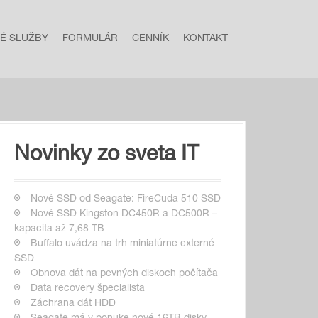
NÉ SLUŽBY
FORMULÁR
CENNÍK
KONTAKT
Novinky zo sveta IT
Nové SSD od Seagate: FireCuda 510 SSD
Nové SSD Kingston DC450R a DC500R –
kapacita až 7,68 TB
Buffalo uvádza na trh miniatúrne externé
SSD
Obnova dát na pevných diskoch počítača
Data recovery špecialista
Záchrana dát HDD