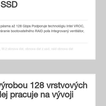
2 SSD
ou pásma až 128 Gbps Podporuje technológiu Intel VROC,
ranie bootovateľného RAID poľa Integrovaný ventilátor,
,
M.2 obnova dat
,
obnova dat z ssd
,
raid obnova dat
výrobou 128 vrstvových
j pracuje na vývoji