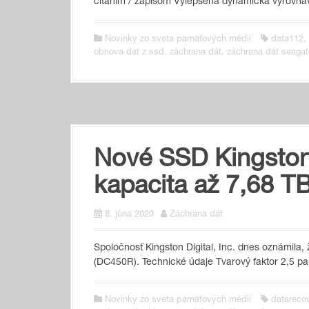
čítaním / zápisom Vylepšená dynamická vyrovná
Novinky zo sveta pamäťových médií
data112
,
obnova dat z ssd
,
záchrana dát
,
záchrana dát seagat
Nové SSD Kingsto
kapacita až 7,68 T
8. júna 2020
Záchrana dát
Spoločnosť Kingston Digital, Inc. dnes oznámil
(DC450R). Technické údaje Tvarový faktor 2,5 pa
Novinky zo sveta pamäťových médií
datareco