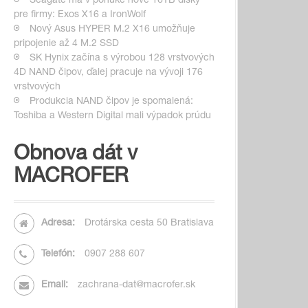
Seagate má v ponuke nové 16TB disky
pre firmy: Exos X16 a IronWolf
Nový Asus HYPER M.2 X16 umožňuje
pripojenie až 4 M.2 SSD
SK Hynix začína s výrobou 128 vrstvových
4D NAND čipov, ďalej pracuje na vývoji 176
vrstvových
Produkcia NAND čipov je spomalená:
Toshiba a Western Digital mali výpadok prúdu
Obnova dát v
MACROFER
Adresa:
Drotárska cesta 50 Bratislava
Telefón:
0907 288 607
Email:
zachrana-dat@macrofer.sk