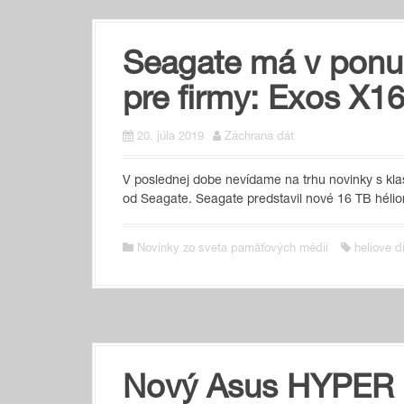
Seagate má v ponu
pre firmy: Exos X16
20. júla 2019
Záchrana dát
V poslednej dobe nevídame na trhu novinky s kla
od Seagate. Seagate predstavil nové 16 TB héli
Novinky zo sveta pamäťových médií
heliove d
Nový Asus HYPER 