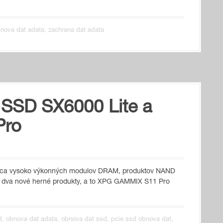
nova dat adata
,
zachrana dat adata
 SSD SX6000 Lite a
Pro
bca vysoko výkonných modulov DRAM, produktov NAND
la dva nové herné produkty, a to XPG GAMMIX S11 Pro
d
,
obnova dat adata
,
obnova dat ssd
,
pcie ssd obnova dat
,