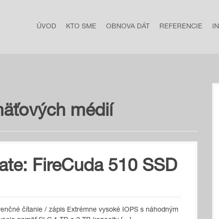
ÚVOD
KTO SME
OBNOVA DÁT
REFERENCIE
I
mäťových médií
te: FireCuda 510 SSD
enčné čítanie / zápis Extrémne vysoké IOPS s náhodným