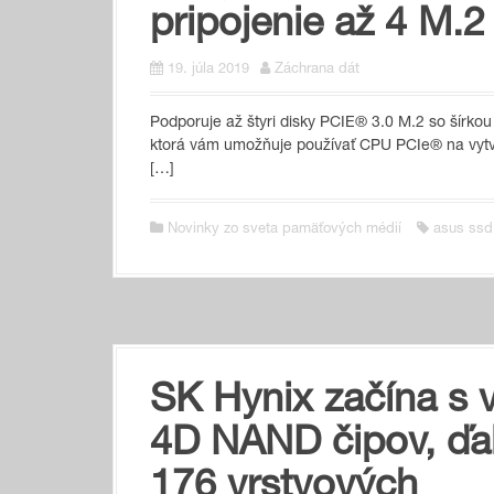
pripojenie až 4 M.
19. júla 2019
Záchrana dát
Podporuje až štyri disky PCIE® 3.0 M.2 so šírk
ktorá vám umožňuje používať CPU PCIe® na vytvá
[…]
Novinky zo sveta pamäťových médií
asus ssd
SK Hynix začína s 
4D NAND čipov, ďale
176 vrstvových