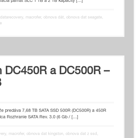
vacia pamäť SLC 1 TB a 2 TB kapacity […]
datarecovery
,
macrofer
,
obnova dát
,
obnova dat seagate
,
e
n DC450R a DC500R –
B
a, že predáva 7,68 TB SATA SSD 500R (DC500R) a 450R
lca Rozhranie SATA Rev. 3.0 (6 Gb / […]
very
,
macrofer
,
obnova dat kingston
,
obnova dat z ssd
,