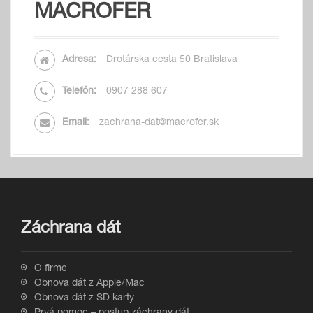
MACROFER
Adresa:
Drotárska cesta 50 Bratislava
Telefón:
0907 288 607
Email:
zachrana-dat@macrofer.sk
Záchrana dát
O firme
Obnova dát z Apple/Mac
Obnova dát z SD karty