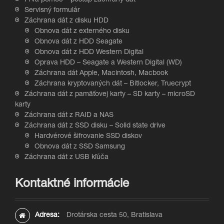
Prvá pomoc – postup záchrany dát
Servisný formulár
Záchrana dát z disku HDD
Obnova dát z externého disku
Obnova dát z HDD Seagate
Obnova dát z HDD Western Digital
Oprava HDD – Seagate a Western Digital (WD)
Záchrana dát Apple, Macintosh, Macbook
Záchrana kryptovaných dát – Bitlocker, Truecrypt
Záchrana dát z pamäťovej karty – SD karty – microSD
karty
Záchrana dát z RAID a NAS
Záchrana dát z SSD disku – Solid state drive
Hardvérové šifrovanie SSD diskov
Obnova dát z SSD Samsung
Záchrana dát z USB kľúča
Kontaktné informácie
Adresa:
Drotárska cesta 50, Bratislava