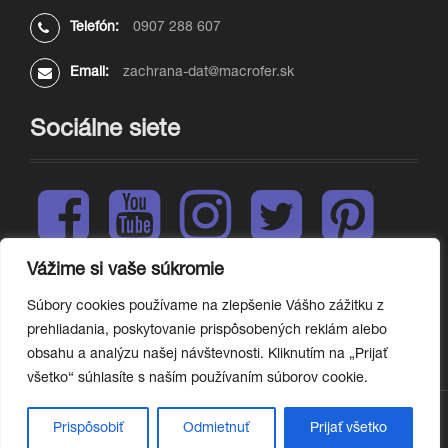
Telefón:
0907 288 607
Email:
zachrana-dat@macrofer.sk
Sociálne siete
F
Y
I
T
P
a
o
n
w
i
c
u
s
i
n
e
t
t
t
t
Vážime si vaše súkromie
L
b
u
a
t
e
i
o
b
g
e
r
Súbory cookies používame na zlepšenie Vášho zážitku z
n
o
e
r
r
e
prehliadania, poskytovanie prispôsobených reklám alebo
k
k
a
s
obsahu a analýzu našej návštevnosti. Kliknutím na „Prijať
e
m
t
d
všetko“ súhlasíte s naším používaním súborov cookie.
I
n
Prispôsobiť
Odmietnuť
Prijať všetko
copyright © 2024 MACROFER, s.r.o.
|