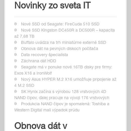
Novinky zo sveta IT
Nové SSD od Seagate: FireCuda 510 SSD
Nové SSD Kingston DC450R a DC500R – kapacita
až 7,68 TB
Buffalo uvádza na trh miniatúrne externé SSD
Obnova dát na pevných diskoch počítača
Data recovery špecialista
Záchrana dát HDD
Seagate má v ponuke nové 16TB disky pre firmy:
Exos X16 a IronWolf
Nový Asus HYPER M.2 X16 umožňuje pripojenie až
4 M.2 SSD
SK Hynix začína s výrobou 128 vrstvových 4D
NAND čipov, ďalej pracuje na vývoji 176 vrstvových
Produkcia NAND čipov je spomalená: Toshiba a
Western Digital mali výpadok prúdu
Obnova dát v