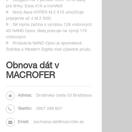
Seagate má v ponuke nové 16TB disky
pre firmy: Exos X16 a IronWolf
Nový Asus HYPER M.2 X16 umožňuje
pripojenie až 4 M.2 SSD
SK Hynix začína s výrobou 128 vrstvových
4D NAND čipov, ďalej pracuje na vývoji 176
vrstvových
Produkcia NAND čipov je spomalená:
Toshiba a Western Digital mali výpadok prúdu
Obnova dát v
MACROFER
Adresa:
Drotárska cesta 50 Bratislava
Telefón:
0907 288 607
Email:
zachrana-dat@macrofer.sk