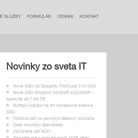
NÉ SLUŽBY
FORMULÁR
CENNÍK
KONTAKT
Novinky zo sveta IT
Nové SSD od Seagate: FireCuda 510 SSD
Nové SSD Kingston DC450R a DC500R –
kapacita až 7,68 TB
Buffalo uvádza na trh miniatúrne externé
SSD
Obnova dát na pevných diskoch počítača
Data recovery špecialista
Záchrana dát HDD