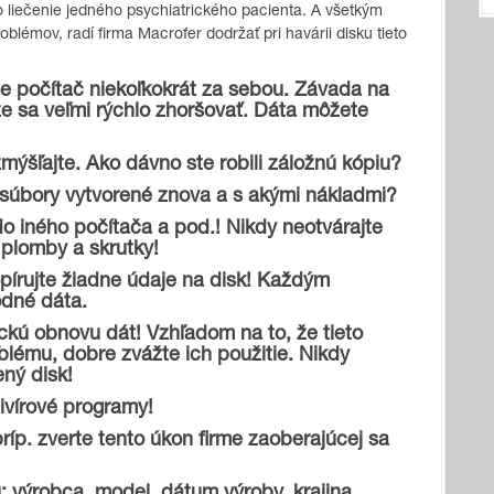
 o liečenie jedného psychiatrického pacienta. A všetkým
lémov, radí firma Macrofer dodržať pri havárii disku tieto
te počítač niekoľkokrát za sebou. Závada na
e sa veľmi rýchlo zhoršovať. Dáta môžete
mýšľajte. Ako dávno ste robili záložnú kópiu?
súbory vytvorené znova a s akými nákladmi?
 do iného počítača a pod.! Nikdy neotvárajte
 plomby a skrutky!
pírujte žiadne údaje na disk! Každým
odné dáta.
ckú obnovu dát! Vzhľadom na to, že tieto
lému, dobre zvážte ich použitie. Nikdy
ený disk!
tivírové programy!
príp. zverte tento úkon firme zaoberajúcej sa