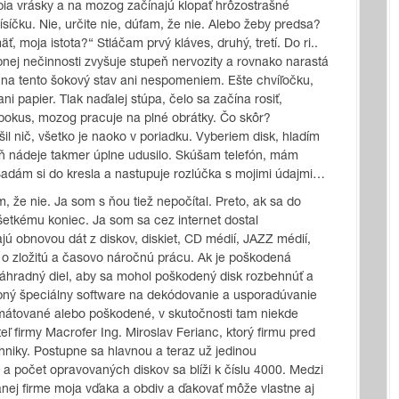
bia vrásky a na mozog začínajú klopať hrôzostrašné
íčku. Nie, určite nie, dúfam, že nie. Alebo žeby predsa?
 moja istota?“ Stláčam prvý kláves, druhý, tretí. Do ri..
nej nečinnosti zvyšuje stupeň nervozity a rovnako narastá
ľu na tento šokový stav ani nespomeniem. Ešte chvíľočku,
i papier. Tlak naďalej stúpa, čelo sa začína rosiť,
pokus, mozog pracuje na plné obrátky. Čo skôr?
šil nič, všetko je naoko v poriadku. Vyberiem disk, hladím
ň nádeje takmer úplne udusilo. Skúšam telefón, mám
Sadám si do kresla a nastupuje rozlúčka s mojimi údajmi…
m, že nie. Ja som s ňou tiež nepočítal. Preto, ak sa do
všetkému koniec. Ja som sa cez internet dostal
ajú obnovou dát z diskov, diskiet, CD médií, JAZZ médií,
Ide o zložitú a časovo náročnú prácu. Ak je poškodená
náhradný diel, aby sa mohol poškodený disk rozbehnúť a
ebný špeciálny software na dekódovanie a usporadúvanie
mátované alebo poškodené, v skutočnosti tam niekde
teľ firmy Macrofer
Ing. Miroslav Ferianc
, ktorý firmu pred
echniky. Postupne sa hlavnou a teraz už jedinou
a počet opravovaných diskov sa blíži k číslu 4000. Medzi
nanej firme moja vďaka a obdiv a ďakovať môže vlastne aj