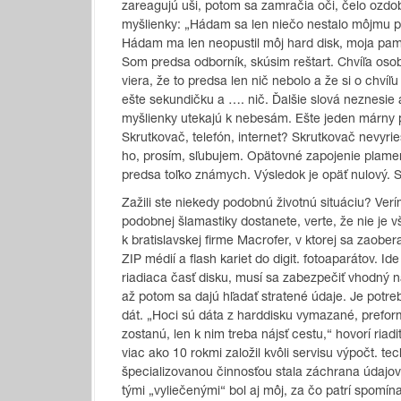
zareagujú uši, potom sa zamračia oči, čelo ozdo
myšlienky: „Hádam sa len niečo nestalo môjmu pís
Hádam ma len neopustil môj hard disk, moja pamäť,
Som predsa odborník, skúsim reštart. Chvíľa osob
viera, že to predsa len nič nebolo a že si o chví
ešte sekundičku a …. nič. Ďalšie slová neznesie an
myšlienky utekajú k nebesám. Ešte jeden márny 
Skrutkovač, telefón, internet? Skrutkovač nevyrie
ho, prosím, sľubujem. Opätovné zapojenie plame
predsa toľko známych. Výsledok je opäť nulový. 
Zažili ste niekedy podobnú životnú situáciu? Verí
podobnej šlamastiky dostanete, verte, že nie je 
k bratislavskej firme
Macrofer
, v ktorej sa zaober
ZIP médií a flash kariet do digit. fotoaparátov. 
riadiaca časť disku, musí sa zabezpečiť vhodný 
až potom sa dajú hľadať stratené údaje. Je potr
dát.
„Hoci sú dáta z harddisku vymazané, prefor
zostanú, len k nim treba nájsť cestu,“
hovorí riadi
viac ako 10 rokmi založil kvôli servisu výpočt. t
špecializovanou činnosťou stala záchrana údajov 
tými „vyliečenými“ bol aj môj, za čo patrí spomí