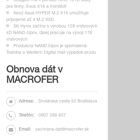
Seagate má v ponuke nové 16TB disky
pre firmy: Exos X16 a IronWolf
Nový Asus HYPER M.2 X16 umožňuje
pripojenie až 4 M.2 SSD
SK Hynix začína s výrobou 128 vrstvových
4D NAND čipov, ďalej pracuje na vývoji 176
vrstvových
Produkcia NAND čipov je spomalená:
Toshiba a Western Digital mali výpadok prúdu
Obnova dát v
MACROFER
Adresa:
Drotárska cesta 50 Bratislava
Telefón:
0907 288 607
Email:
zachrana-dat@macrofer.sk