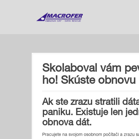
S
k
i
p
t
o
c
o
n
t
Skolaboval vám pev
e
n
ho! Skúste obnovu 
t
Ak ste zrazu stratili dá
paniku. Existuje len je
obnova dát.
Pracujete na svojom osobnom počítači a zrazu sa