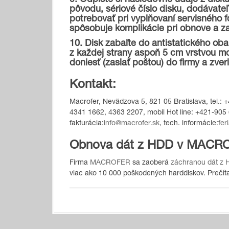
9. Odpíšte si nasledovné údaje z disku
pôvodu, sériové číslo disku, dodávateľ 
potrebovať pri vyplňovaní servisného 
spôsobuje komplikácie pri obnove a za
10. Disk zabaľte do antistatického oba
z každej strany aspoň 5 cm vrstvou m
doniesť (zaslať poštou) do firmy a zver
Kontakt:
Macrofer, Nevädzova 5, 821 05 Bratislava, tel.:
4341 1662, 4363 2207, mobil Hot line: +421-905 
fakturácia:
info@macrofer.sk
, tech. informácie:
fer
Obnova dát z HDD v MACR
Firma
MACROFER
sa zaoberá
záchranou dát z
viac ako 10 000 poškodených harddiskov. Prečítaj