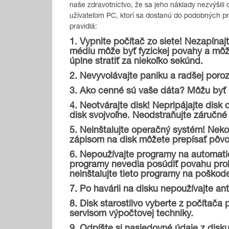
naše zdravotníctvo, že sa jeho náklady nezvýšili
užívateľom PC, ktorí sa dostanú do podobných prob
pravidlá:
1. Vypnite počítač zo siete! Nezapínaj
médiu môže byť fyzickej povahy a môž
úplne stratiť za niekoľko sekúnd.
2. Nevyvolávajte paniku a radšej poroz
3. Ako cenné sú vaše dáta? Môžu byť 
4. Neotvárajte disk! Nepripájajte disk
disk svojvoľne. Neodstraňujte záručné
5. Neinštalujte operačný systém! Neko
zápisom na disk môžete prepísať pôv
6. Nepoužívajte programy na automati
programy nevedia posúdiť povahu prob
neinštalujte tieto programy na poškod
7. Po havárii na disku nepoužívajte an
8. Disk starostlivo vyberte z počítača 
servisom výpočtovej techniky.