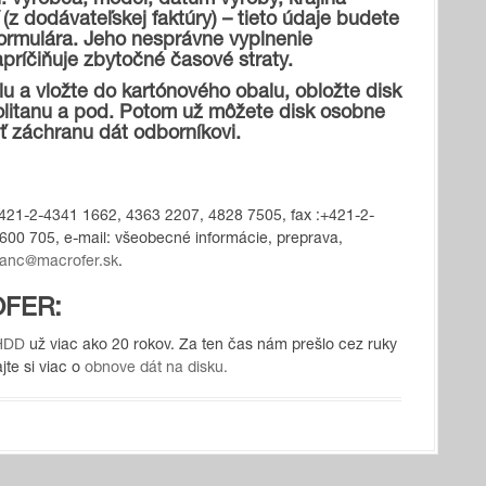
: výrobca, model, dátum výroby, krajina
(z dodávateľskej faktúry) – tieto údaje budete
formulára. Jeho nesprávne vyplnenie
príčiňuje zbytočné časové straty.
lu a vložte do kartónového obalu, obložte disk
olitanu a pod. Potom už môžete disk osobne
iť záchranu dát odborníkovi.
 +421-2-4341 1662, 4363 2207, 4828 7505, fax :+421-2-
600 705, e-mail
: všeobecné informácie, preprava,
ianc@macrofer.sk
.
OFER:
 HDD
už viac ako 20 rokov. Za ten čas nám prešlo cez ruky
te si viac o
obnove dát na disku.