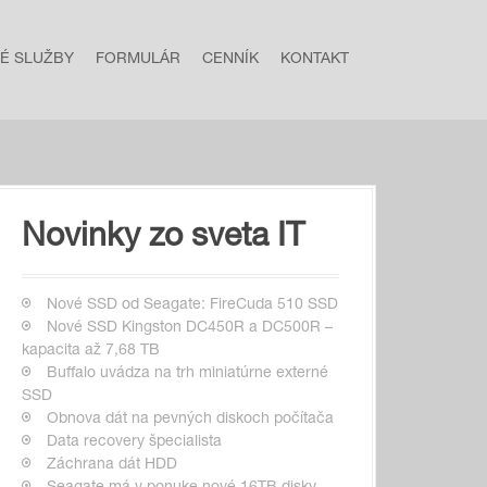
NÉ SLUŽBY
FORMULÁR
CENNÍK
KONTAKT
Novinky zo sveta IT
Nové SSD od Seagate: FireCuda 510 SSD
Nové SSD Kingston DC450R a DC500R –
kapacita až 7,68 TB
Buffalo uvádza na trh miniatúrne externé
SSD
Obnova dát na pevných diskoch počítača
Data recovery špecialista
Záchrana dát HDD