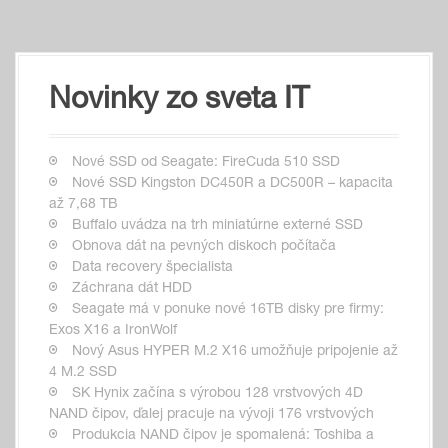
Novinky zo sveta IT
Nové SSD od Seagate: FireCuda 510 SSD
Nové SSD Kingston DC450R a DC500R – kapacita
až 7,68 TB
Buffalo uvádza na trh miniatúrne externé SSD
Obnova dát na pevných diskoch počítača
Data recovery špecialista
Záchrana dát HDD
Seagate má v ponuke nové 16TB disky pre firmy:
Exos X16 a IronWolf
Nový Asus HYPER M.2 X16 umožňuje pripojenie až
4 M.2 SSD
SK Hynix začína s výrobou 128 vrstvových 4D
NAND čipov, ďalej pracuje na vývoji 176 vrstvových
Produkcia NAND čipov je spomalená: Toshiba a