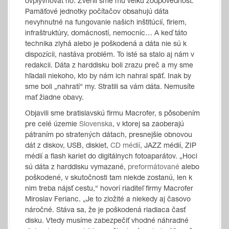
ovplyvňovať ho. Zverili sme mu veľkú zodpovednosť.
Pamäťové jednotky počítačov obsahujú dáta
nevyhnutné na fungovanie našich inštitúcií, firiem,
infraštruktúry, domácností, nemocníc… A keď táto
technika zlyhá alebo je poškodená a dáta nie sú k
dispozícii, nastáva problém. To isté sa stalo aj nám v
redakcii. Dáta z harddisku boli zrazu preč a my sme
hľadali niekoho, kto by nám ich nahral späť. Inak by
sme boli „nahratí“ my. Stratili sa vám dáta. Nemusíte
mať žiadne obavy.
Objavili sme bratislavskú firmu Macrofer, s pôsobením
pre celé územie
Slovenska
, v ktorej sa zaoberajú
pátraním po stratených dátach, presnejšie obnovou
dát z diskov, USB, diskiet,
CD médií
, JAZZ médií, ZIP
médií a flash kariet do digitálnych fotoaparátov. „Hoci
sú dáta z harddisku vymazané,
preformátované
alebo
poškodené, v skutočnosti tam niekde zostanú, len k
nim treba nájsť cestu,“ hovorí riaditeľ firmy Macrofer
Miroslav Ferianc. „Je to zložité a niekedy aj časovo
náročné. Stáva sa, že je poškodená riadiaca časť
disku. Vtedy musíme zabezpečiť vhodné náhradné