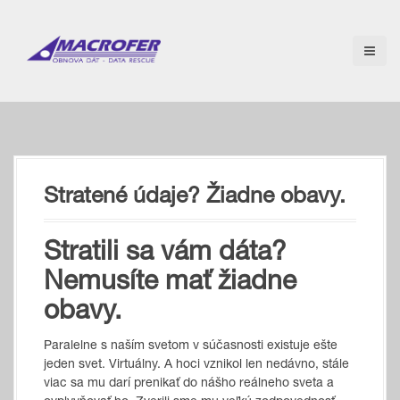
S
k
i
p
t
o
c
o
n
t
Stratené údaje? Žiadne obavy.
e
n
t
Stratili sa vám dáta?
Nemusíte mať žiadne
obavy.
Paralelne s naším svetom v súčasnosti existuje ešte
jeden svet. Virtuálny. A hoci vznikol len nedávno, stále
viac sa mu darí prenikať do nášho reálneho sveta a