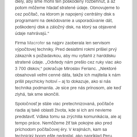
diely, aby sme mohli ten poškodený rozbehnúť, a až
potom môžeme hľadať stratené údaje. Obnovujeme to
cez počítač, na ktorom je napojený centrálny disk s
programami na dekódovanie a usporadúvanie dát,
poškodený disk a záložný disk, na ktorý sa objavené
údaje nahrávajú.“
Firma
Macrofer
sa najprv zaoberala len servisom
výpočtovej techniky. Pred desiatimi rokmi prišiel prvý
zákazník s požiadavkou, aby mu vytiahli z harddisku
stratené údaje. „Odvtedy nám prešlo cez ruky viac ako
3 700 diskov,“ pokračuje Miroslav Ferianc. „Niektoré
obsahovali veľmi cenné dáta, takže ich majitelia k nám
prišli psychicky hotoví – aj to dokazuje, ako si nás
technika podmanila. Je síce pre nás prínosom, ale keď
zlyhá, tak sme skončili.
Spoločnosť je stále viac pretechnizovaná, počítače
riadia aj také oblasti života, kde si ich ani nevieme
predstaviť. Vďaka tomu sa zrýchlila komunikácia, ale aj
tempo práce. Nemôžeme žiť tak pokojne ako pred
príchodom počítačovej éry. V krajinách, kam sa
technický boom ešte nedostal, ako napríklad Peru,