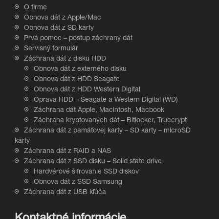
O firme
Obnova dát z Apple/Mac
Obnova dát z SD karty
Prvá pomoc – postup záchrany dát
Servisný formulár
Záchrana dát z disku HDD
Obnova dát z externého disku
Obnova dát z HDD Seagate
Obnova dát z HDD Western Digital
Oprava HDD – Seagate a Western Digital (WD)
Záchrana dát Apple, Macintosh, Macbook
Záchrana kryptovaných dát – Bitlocker, Truecrypt
Záchrana dát z pamäťovej karty – SD karty – microSD
karty
Záchrana dát z RAID a NAS
Záchrana dát z SSD disku – Solid state drive
Hardvérové šifrovanie SSD diskov
Obnova dát z SSD Samsung
Záchrana dát z USB kľúča