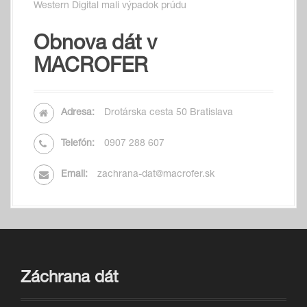
Western Digital mali výpadok prúdu
Obnova dát v
MACROFER
Adresa:
Drotárska cesta 50 Bratislava
Telefón:
0907 288 607
Email:
zachrana-dat@macrofer.sk
Záchrana dát