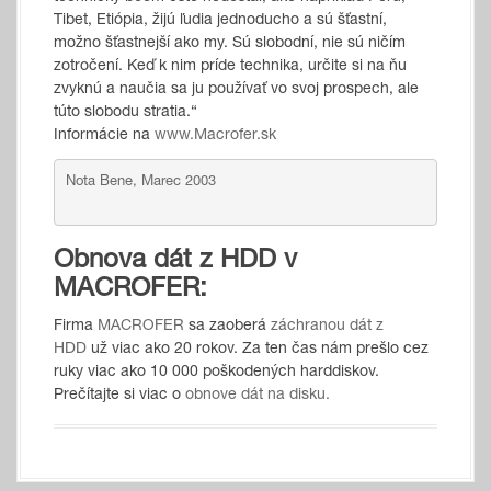
Tibet, Etiópia, žijú ľudia jednoducho a sú šťastní,
možno šťastnejší ako my. Sú slobodní, nie sú ničím
zotročení. Keď k nim príde technika, určite si na ňu
zvyknú a naučia sa ju používať vo svoj prospech, ale
túto slobodu stratia.“
Informácie na
www.Macrofer.sk
Nota Bene, Marec 2003

Obnova dát z HDD v
MACROFER:
Firma
MACROFER
sa zaoberá
záchranou dát z
HDD
už viac ako 20 rokov. Za ten čas nám prešlo cez
ruky viac ako 10 000 poškodených harddiskov.
Prečítajte si viac o
obnove dát na disku.