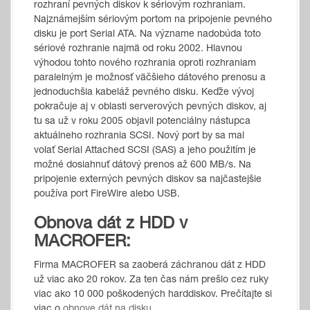
rozhraní pevných diskov k sériovým rozhraniam.
Najznámejším sériovým portom na pripojenie pevného
disku je port Serial ATA. Na význame nadobúda toto
sériové rozhranie najmä od roku 2002. Hlavnou
výhodou tohto nového rozhrania oproti rozhraniam
paralelným je možnosť väčšieho dátového prenosu a
jednoduchšia kabeláž pevného disku. Keďže vývoj
pokračuje aj v oblasti serverových pevných diskov, aj
tu sa už v roku 2005 objavil potenciálny nástupca
aktuálneho rozhrania SCSI. Nový port by sa mal
volať Serial Attached SCSI (SAS) a jeho použitím je
možné dosiahnuť dátový prenos až 600 MB/s. Na
pripojenie externých pevných diskov sa najčastejšie
používa port FireWire alebo USB.
Obnova dát z HDD v
MACROFER:
Firma MACROFER sa zaoberá záchranou dát z HDD
už viac ako 20 rokov. Za ten čas nám prešlo cez ruky
viac ako 10 000 poškodených harddiskov. Prečítajte si
viac o
obnove dát na disku.