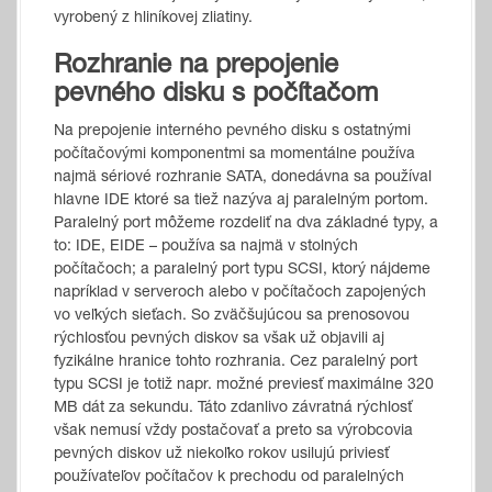
vyrobený z hliníkovej zliatiny.
Rozhranie na prepojenie
pevného disku s počítačom
Na prepojenie interného pevného disku s ostatnými
počítačovými komponentmi sa momentálne používa
najmä sériové rozhranie SATA, donedávna sa používal
hlavne IDE ktoré sa tiež nazýva aj paralelným portom.
Paralelný port môžeme rozdeliť na dva základné typy, a
to: IDE, EIDE – používa sa najmä v stolných
počítačoch; a paralelný port typu SCSI, ktorý nájdeme
napríklad v serveroch alebo v počítačoch zapojených
vo veľkých sieťach. So zväčšujúcou sa prenosovou
rýchlosťou pevných diskov sa však už objavili aj
fyzikálne hranice tohto rozhrania. Cez paralelný port
typu SCSI je totiž napr. možné previesť maximálne 320
MB dát za sekundu. Táto zdanlivo závratná rýchlosť
však nemusí vždy postačovať a preto sa výrobcovia
pevných diskov už niekoľko rokov usilujú priviesť
používateľov počítačov k prechodu od paralelných