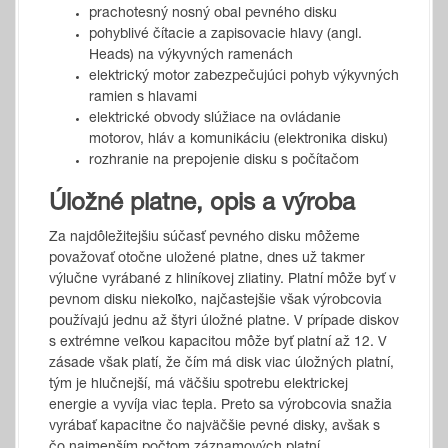
prachotesný nosný obal pevného disku
pohyblivé čítacie a zapisovacie hlavy (angl.
Heads) na výkyvných ramenách
elektrický motor zabezpečujúci pohyb výkyvných
ramien s hlavami
elektrické obvody slúžiace na ovládanie
motorov, hláv a komunikáciu (elektronika disku)
rozhranie na prepojenie disku s počítačom
Úložné platne, opis a výroba
Za najdôležitejšiu súčasť pevného disku môžeme
považovať otočne uložené platne, dnes už takmer
výlučne vyrábané z hliníkovej zliatiny. Platní môže byť v
pevnom disku niekoľko, najčastejšie však výrobcovia
používajú jednu až štyri úložné platne. V prípade diskov
s extrémne veľkou kapacitou môže byť platní až 12. V
zásade však platí, že čím má disk viac úložných platní,
tým je hlučnejší, má väčšiu spotrebu elektrickej
energie a vyvíja viac tepla. Preto sa výrobcovia snažia
vyrábať kapacitne čo najväčšie pevné disky, avšak s