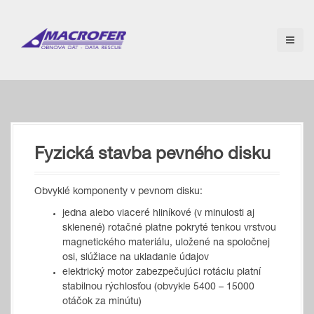
S
k
i
p
t
o
c
o
n
t
Fyzická stavba pevného disku
e
n
t
Obvyklé komponenty v pevnom disku:
jedna alebo viaceré hliníkové (v minulosti aj
sklenené) rotačné platne pokryté tenkou vrstvou
magnetického materiálu, uložené na spoločnej
osi, slúžiace na ukladanie údajov
elektrický motor zabezpečujúci rotáciu platní
stabilnou rýchlosťou (obvykle 5400 – 15000
otáčok za minútu)