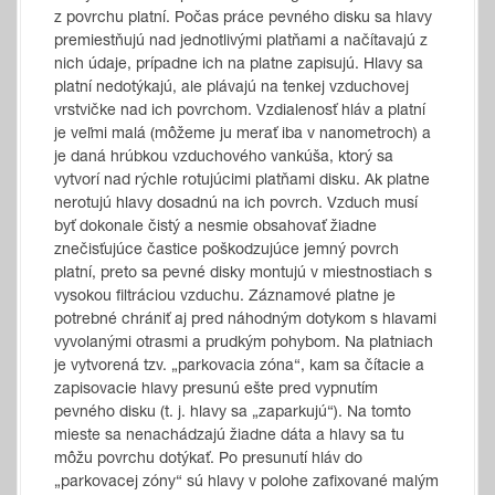
z povrchu platní. Počas práce pevného disku sa hlavy
premiestňujú nad jednotlivými platňami a načítavajú z
nich údaje, prípadne ich na platne zapisujú. Hlavy sa
platní nedotýkajú, ale plávajú na tenkej vzduchovej
vrstvičke nad ich povrchom. Vzdialenosť hláv a platní
je veľmi malá (môžeme ju merať iba v nanometroch) a
je daná hrúbkou vzduchového vankúša, ktorý sa
vytvorí nad rýchle rotujúcimi platňami disku. Ak platne
nerotujú hlavy dosadnú na ich povrch. Vzduch musí
byť dokonale čistý a nesmie obsahovať žiadne
znečisťujúce častice poškodzujúce jemný povrch
platní, preto sa pevné disky montujú v miestnostiach s
vysokou filtráciou vzduchu. Záznamové platne je
potrebné chrániť aj pred náhodným dotykom s hlavami
vyvolanými otrasmi a prudkým pohybom. Na platniach
je vytvorená tzv. „parkovacia zóna“, kam sa čítacie a
zapisovacie hlavy presunú ešte pred vypnutím
pevného disku (t. j. hlavy sa „zaparkujú“). Na tomto
mieste sa nenachádzajú žiadne dáta a hlavy sa tu
môžu povrchu dotýkať. Po presunutí hláv do
„parkovacej zóny“ sú hlavy v polohe zafixované malým