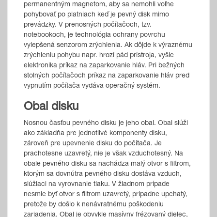
permanentným magnetom, aby sa nemohli voľne
pohybovať po platniach keď je pevný disk mimo
prevádzky. V prenosných počítačoch, tzv.
notebookoch, je technológia ochrany povrchu
vylepšená senzorom zrýchlenia. Ak dôjde k výraznému
zrýchleniu pohybu napr. hrozí pád prístroja, vyšle
elektronika príkaz na zaparkovanie hláv. Pri bežných
stolných počítačoch príkaz na zaparkovanie hláv pred
vypnutím počítača vydáva operačný systém.
Obal disku
Nosnou časťou pevného disku je jeho obal. Obal slúži
ako základňa pre jednotlivé komponenty disku,
zároveň pre upevnenie disku do počítača. Je
prachotesne uzavretý, nie je však vzduchotesný. Na
obale pevného disku sa nachádza malý otvor s filtrom,
ktorým sa dovnútra pevného disku dostáva vzduch,
slúžiaci na vyrovnanie tlaku. V žiadnom prípade
nesmie byť otvor s filtrom uzavretý, prípadne upchatý,
pretože by došlo k nenávratnému poškodeniu
zariadenia. Obal je obvykle masívny frézovaný dielec,