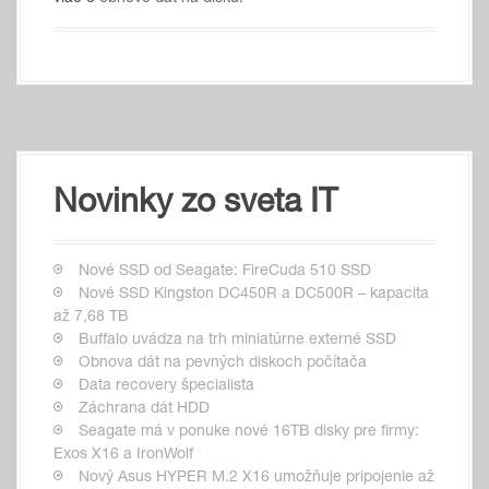
Novinky zo sveta IT
Nové SSD od Seagate: FireCuda 510 SSD
Nové SSD Kingston DC450R a DC500R – kapacita
až 7,68 TB
Buffalo uvádza na trh miniatúrne externé SSD
Obnova dát na pevných diskoch počítača
Data recovery špecialista
Záchrana dát HDD
Seagate má v ponuke nové 16TB disky pre firmy:
Exos X16 a IronWolf
Nový Asus HYPER M.2 X16 umožňuje pripojenie až