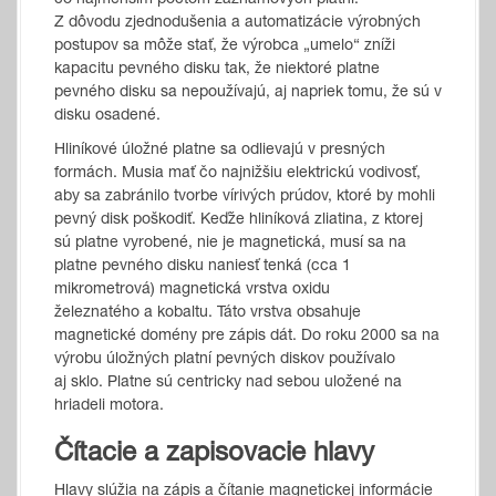
čo najmenším počtom záznamových platní.
Z dôvodu zjednodušenia a automatizácie výrobných
postupov sa môže stať, že výrobca „umelo“ zníži
kapacitu pevného disku tak, že niektoré platne
pevného disku sa nepoužívajú, aj napriek tomu, že sú v
disku osadené.
Hliníkové úložné platne sa odlievajú v presných
formách. Musia mať čo najnižšiu elektrickú vodivosť,
aby sa zabránilo tvorbe vírivých prúdov, ktoré by mohli
pevný disk poškodiť. Keďže hliníková zliatina, z ktorej
sú platne vyrobené, nie je magnetická, musí sa na
platne pevného disku naniesť tenká (cca 1
mikrometrová) magnetická vrstva oxidu
železnatého a kobaltu. Táto vrstva obsahuje
magnetické domény pre zápis dát. Do roku 2000 sa na
výrobu úložných platní pevných diskov používalo
aj sklo. Platne sú centricky nad sebou uložené na
hriadeli motora.
Čítacie a zapisovacie hlavy
Hlavy slúžia na zápis a čítanie magnetickej informácie