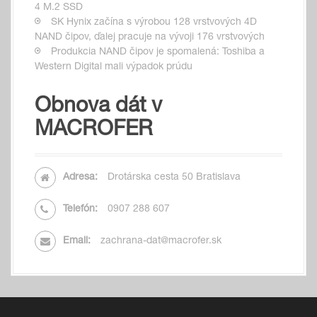
4 M.2 SSD
SK Hynix začína s výrobou 128 vrstvových 4D
NAND čipov, ďalej pracuje na vývoji 176 vrstvových
Produkcia NAND čipov je spomalená: Toshiba a
Western Digital mali výpadok prúdu
Obnova dát v
MACROFER
Adresa:
Drotárska cesta 50 Bratislava
Telefón:
0907 288 607
Email:
zachrana-dat@macrofer.sk