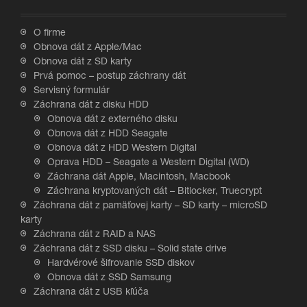
O firme
Obnova dát z Apple/Mac
Obnova dát z SD karty
Prvá pomoc – postup záchrany dát
Servisný formulár
Záchrana dát z disku HDD
Obnova dát z externého disku
Obnova dát z HDD Seagate
Obnova dát z HDD Western Digital
Oprava HDD – Seagate a Western Digital (WD)
Záchrana dát Apple, Macintosh, Macbook
Záchrana kryptovaných dát – Bitlocker, Truecrypt
Záchrana dát z pamäťovej karty – SD karty – microSD
karty
Záchrana dát z RAID a NAS
Záchrana dát z SSD disku – Solid state drive
Hardvérové šifrovanie SSD diskov
Obnova dát z SSD Samsung
Záchrana dát z USB kľúča