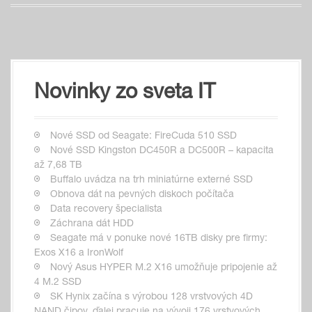
Novinky zo sveta IT
Nové SSD od Seagate: FireCuda 510 SSD
Nové SSD Kingston DC450R a DC500R – kapacita
až 7,68 TB
Buffalo uvádza na trh miniatúrne externé SSD
Obnova dát na pevných diskoch počítača
Data recovery špecialista
Záchrana dát HDD
Seagate má v ponuke nové 16TB disky pre firmy:
Exos X16 a IronWolf
Nový Asus HYPER M.2 X16 umožňuje pripojenie až
4 M.2 SSD
SK Hynix začína s výrobou 128 vrstvových 4D