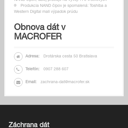
NAND čipov, ďalej pracuje na vývoji 176 vrstvových
Produkcia NAND čipov je spomalená: Toshiba a
Western Digital mali výpadok prúdu
Obnova dát v
MACROFER
Adresa:
Drotárska cesta 50 Bratislava
Telefón:
0907 288 607
Email:
zachrana-dat@macrofer.sk
Záchrana dát