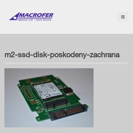
S
k
i
p
t
o
c
o
n
m2-ssd-disk-poskodeny-zachrana
t
e
n
t