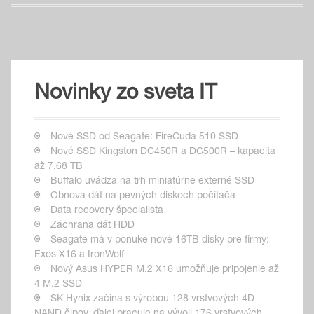
Novinky zo sveta IT
Nové SSD od Seagate: FireCuda 510 SSD
Nové SSD Kingston DC450R a DC500R – kapacita
až 7,68 TB
Buffalo uvádza na trh miniatúrne externé SSD
Obnova dát na pevných diskoch počítača
Data recovery špecialista
Záchrana dát HDD
Seagate má v ponuke nové 16TB disky pre firmy:
Exos X16 a IronWolf
Nový Asus HYPER M.2 X16 umožňuje pripojenie až
4 M.2 SSD
SK Hynix začína s výrobou 128 vrstvových 4D