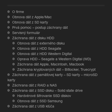
O firme
Obnova dát z Apple/Mac
Obnova dát z SD karty
Prvá pomoc – postup záchrany dát
Servisný formulár
Záchrana dát z disku HDD
Obnova dát z externého disku
Obnova dát z HDD Seagate
Obnova dát z HDD Western Digital
Oprava HDD – Seagate a Western Digital (WD)
Záchrana dát Apple, Macintosh, Macbook
Záchrana kryptovaných dát – Bitlocker, Truecrypt
Záchrana dát z pamäťovej karty – SD karty – microSD
karty
Záchrana dát z RAID a NAS
Záchrana dát z SSD disku – Solid state drive
Hardvérové šifrovanie SSD diskov
Obnova dát z SSD Samsung
Záchrana dát z USB kľúča