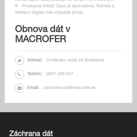
NAND čipov, ďalej pracuje na vývoji 176 vrstvových
Produkcia NAND čipov je spomalená: Toshiba a
Western Digital mali výpadok prúdu
Obnova dát v
MACROFER
Adresa:
Drotárska cesta 50 Bratislava
Telefón:
0907 288 607
Email:
zachrana-dat@macrofer.sk
Záchrana dát