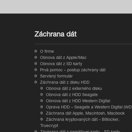
t
n
a
Záchrana dát
v
i
O firme
Obnova dát z Apple/Mac
g
Obnova dát z SD karty
Prvá pomoc – postup záchrany dát
a
Servisný formulár
Záchrana dát z disku HDD
t
Obnova dát z externého disku
Obnova dát z HDD Seagate
i
Obnova dát z HDD Western Digital
Oprava HDD – Seagate a Western Digital (WD
o
Záchrana dát Apple, Macintosh, Macbook
Záchrana kryptovaných dát – Bitlocker,
n
Truecrypt