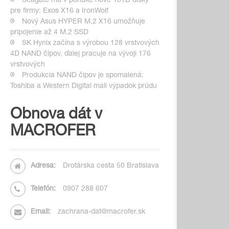
Seagate má v ponuke nové 16TB disky
pre firmy: Exos X16 a IronWolf
Nový Asus HYPER M.2 X16 umožňuje
pripojenie až 4 M.2 SSD
SK Hynix začína s výrobou 128 vrstvových
4D NAND čipov, ďalej pracuje na vývoji 176
vrstvových
Produkcia NAND čipov je spomalená:
Toshiba a Western Digital mali výpadok prúdu
Obnova dát v
MACROFER
Adresa:
Drotárska cesta 50 Bratislava
Telefón:
0907 288 607
Email:
zachrana-dat@macrofer.sk