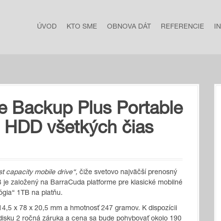
ÚVOD
KTO SME
OBNOVA DÁT
REFERENCIE
I
e Backup Plus Portable
″ HDD všetkých čias
st capacity mobile drive“,
čiže svetovo najväčší prenosný
B je založený na BarraCuda platforme pre klasické mobilné
ógia“ 1TB na platňu.
114,5 x 78 x 20,5 mm a hmotnosť 247 gramov. K dispozícii
 disku 2 ročná záruka a cena sa bude pohybovať okolo 190