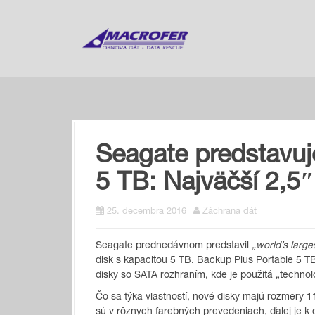
S
k
i
p
t
o
c
o
n
t
Seagate predstavuj
e
n
5 TB: Najväčší 2,5
t
25. decembra 2016
Záchrana dát
Seagate prednedávnom predstavil
„world’s large
disk s kapacitou 5 TB. Backup Plus Portable 5 T
disky so SATA rozhraním, kde je použitá „technol
Čo sa týka vlastností, nové disky majú rozmery 
sú v rôznych farebných prevedeniach, ďalej je k