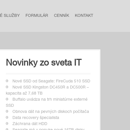
NÉ SLUŽBY
FORMULÁR
CENNÍK
KONTAKT
Novinky zo sveta IT
Nové SSD od Seagate: FireCuda 510 SSD
Nové SSD Kingston DC450R a DC500R –
kapacita až 7,68 TB
Buffalo uvádza na trh miniatúrne externé
SSD
Obnova dát na pevných diskoch počítača
Data recovery špecialista
Záchrana dát HDD