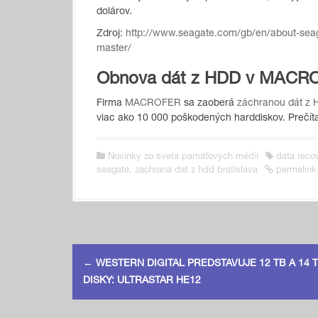
dolárov.
Zdroj:
http://www.seagate.com/gb/en/about-seaga
master/
Obnova dát z HDD v MACR
Firma
MACROFER
sa zaoberá
záchranou dát z
viac ako 10 000 poškodených harddiskov. Prečítaj
Novinky zo sveta pamäťových médií
data reco
seagate
,
zachrana dat z hdd bratislava
permalink
P
←
WESTERN DIGITAL PREDSTAVUJE 12 TB A 14 
o
DISKY: ULTRASTAR HE12
s