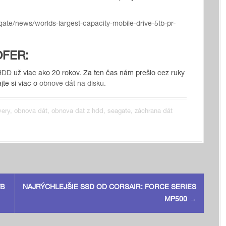
te/news/worlds-largest-capacity-mobile-drive-5tb-pr-
OFER:
 HDD
už viac ako 20 rokov. Za ten čas nám prešlo cez ruky
te si viac o
obnove dát na disku.
very
,
obnova dát
,
obnova dat z hdd
,
seagate
,
záchrana dát
TB
NAJRÝCHLEJŠIE SSD OD CORSAIR: FORCE SERIES
MP500
→