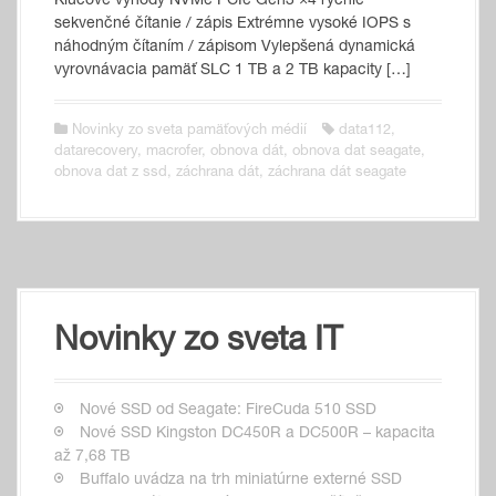
Kľúčové výhody NVMe PCIe Gen3 ×4 rýchle
sekvenčné čítanie / zápis Extrémne vysoké IOPS s
náhodným čítaním / zápisom Vylepšená dynamická
vyrovnávacia pamäť SLC 1 TB a 2 TB kapacity […]
Novinky zo sveta pamäťových médií
data112
,
datarecovery
,
macrofer
,
obnova dát
,
obnova dat seagate
,
obnova dat z ssd
,
záchrana dát
,
záchrana dát seagate
Novinky zo sveta IT
Nové SSD od Seagate: FireCuda 510 SSD
Nové SSD Kingston DC450R a DC500R – kapacita
až 7,68 TB
Buffalo uvádza na trh miniatúrne externé SSD