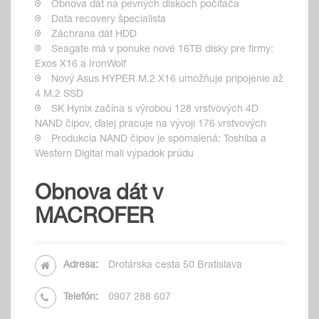
Obnova dát na pevných diskoch počítača
Data recovery špecialista
Záchrana dát HDD
Seagate má v ponuke nové 16TB disky pre firmy:
Exos X16 a IronWolf
Nový Asus HYPER M.2 X16 umožňuje pripojenie až
4 M.2 SSD
SK Hynix začína s výrobou 128 vrstvových 4D
NAND čipov, ďalej pracuje na vývoji 176 vrstvových
Produkcia NAND čipov je spomalená: Toshiba a
Western Digital mali výpadok prúdu
Obnova dát v
MACROFER
Adresa:
Drotárska cesta 50 Bratislava
Telefón:
0907 288 607