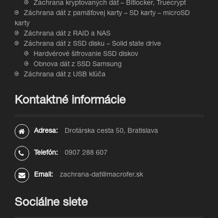
Záchrana kryptovaných dát – Bitlocker, Truecrypt
Záchrana dát z pamäťovej karty – SD karty – microSD
karty
Záchrana dát z RAID a NAS
Záchrana dát z SSD disku – Solid state drive
Hardvérové šifrovanie SSD diskov
Obnova dát z SSD Samsung
Záchrana dát z USB kľúča
Kontaktné informácie
Adresa:
Drotárska cesta 50, Bratislava
Telefón:
0907 288 607
Email:
zachrana-dat@macrofer.sk
Sociálne siete