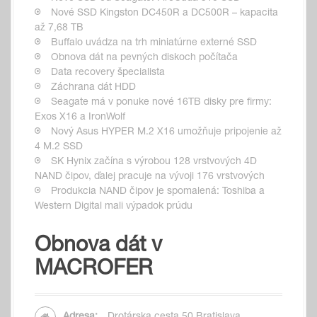
Nové SSD Kingston DC450R a DC500R – kapacita
až 7,68 TB
Buffalo uvádza na trh miniatúrne externé SSD
Obnova dát na pevných diskoch počítača
Data recovery špecialista
Záchrana dát HDD
Seagate má v ponuke nové 16TB disky pre firmy:
Exos X16 a IronWolf
Nový Asus HYPER M.2 X16 umožňuje pripojenie až
4 M.2 SSD
SK Hynix začína s výrobou 128 vrstvových 4D
NAND čipov, ďalej pracuje na vývoji 176 vrstvových
Produkcia NAND čipov je spomalená: Toshiba a
Western Digital mali výpadok prúdu
Obnova dát v
MACROFER