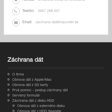
Adresa:
Drotárska cesta 50 Bratislava
Telefón:
0907 288 607
Email:
zachrana-dat@macrofer.sk
Záchrana dát
O firme
Obnova dát z Apple/Mac
Obnova dát z SD karty
Prvá pomoc – postup záchrany dát
Servisný formulár
Záchrana dát z disku HDD
Obnova dát z externého disku
Obnova dát z HDD Seagate