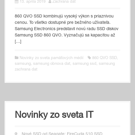
13. apríla 2019
Záchrana dát
860 QVO SSD kombinujú vysoký výkon s priaznivou
cenou. To všetko dostupné pre bežného užívateľa.
Samsung Electronics predstavil novú radu SSD diskov
Samsung SSD 860 QVO. Vyznačujú sa kapacitou až
[…]
Novinky zo sveta pamäťových médií
860 QVO SSD
,
samsung
,
samsung obnova dat
,
samsung ssd
,
samsung
zachrana dat
Novinky zo sveta IT
Nové SSD od Seagate: FireCuda 510 SSD