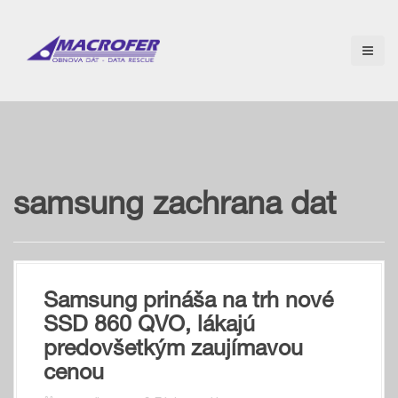
S
k
i
p
t
o
c
o
n
t
e
samsung zachrana dat
n
t
Samsung prináša na trh nové
SSD 860 QVO, lákajú
predovšetkým zaujímavou
cenou