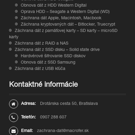
Obnova dát z HDD Western Digital
Oprava HDD – Seagate a Western Digital (WD)
Záchrana dát Apple, Macintosh, Macbook
Záchrana kryptovaných dát – Bitlocker, Truecrypt
Záchrana dát z pamäťovej karty – SD karty – microSD
karty
Záchrana dát z RAID a NAS
Záchrana dát z SSD disku – Solid state drive
Hardvérové šifrovanie SSD diskov
Obnova dát z SSD Samsung
Záchrana dát z USB kľúča
Kontaktné informácie
Adresa:
Drotárska cesta 50, Bratislava
Telefón:
0907 288 607
Email:
zachrana-dat@macrofer.sk