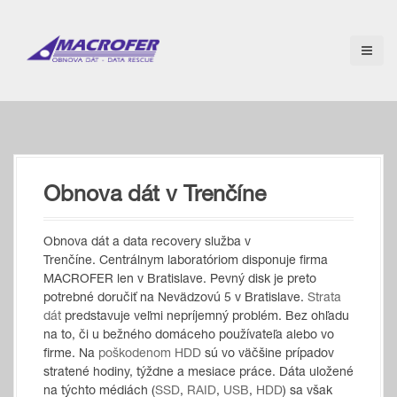
S
k
i
p
t
o
c
o
n
t
Obnova dát v Trenčíne
e
n
t
Obnova dát a data recovery služba v
Trenčíne. Centrálnym laboratóriom disponuje firma
MACROFER len v Bratislave. Pevný disk je preto
potrebné doručiť na Nevädzovú 5 v Bratislave.
Strata
dát
predstavuje veľmi nepríjemný problém. Bez ohľadu
na to, či u bežného domáceho používateľa alebo vo
firme. Na
poškodenom HDD
sú vo väčšine prípadov
stratené hodiny, týždne a mesiace práce. Dáta uložené
na týchto médiách (
SSD
,
RAID
,
USB
,
HDD
) sa však