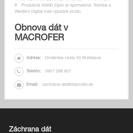
Produkcia NAND čipov je spomalená: Toshiba a
Western Digital mali výpadok prúdu
Obnova dát v
MACROFER
Adresa:
Drotárska cesta 50 Bratislava
Telefón:
0907 288 607
Email:
zachrana-dat@macrofer.sk
Záchrana dát