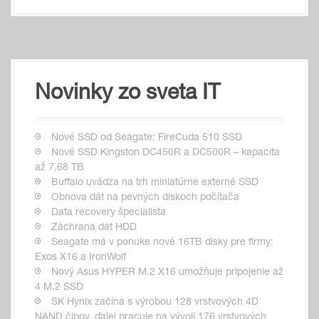
Novinky zo sveta IT
Nové SSD od Seagate: FireCuda 510 SSD
Nové SSD Kingston DC450R a DC500R – kapacita
až 7,68 TB
Buffalo uvádza na trh miniatúrne externé SSD
Obnova dát na pevných diskoch počítača
Data recovery špecialista
Záchrana dát HDD
Seagate má v ponuke nové 16TB disky pre firmy:
Exos X16 a IronWolf
Nový Asus HYPER M.2 X16 umožňuje pripojenie až
4 M.2 SSD
SK Hynix začína s výrobou 128 vrstvových 4D
NAND čipov, ďalej pracuje na vývoji 176 vrstvových