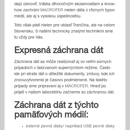
dajú obnoviť. Vďaka dlhoročným skúsenostiam a know-
how zachráni
MACROFER
nielen dáta z rôznych typov
médií, ale aj s vysokou úspešnosťou.
Toto však platí nielen pre oblasť Trenčína, ale na celom
Slovensku. S našimi technicky znalými technikmi sme
tu vždy pre Vás.
Expresná záchrana dát
Záchrana dát sa môže realizovať aj vo veľmi súrnych
prípadoch v takzvanom superrýchlom režime. Často
ide pri strate dát o dôležité dokumenty, zmluvy, kde ich
znovuvytvorenie je časovo podmienené. Na takéto
prípady sme pripravení aj v
MACROFER
. Hneď po
prijatí v našom laboratóriu začneme so záchranou dát.
Záchrana dát z týchto
pamäťových médií:
externé pevné disky/ napríklad USB pevné disky