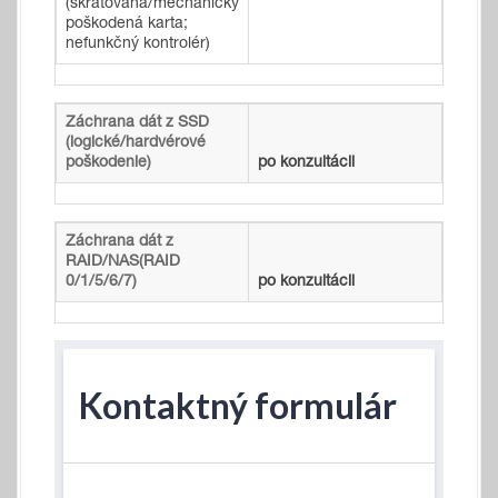
(skratovaná/mechanicky
poškodená karta;
nefunkčný kontrolér)
Záchrana dát z SSD
(logické/hardvérové
poškodenie)
po konzultácii
Záchrana dát z
RAID/NAS(RAID
0/1/5/6/7)
po konzultácii