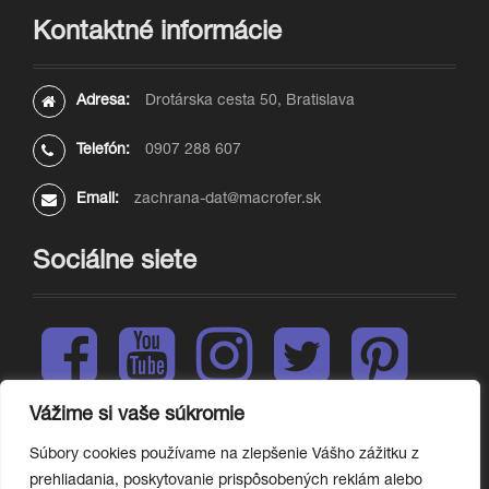
Kontaktné informácie
Adresa:
Drotárska cesta 50, Bratislava
Telefón:
0907 288 607
Email:
zachrana-dat@macrofer.sk
Sociálne siete
F
Y
I
T
P
a
o
n
w
i
c
u
s
i
n
e
t
t
t
t
Vážime si vaše súkromie
L
b
u
a
t
e
i
o
b
g
e
r
Súbory cookies používame na zlepšenie Vášho zážitku z
n
o
e
r
r
e
prehliadania, poskytovanie prispôsobených reklám alebo
k