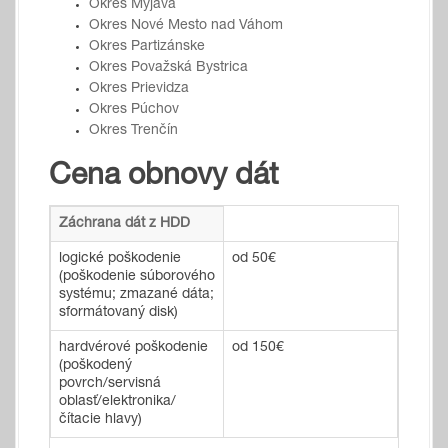
Okres Myjava
Okres Nové Mesto nad Váhom
Okres Partizánske
Okres Považská Bystrica
Okres Prievidza
Okres Púchov
Okres Trenčín
Cena obnovy dát
Záchrana dát z HDD
logické poškodenie
od 50€
(poškodenie súborového
systému; zmazané dáta;
sformátovaný disk)
hardvérové poškodenie
od 150€
(poškodený
povrch/servisná
oblasť/elektronika/
čítacie hlavy)