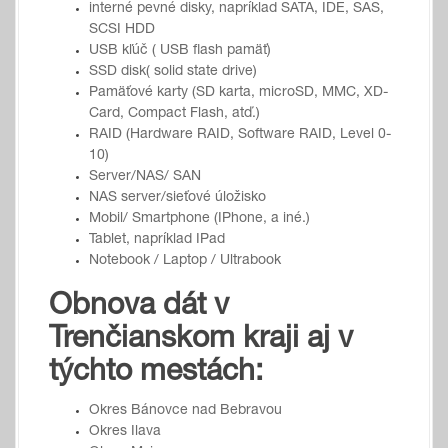
interné pevné disky, napríklad SATA, IDE, SAS,
SCSI HDD
USB kľúč ( USB flash pamäť)
SSD disk( solid state drive)
Pamäťové karty (SD karta, microSD, MMC, XD-
Card, Compact Flash, atď.)
RAID (Hardware RAID, Software RAID, Level 0-
10)
Server/NAS/ SAN
NAS server/sieťové úložisko
Mobil/ Smartphone (IPhone, a iné.)
Tablet, napríklad IPad
Notebook / Laptop / Ultrabook
Obnova dát v
Trenčianskom kraji aj v
týchto mestách:
Okres Bánovce nad Bebravou
Okres Ilava