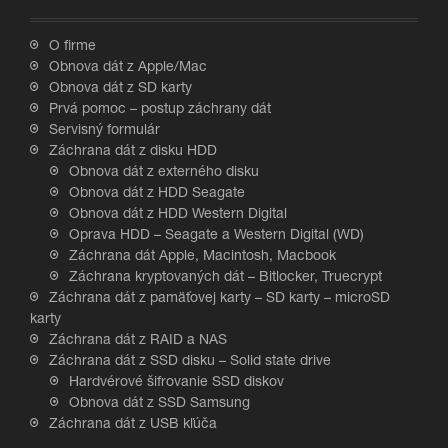
O firme
Obnova dát z Apple/Mac
Obnova dát z SD karty
Prvá pomoc – postup záchrany dát
Servisný formulár
Záchrana dát z disku HDD
Obnova dát z externého disku
Obnova dát z HDD Seagate
Obnova dát z HDD Western Digital
Oprava HDD – Seagate a Western Digital (WD)
Záchrana dát Apple, Macintosh, Macbook
Záchrana kryptovaných dát – Bitlocker, Truecrypt
Záchrana dát z pamäťovej karty – SD karty – microSD
karty
Záchrana dát z RAID a NAS
Záchrana dát z SSD disku – Solid state drive
Hardvérové šifrovanie SSD diskov
Obnova dát z SSD Samsung
Záchrana dát z USB kľúča