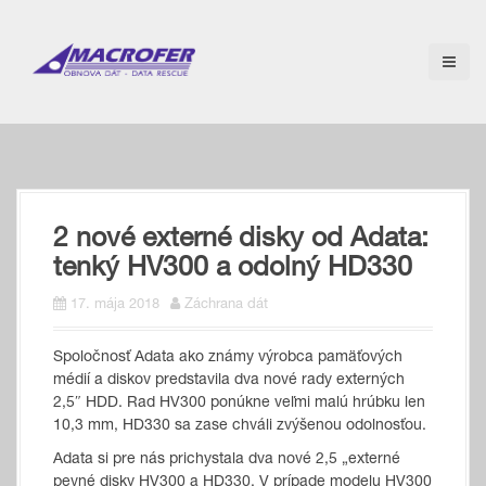
S
k
i
p
t
o
c
o
n
t
2 nové externé disky od Adata:
e
n
tenký HV300 a odolný HD330
t
17. mája 2018
Záchrana dát
Spoločnosť Adata ako známy výrobca pamäťových
médií a diskov predstavila dva nové rady externých
2,5″ HDD. Rad HV300 ponúkne veľmi malú hrúbku len
10,3 mm, HD330 sa zase chváli zvýšenou odolnosťou.
Adata si pre nás prichystala dva nové 2,5 „externé
pevné disky HV300 a HD330. V prípade modelu HV300