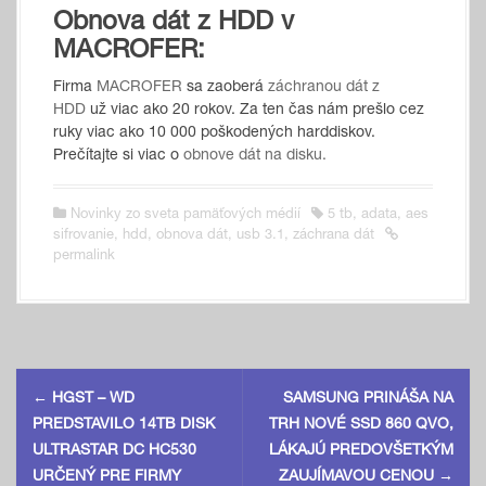
Obnova dát z HDD v
MACROFER:
Firma
MACROFER
sa zaoberá
záchranou dát z
HDD
už viac ako 20 rokov. Za ten čas nám prešlo cez
ruky viac ako 10 000 poškodených harddiskov.
Prečítajte si viac o
obnove dát na disku.
Novinky zo sveta pamäťových médií
5 tb
,
adata
,
aes
sifrovanie
,
hdd
,
obnova dát
,
usb 3.1
,
záchrana dát
permalink
P
←
HGST – WD
SAMSUNG PRINÁŠA NA
o
PREDSTAVILO 14TB DISK
TRH NOVÉ SSD 860 QVO,
ULTRASTAR DC HC530
LÁKAJÚ PREDOVŠETKÝM
s
URČENÝ PRE FIRMY
ZAUJÍMAVOU CENOU
→