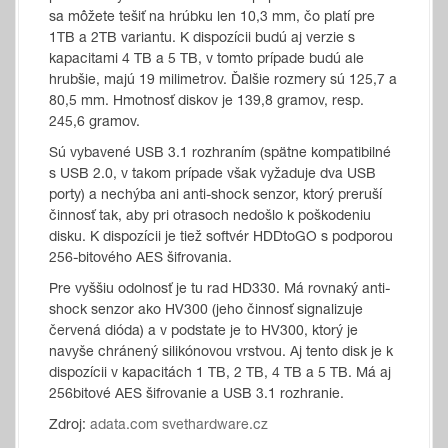
sa môžete tešiť na hrúbku len 10,3 mm, čo platí pre
1TB a 2TB variantu. K dispozícii budú aj verzie s
kapacitami 4 TB a 5 TB, v tomto prípade budú ale
hrubšie, majú 19 milimetrov. Ďalšie rozmery sú 125,7 a
80,5 mm. Hmotnosť diskov je 139,8 gramov, resp.
245,6 gramov.
Sú vybavené USB 3.1 rozhraním (spätne kompatibilné
s USB 2.0, v takom prípade však vyžaduje dva USB
porty) a nechýba ani anti-shock senzor, ktorý preruší
činnosť tak, aby pri otrasoch nedošlo k poškodeniu
disku. K dispozícii je tiež softvér HDDtoGO s podporou
256-bitového AES šifrovania.
Pre vyššiu odolnosť je tu rad HD330. Má rovnaký anti-
shock senzor ako HV300 (jeho činnosť signalizuje
červená dióda) a v podstate je to HV300, ktorý je
navyše chránený silikónovou vrstvou. Aj tento disk je k
dispozícii v kapacitách 1 TB, 2 TB, 4 TB a 5 TB. Má aj
256bitové AES šifrovanie a USB 3.1 rozhranie.
Zdroj:
adata.com
svethardware.cz