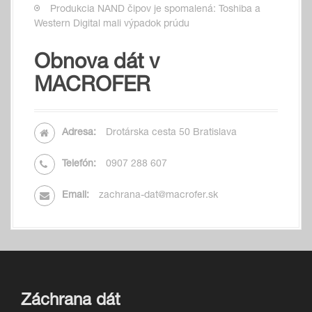
Produkcia NAND čipov je spomalená: Toshiba a
Western Digital mali výpadok prúdu
Obnova dát v
MACROFER
Adresa:
Drotárska cesta 50 Bratislava
Telefón:
0907 288 607
Email:
zachrana-dat@macrofer.sk
Záchrana dát