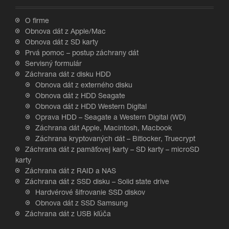
O firme
Obnova dát z Apple/Mac
Obnova dát z SD karty
Prvá pomoc – postup záchrany dát
Servisný formulár
Záchrana dát z disku HDD
Obnova dát z externého disku
Obnova dát z HDD Seagate
Obnova dát z HDD Western Digital
Oprava HDD – Seagate a Western Digital (WD)
Záchrana dát Apple, Macintosh, Macbook
Záchrana kryptovaných dát – Bitlocker, Truecrypt
Záchrana dát z pamäťovej karty – SD karty – microSD
karty
Záchrana dát z RAID a NAS
Záchrana dát z SSD disku – Solid state drive
Hardvérové šifrovanie SSD diskov
Obnova dát z SSD Samsung
Záchrana dát z USB kľúča