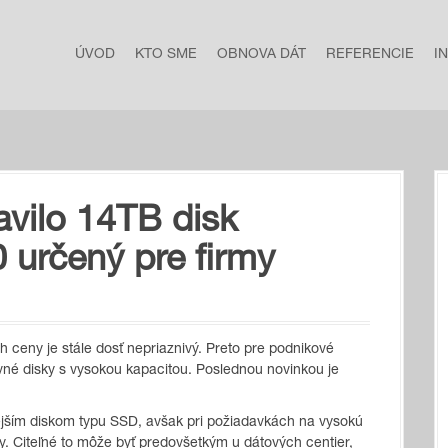
ÚVOD
KTO SME
OBNOVA DÁT
REFERENCIE
I
vilo 14TB disk
 určený pre firmy
h ceny je stále dosť nepriaznivý. Preto pre podnikové
é disky s vysokou kapacitou. Poslednou novinkou je
ejším diskom typu SSD, avšak pri požiadavkách na vysokú
y. Citeľné to môže byť predovšetkým u dátových centier,