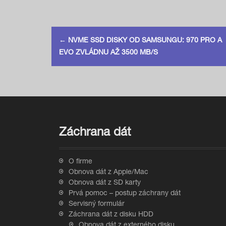
P
←
NVME SSD DISKY OD SAMSUNGU: 970 PRO A
o
EVO ZVLÁDNU AŽ 3500 MB/S
s
t
n
a
Záchrana dát
v
O firme
i
Obnova dát z Apple/Mac
Obnova dát z SD karty
g
Prvá pomoc – postup záchrany dát
Servisný formulár
a
Záchrana dát z disku HDD
Obnova dát z externého disku