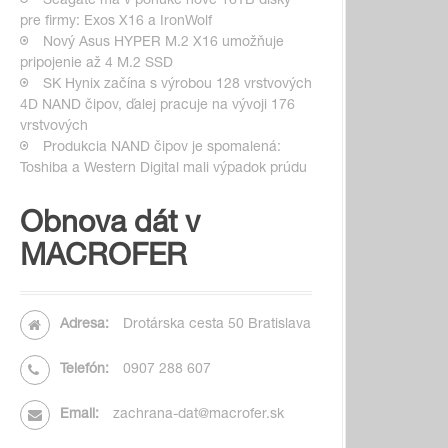
Seagate má v ponuke nové 16TB disky
pre firmy: Exos X16 a IronWolf
Nový Asus HYPER M.2 X16 umožňuje
pripojenie až 4 M.2 SSD
SK Hynix začína s výrobou 128 vrstvových
4D NAND čipov, ďalej pracuje na vývoji 176
vrstvových
Produkcia NAND čipov je spomalená:
Toshiba a Western Digital mali výpadok prúdu
Obnova dát v
MACROFER
Adresa:
Drotárska cesta 50 Bratislava
Telefón:
0907 288 607
Email:
zachrana-dat@macrofer.sk