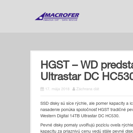
S
k
i
p
t
o
c
o
n
t
HGST – WD predsta
e
n
Ultrastar DC HC530
t
17. mája 2018
Záchrana dát
SSD disky sú síce rýchle, ale pomer kapacity a ic
nasadenie ponúka spoločnosť HGST tradičné pevn
Western Digital 14TB Ultrastar DC HC530.
Pevné disky pomaly uvoľňujú pozíciu oveľa rýchl
kapacitu za priaznivú cenu vedú stále pevné disk