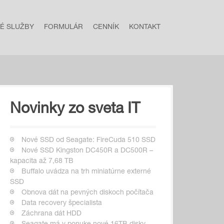
NÉ SLUŽBY
FORMULÁR
CENNÍK
KONTAKT
Novinky zo sveta IT
Nové SSD od Seagate: FireCuda 510 SSD
Nové SSD Kingston DC450R a DC500R –
kapacita až 7,68 TB
Buffalo uvádza na trh miniatúrne externé
SSD
Obnova dát na pevných diskoch počítača
Data recovery špecialista
Záchrana dát HDD