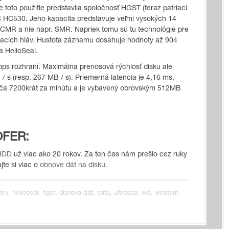
 toto použitie predstavila spoločnosť HGST (teraz patriaci
DC HC530. Jeho kapacita predstavuje veľmi vysokých 14
CMR a nie napr. SMR. Napriek tomu sú tu technológie pre
vacích hláv. Hustota záznamu dosahuje hodnoty až 904
a HelioSeal.
s rozhraní. Maximálna prenosová rýchlosť disku ale
 s (resp. 267 MB / s). Priemerná latencia je 4,16 ms,
áča 7200krát za minútu a je vybavený obrovským 512MB
OFER:
 HDD
už viac ako 20 rokov. Za ten čas nám prešlo cez ruky
te si viac o
obnove dát na disku.
ery
,
helioseal
,
hgst
,
obnova dát
,
sata
,
ultrastar
,
wd
,
western