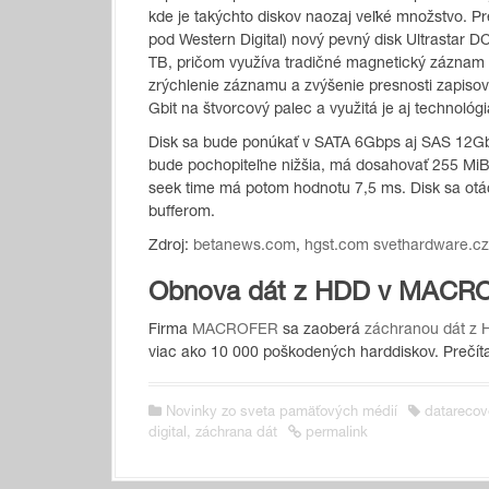
kde je takýchto diskov naozaj veľké množstvo. Pre
pod Western Digital) nový pevný disk Ultrastar 
TB, pričom využíva tradičné magnetický záznam 
zrýchlenie záznamu a zvýšenie presnosti zapiso
Gbit na štvorcový palec a využitá je aj technológi
Disk sa bude ponúkať v SATA 6Gbps aj SAS 12Gbp
bude pochopiteľne nižšia, má dosahovať 255 MiB /
seek time má potom hodnotu 7,5 ms. Disk sa ot
bufferom.
Zdroj:
betanews.com
,
hgst.com
svethardware.cz
Obnova dát z HDD v MACR
Firma
MACROFER
sa zaoberá
záchranou dát z
viac ako 10 000 poškodených harddiskov. Prečítaj
Novinky zo sveta pamäťových médií
datarecov
digital
,
záchrana dát
permalink