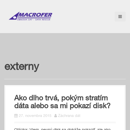
S
k
i
p
t
o
c
o
n
t
e
externy
n
t
Ako dlho trvá, pokým stratím
dáta alebo sa mi pokazí disk?
27. novembra 2015
Záchrana dát