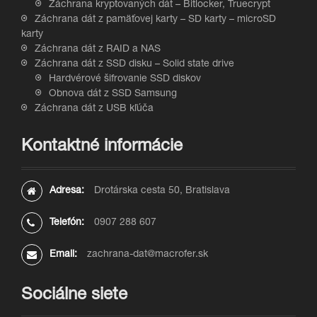
Záchrana kryptovaných dát – Bitlocker, Truecrypt
Záchrana dát z pamäťovej karty – SD karty – microSD
karty
Záchrana dát z RAID a NAS
Záchrana dát z SSD disku – Solid state drive
Hardvérové šifrovanie SSD diskov
Obnova dát z SSD Samsung
Záchrana dát z USB kľúča
Kontaktné informácie
Adresa:
Drotárska cesta 50, Bratislava
Telefón:
0907 288 607
Email:
zachrana-dat@macrofer.sk
Sociálne siete