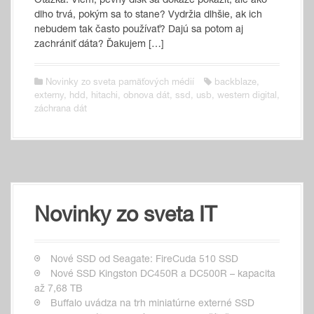
Otázka: Viem, pevný disk sa dokáže pokaziť, ale ako
dlho trvá, pokým sa to stane? Vydržia dlhšie, ak ich
nebudem tak často používať? Dajú sa potom aj
zachrániť dáta? Ďakujem […]
Novinky zo sveta pamäťových médií
backblaze
,
externy
,
hdd
,
hitachi
,
obnova dát
,
ssd
,
usb
,
western digital
,
záchrana dát
Novinky zo sveta IT
Nové SSD od Seagate: FireCuda 510 SSD
Nové SSD Kingston DC450R a DC500R – kapacita
až 7,68 TB
Buffalo uvádza na trh miniatúrne externé SSD