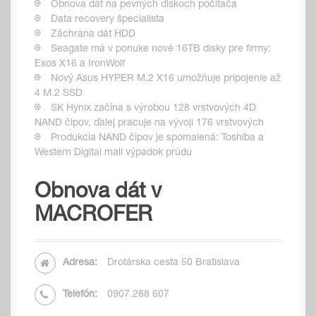
Obnova dát na pevných diskoch počítača
Data recovery špecialista
Záchrana dát HDD
Seagate má v ponuke nové 16TB disky pre firmy:
Exos X16 a IronWolf
Nový Asus HYPER M.2 X16 umožňuje pripojenie až
4 M.2 SSD
SK Hynix začína s výrobou 128 vrstvových 4D
NAND čipov, ďalej pracuje na vývoji 176 vrstvových
Produkcia NAND čipov je spomalená: Toshiba a
Western Digital mali výpadok prúdu
Obnova dát v
MACROFER
Adresa:
Drotárska cesta 50 Bratislava
Telefón:
0907 288 607