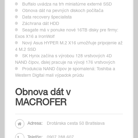
Buffalo uvádza na trh miniatúrne externé SSD
Obnova dát na pevných diskoch počítača
Data recovery špecialista
Záchrana dát HDD
Seagate má v ponuke nové 16TB disky pre firmy:
Exos X16 a IronWolf
Nový Asus HYPER M.2 X16 umožňuje pripojenie až
4 M.2 SSD
SK Hynix začína s výrobou 128 vrstvových 4D
NAND čipov, ďalej pracuje na vývoji 176 vrstvových
Produkcia NAND čipov je spomalená: Toshiba a
Western Digital mali výpadok prúdu
Obnova dát v
MACROFER
Adresa:
Drotárska cesta 50 Bratislava
Telefón:
0907 288 607