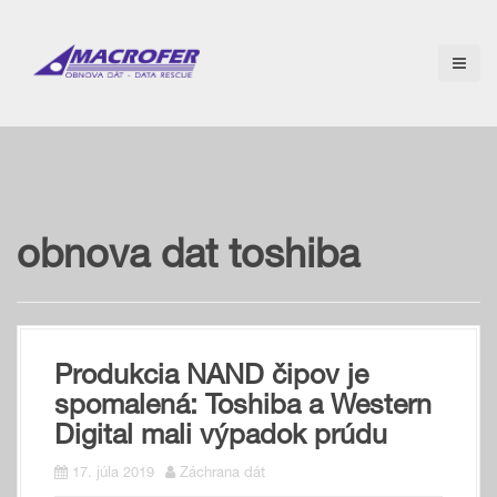
S
k
i
p
t
o
c
o
n
t
e
obnova dat toshiba
n
t
Produkcia NAND čipov je
spomalená: Toshiba a Western
Digital mali výpadok prúdu
17. júla 2019
Záchrana dát