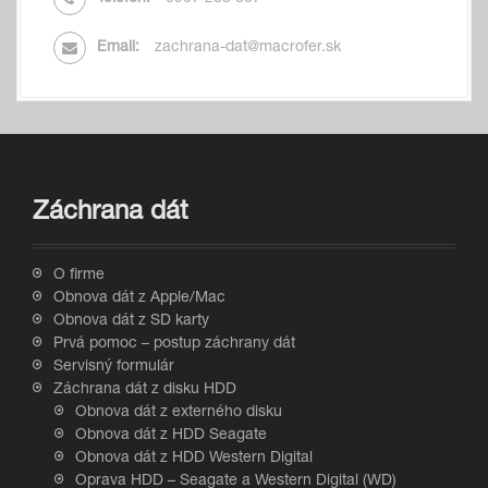
Email:
zachrana-dat@macrofer.sk
Záchrana dát
O firme
Obnova dát z Apple/Mac
Obnova dát z SD karty
Prvá pomoc – postup záchrany dát
Servisný formulár
Záchrana dát z disku HDD
Obnova dát z externého disku
Obnova dát z HDD Seagate
Obnova dát z HDD Western Digital
Oprava HDD – Seagate a Western Digital (WD)