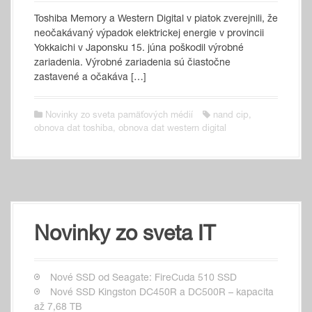
Toshiba Memory a Western Digital v piatok zverejnili, že
neočakávaný výpadok elektrickej energie v provincii
Yokkaichi v Japonsku 15. júna poškodil výrobné
zariadenia. Výrobné zariadenia sú čiastočne
zastavené a očakáva […]
Novinky zo sveta pamäťových médií
nand cip
,
obnova dat toshiba
,
obnova dat western digital
Novinky zo sveta IT
Nové SSD od Seagate: FireCuda 510 SSD
Nové SSD Kingston DC450R a DC500R – kapacita
až 7,68 TB