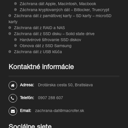
Záchrana dát Apple, Macintosh, Macbook
Záchrana kryptovaných dát – Bitlocker, Truecrypt
Záchrana dát z pamäťovej karty – SD karty – microSD
karty
Záchrana dát z RAID a NAS
Záchrana dát z SSD disku – Solid state drive
Hardvérové šifrovanie SSD diskov
Obnova dát z SSD Samsung
Záchrana dát z USB kľúča
Kontaktné informácie
Adresa:
Drotárska cesta 50, Bratislava
Telefón:
0907 288 607
Email:
zachrana-dat@macrofer.sk
Sociálne siete