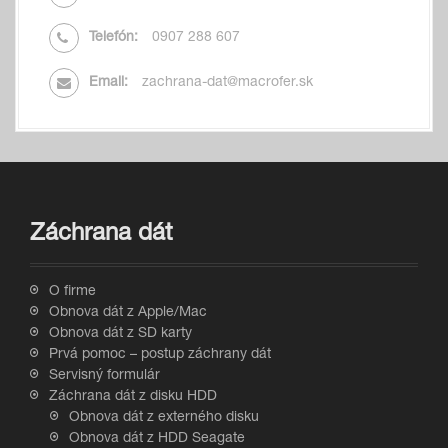
Telefón:
0907 288 607
Email:
zachrana-dat@macrofer.sk
Záchrana dát
O firme
Obnova dát z Apple/Mac
Obnova dát z SD karty
Prvá pomoc – postup záchrany dát
Servisný formulár
Záchrana dát z disku HDD
Obnova dát z externého disku
Obnova dát z HDD Seagate