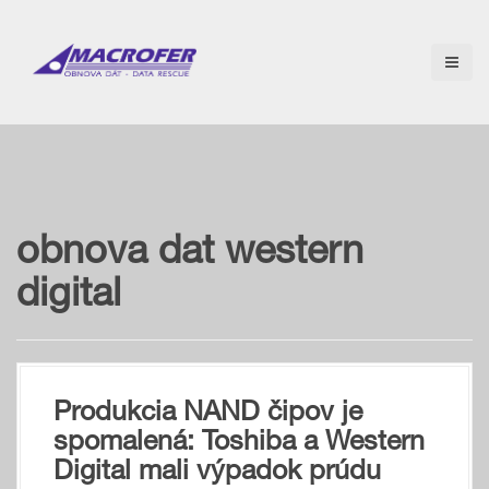
S
k
i
p
t
o
c
o
n
t
e
obnova dat western
n
t
digital
Produkcia NAND čipov je
spomalená: Toshiba a Western
Digital mali výpadok prúdu