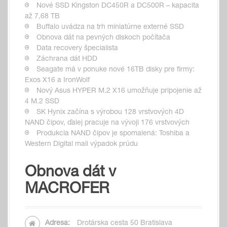
Nové SSD Kingston DC450R a DC500R – kapacita
až 7,68 TB
Buffalo uvádza na trh miniatúrne externé SSD
Obnova dát na pevných diskoch počítača
Data recovery špecialista
Záchrana dát HDD
Seagate má v ponuke nové 16TB disky pre firmy:
Exos X16 a IronWolf
Nový Asus HYPER M.2 X16 umožňuje pripojenie až
4 M.2 SSD
SK Hynix začína s výrobou 128 vrstvových 4D
NAND čipov, ďalej pracuje na vývoji 176 vrstvových
Produkcia NAND čipov je spomalená: Toshiba a
Western Digital mali výpadok prúdu
Obnova dát v
MACROFER
Adresa:
Drotárska cesta 50 Bratislava