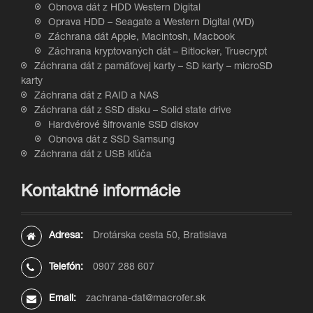
Obnova dát z HDD Western Digital
Oprava HDD – Seagate a Western Digital (WD)
Záchrana dát Apple, Macintosh, Macbook
Záchrana kryptovaných dát – Bitlocker, Truecrypt
Záchrana dát z pamäťovej karty – SD karty – microSD
karty
Záchrana dát z RAID a NAS
Záchrana dát z SSD disku – Solid state drive
Hardvérové šifrovanie SSD diskov
Obnova dát z SSD Samsung
Záchrana dát z USB kľúča
Kontaktné informácie
Adresa:
Drotárska cesta 50, Bratislava
Telefón:
0907 288 607
Email:
zachrana-dat@macrofer.sk