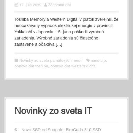
17. júla 2019
Záchrana dát
Toshiba Memory a Western Digital v piatok zverejnili, že
neočakávaný výpadok elektrickej energie v provincii
Yokkaichi v Japonsku 15. júna poškodil výrobné
zariadenia. Výrobné zariadenia sú čiastočne
zastavené a očakáva […]
Novinky zo sveta pamäťových médií
nand cip
,
obnova dat toshiba
,
obnova dat western digital
Novinky zo sveta IT
Nové SSD od Seagate: FireCuda 510 SSD