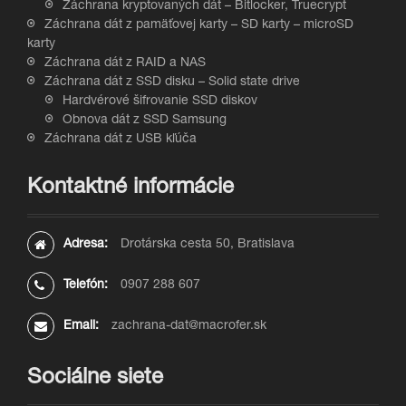
Záchrana kryptovaných dát – Bitlocker, Truecrypt
Záchrana dát z pamäťovej karty – SD karty – microSD
karty
Záchrana dát z RAID a NAS
Záchrana dát z SSD disku – Solid state drive
Hardvérové šifrovanie SSD diskov
Obnova dát z SSD Samsung
Záchrana dát z USB kľúča
Kontaktné informácie
Adresa:
Drotárska cesta 50, Bratislava
Telefón:
0907 288 607
Email:
zachrana-dat@macrofer.sk
Sociálne siete