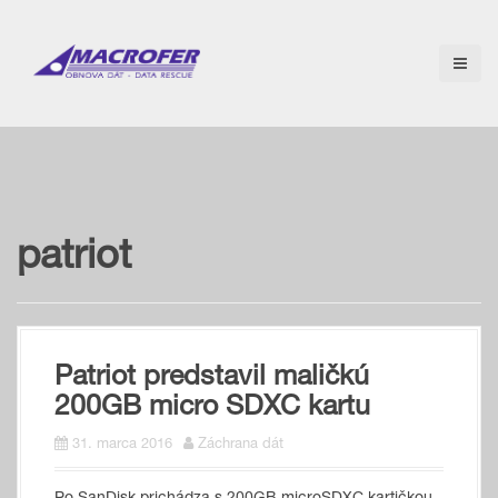
S
k
i
p
t
o
c
o
n
t
e
patriot
n
t
Patriot predstavil maličkú
200GB micro SDXC kartu
31. marca 2016
Záchrana dát