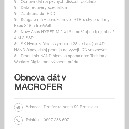
Obnova dát na pevných diskoch počítača
Data recovery špecialista
Záchrana dát HDD
Seagate má v ponuke nové 16TB disky pre firmy:
Exos X16 a IronWolf
Nový Asus HYPER M.2 X16 umožňuje pripojenie až
4 M.2 SSD
SK Hynix začína s výrobou 128 vrstvových 4D
NAND čipov, ďalej pracuje na vývoji 176 vrstvových
Produkcia NAND čipov je spomalená: Toshiba a
Western Digital mali výpadok prúdu
Obnova dát v
MACROFER
Adresa:
Drotárska cesta 50 Bratislava
Telefón:
0907 288 607