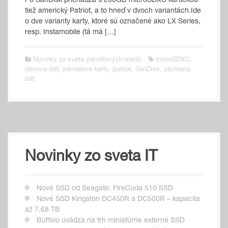
Po SanDisk prichádza s 200GB microSDXC kartičkou
tiež americký Patriot, a to hneď v dvoch variantách.Ide
o dve varianty karty, ktoré sú označené ako LX Series,
resp. Instamobile (tá má […]
Novinky zo sveta pamäťových médií
microSDXC
,
obnova dát
,
pamatove karty
,
patriot
,
SanDisk
,
záchrana
dát
Novinky zo sveta IT
Nové SSD od Seagate: FireCuda 510 SSD
Nové SSD Kingston DC450R a DC500R – kapacita
až 7,68 TB
Buffalo uvádza na trh miniatúrne externé SSD