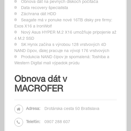
Obnova dát na pevných diskoch počítača
Data recovery špecialista
Záchrana dát HDD
Seagate má v ponuke nové 16TB disky pre firmy:
Exos X16 a IronWolf
Nový Asus HYPER M.2 X16 umožňuje pripojenie až
4 M.2 SSD
SK Hynix začína s výrobou 128 vrstvových 4D
NAND čipov, ďalej pracuje na vývoji 176 vrstvových
Produkcia NAND čipov je spomalená: Toshiba a
Western Digital mali výpadok prúdu
Obnova dát v
MACROFER
Adresa:
Drotárska cesta 50 Bratislava
Telefón:
0907 288 607