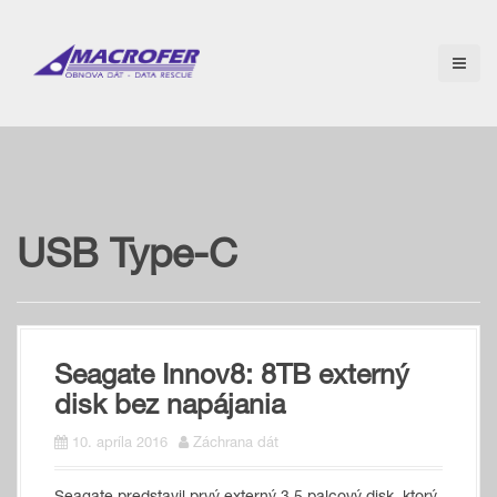
S
k
i
p
t
o
c
o
n
t
e
USB Type-C
n
t
Seagate Innov8: 8TB externý
disk bez napájania
10. apríla 2016
Záchrana dát