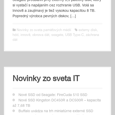
Seagate predstavil prvý externý 3,5 palcový disk, ktorý
si vystačí s napájaním cez rozhranie USB. Volá sa
Innov8 a zaujímavý je tiež vysokou kapacitou 8 TB.
Popredný výrobca pevných diskov, […]
Novinky zo sveta pamäťových médií
externy disk
,
hdd
,
innov8
,
obnova dát
,
seagate
,
USB Type-C
,
záchrana
dát
Novinky zo sveta IT
Nové SSD od Seagate: FireCuda 510 SSD
Nové SSD Kingston DC450R a DC500R – kapacita
až 7,68 TB
Buffalo uvádza na trh miniatúrne externé SSD