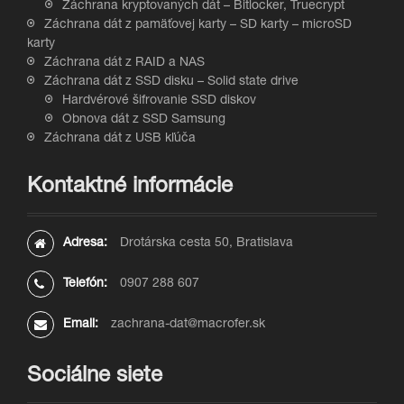
Záchrana kryptovaných dát – Bitlocker, Truecrypt
Záchrana dát z pamäťovej karty – SD karty – microSD
karty
Záchrana dát z RAID a NAS
Záchrana dát z SSD disku – Solid state drive
Hardvérové šifrovanie SSD diskov
Obnova dát z SSD Samsung
Záchrana dát z USB kľúča
Kontaktné informácie
Adresa:
Drotárska cesta 50, Bratislava
Telefón:
0907 288 607
Email:
zachrana-dat@macrofer.sk
Sociálne siete