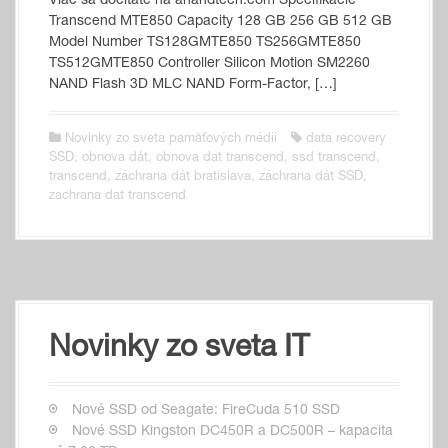
Viac sa dočítate na anandtech.com Špecifikácie
Transcend MTE850 Capacity 128 GB 256 GB 512 GB
Model Number TS128GMTE850 TS256GMTE850
TS512GMTE850 Controller Silicon Motion SM2260
NAND Flash 3D MLC NAND Form-Factor, […]
Novinky zo sveta pamäťových médií
data recovery
SSD
,
obnova dát
,
obnova dat transcend
,
ssd transcend
,
transcend
,
záchrana dát bratislava
,
záchrana dát SSD
,
zachrana dat transcend
Novinky zo sveta IT
Nové SSD od Seagate: FireCuda 510 SSD
Nové SSD Kingston DC450R a DC500R – kapacita