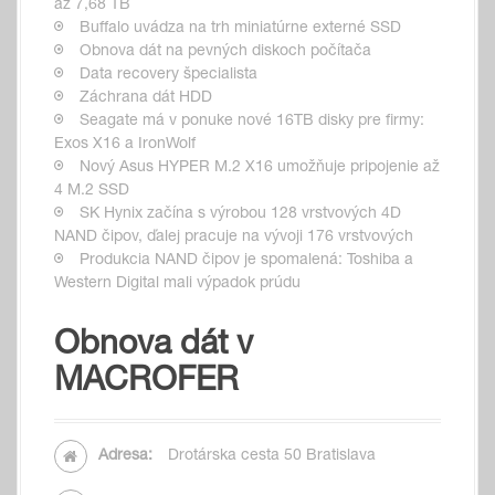
až 7,68 TB
Buffalo uvádza na trh miniatúrne externé SSD
Obnova dát na pevných diskoch počítača
Data recovery špecialista
Záchrana dát HDD
Seagate má v ponuke nové 16TB disky pre firmy:
Exos X16 a IronWolf
Nový Asus HYPER M.2 X16 umožňuje pripojenie až
4 M.2 SSD
SK Hynix začína s výrobou 128 vrstvových 4D
NAND čipov, ďalej pracuje na vývoji 176 vrstvových
Produkcia NAND čipov je spomalená: Toshiba a
Western Digital mali výpadok prúdu
Obnova dát v
MACROFER
Adresa:
Drotárska cesta 50 Bratislava