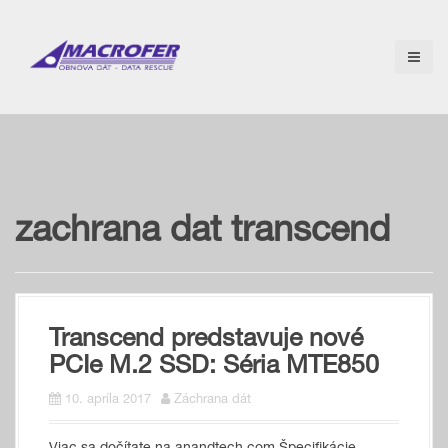
S
k
i
p
t
o
c
o
n
t
e
zachrana dat transcend
n
t
Transcend predstavuje nové
PCIe M.2 SSD: Séria MTE850
10. apríla 2017
Záchrana dát