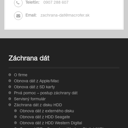
Telefón:
0907 288 607
Email:
zachrana-dat@macrofer.sk
Záchrana dát
O firme
Obnova dát z Apple/Mac
Obnova dát z SD karty
Prvá pomoc – postup záchrany dát
Servisný formulár
Záchrana dát z disku HDD
Obnova dát z externého disku
Obnova dát z HDD Seagate
Obnova dát z HDD Western Digital