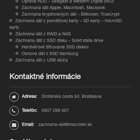
Oprava HDD – Seagate a Western Digital (WD)
Záchrana dát Apple, Macintosh, Macbook
Záchrana kryptovaných dát – Bitlocker, Truecrypt
Záchrana dát z pamäťovej karty – SD karty – microSD
karty
Záchrana dát z RAID a NAS
Záchrana dát z SSD disku – Solid state drive
Hardvérové šifrovanie SSD diskov
Obnova dát z SSD Samsung
Záchrana dát z USB kľúča
Kontaktné informácie
Adresa:
Drotárska cesta 50, Bratislava
Telefón:
0907 288 607
Email:
zachrana-dat@macrofer.sk