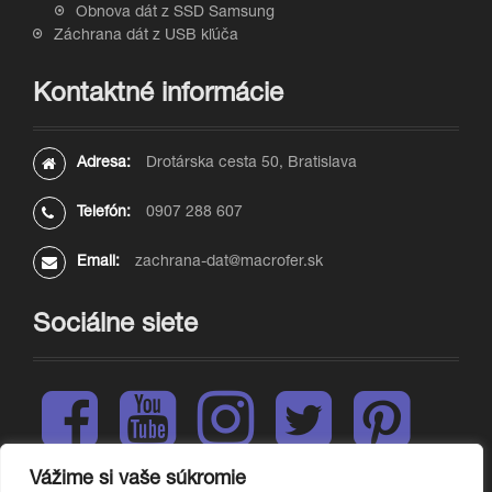
Obnova dát z SSD Samsung
Záchrana dát z USB kľúča
Kontaktné informácie
Adresa:
Drotárska cesta 50, Bratislava
Telefón:
0907 288 607
Email:
zachrana-dat@macrofer.sk
Sociálne siete
F
Y
I
T
P
a
o
n
w
i
c
u
s
i
n
e
t
t
t
t
Vážime si vaše súkromie
L
b
u
a
t
e