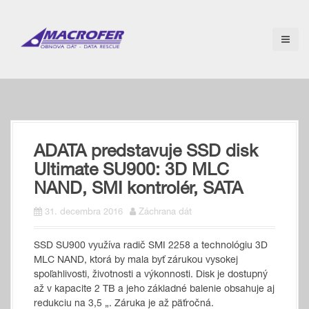
S
k
i
p
t
o
c
o
n
t
ADATA predstavuje SSD disk
e
n
Ultimate SU900: 3D MLC
t
NAND, SMI kontrolér, SATA
31. decembra 2016
Záchrana dát
SSD SU900 využíva radič SMI 2258 a technológiu 3D
MLC NAND, ktorá by mala byť zárukou vysokej
spoľahlivosti, životnosti a výkonnosti. Disk je dostupný
až v kapacite 2 TB a jeho základné balenie obsahuje aj
redukciu na 3,5 „. Záruka je až päťročná.