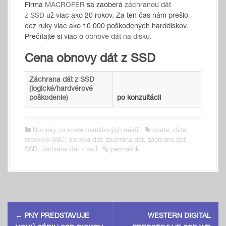
Firma
MACROFER
sa zaoberá
záchranou dát
z SSD
už viac ako 20 rokov. Za ten čas nám prešlo
cez ruky viac ako 10 000 poškodených harddiskov.
Prečítajte si viac o
obnove dát na disku.
Cena obnovy dát z SSD
Záchrana dát z SSD
(logické/hardvérové
poškodenie)
po konzultácii
Novinky zo sveta pamäťových médií
adata
,
data
recovery SSD
,
obnova dát
,
záchrana dát
,
záchrana dát
SSD
,
záchrana dát z ssd
permalink
P
←
PNY PREDSTAVUJE
WESTERN DIGITAL