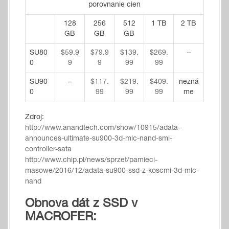
porovnanie cien
128
256
512
1 TB
2 TB
GB
GB
GB
SU80
$59.9
$79.9
$139.
$269.
–
0
9
9
99
99
SU90
–
$117.
$219.
$409.
nezná
0
99
99
99
me
Zdroj:
http://www.anandtech.com/show/10915/adata-
announces-ultimate-su900-3d-mlc-nand-smi-
controller-sata
http://www.chip.pl/news/sprzet/pamieci-
masowe/2016/12/adata-su900-ssd-z-koscmi-3d-mlc-
nand
Obnova dát z SSD v
MACROFER: