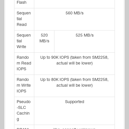
Flash
Sequen
560 MB/s
tial
Read
Sequen
520
525 MB/s
tial
MB/s
Write
Rando
Up to 90K IOPS (taken from SM2258,
m Read
actual will be lower)
IOPS
Rando
Up to 80K IOPS (taken from SM2258,
m Write
actual will be lower)
IOPS
Pseudo
Supported
-SLC
Cachin
g