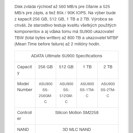
Disk zvláda rýchlosť až 560 MB/s pre čítanie a 525
MB/s pre zápis, a tiež 85k / 90K IOPS. Na výber bude
z kapacít 256 GB, 512 GB, 1 TB a 2 TB. Výrobca sa
chváli, že starostlivo testuje kvalitu všetkých použitých
komponentov a aj vďaka tomu má SU900 ukazovateľ
TBW (total bytes written) až 800 TB a ukazovateľ MTBF
(Mean Time before failure) až 2 milióny hodín.
ADATA Ultimate SU900 Specifications
Capacit
256 GB
512 GB
1 TB
2 TB
y
Model
ASU900
ASU900
ASU900
ASU900
Number
SS-
SS-
SS-1TM-
SS-2TM-
256GM-
512GM-
C
C
C
C
Controll
Silicon Motion SM2258
er
NAND
3D MLC NAND