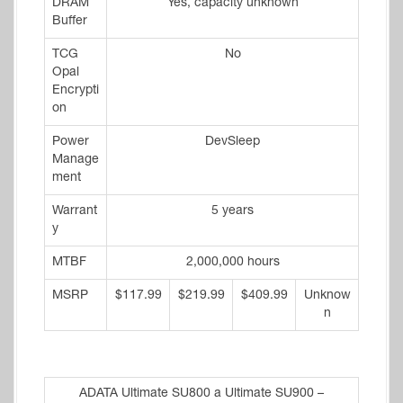
DRAM
Yes, capacity unknown
Buffer
TCG
No
Opal
Encrypti
on
Power
DevSleep
Manage
ment
Warrant
5 years
y
MTBF
2,000,000 hours
MSRP
$117.99
$219.99
$409.99
Unknow
n
ADATA Ultimate SU800 a Ultimate SU900 –