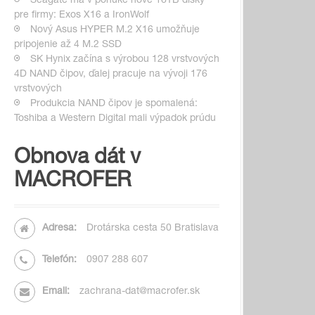
Seagate má v ponuke nové 16TB disky
pre firmy: Exos X16 a IronWolf
Nový Asus HYPER M.2 X16 umožňuje
pripojenie až 4 M.2 SSD
SK Hynix začína s výrobou 128 vrstvových
4D NAND čipov, ďalej pracuje na vývoji 176
vrstvových
Produkcia NAND čipov je spomalená:
Toshiba a Western Digital mali výpadok prúdu
Obnova dát v
MACROFER
Adresa:
Drotárska cesta 50 Bratislava
Telefón:
0907 288 607
Email:
zachrana-dat@macrofer.sk