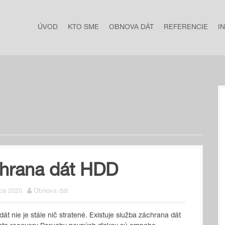
ÚVOD
KTO SME
OBNOVA DÁT
REFERENCIE
I
hrana dát HDD
ca 2020
Obnova dát
dát nie je stále nič stratené. Existuje služba záchrana dát