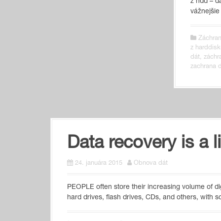
z hdd – d
vážnejšie
Záchran
z harddisk
dát
,
záchr
zachrana d
Data recovery is a l
24. januára 2015
Obnova dát
PEOPLE often store their increasing volume of digi
hard drives, flash drives, CDs, and others, with 