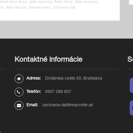
ernal hard drive
,
data recovery flash drive
,
data recovery
ve
,
data rescue
,
datarecovery
,
záchrana dát
Kontaktné informácie
S
Adresa:
Drotárska cesta 50, Bratislava
Telefón:
0907 288 607
Email:
zachrana-dat@macrofer.sk