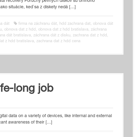
ata recovery Poruchy pevných diskov sú omnoho
 ako situácie, keď sa z diskety nedá […]
a dát
firma na záchranu dát
,
hdd zachrana dat
,
obnova dát
u
,
obnova dat z hdd
,
obnova dat z hdd bratislava
,
záchrana
ana dát bratislava
,
záchrana dát z disku
,
zachrana dat z hdd
,
at z hdd bratislava
,
zachrana dat z hdd cena
ife-long job
tal data on a variety of devices, like internal and external
scant awareness of their […]