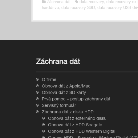
Záchrana dát
data recovery
,
data recovery ext
harddrive
,
data recovery SSD
,
data recovery USB dri
Záchrana dát
O firme
Obnova dát z Apple/Mac
Obnova dát z SD karty
Prvá pomoc – postup záchrany dát
Servisný formulár
Záchrana dát z disku HDD
Obnova dát z externého disku
Obnova dát z HDD Seagate
Obnova dát z HDD Western Digital