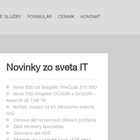
NÉ SLUŽBY
FORMULÁR
CENNÍK
KONTAKT
Novinky zo sveta IT
Nové SSD od Seagate: FireCuda 510 SSD
Nové SSD Kingston DC450R a DC500R –
kapacita až 7,68 TB
Buffalo uvádza na trh miniatúrne externé
SSD
Obnova dát na pevných diskoch počítača
Data recovery špecialista
Záchrana dát HDD