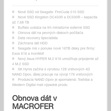
Nové SSD od Seagate: FireCuda 510 SSD
Nové SSD Kingston DC450R a DC500R – kapacita
až 7,68 TB
Buffalo uvádza na trh miniatúrne externé SSD
Obnova dát na pevných diskoch počítača
Data recovery špecialista
Záchrana dát HDD
Seagate má v ponuke nové 16TB disky pre firmy:
Exos X16 a IronWolf
Nový Asus HYPER M.2 X16 umožňuje pripojenie až
4 M.2 SSD
SK Hynix začína s výrobou 128 vrstvových 4D
NAND čipov, ďalej pracuje na vývoji 176 vrstvových
Produkcia NAND čipov je spomalená: Toshiba a
Western Digital mali výpadok prúdu
Obnova dát v
MACROFER