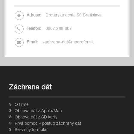
Adresa:
Drotárska cesta 50 Bratislava
Telefón:
0907 288 607
Email:
zachrana-dat@macrofer.sk
Záchrana dát
O firme
Obnova dát z Apple/Mac
Obnova dát z SD karty
Prvá pomoc – postup záchrany dát
Servisný formulár