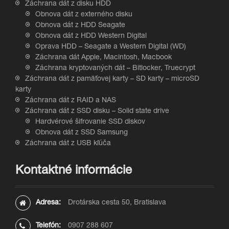
Záchrana dát z disku HDD
Obnova dát z externého disku
Obnova dát z HDD Seagate
Obnova dát z HDD Western Digital
Oprava HDD – Seagate a Western Digital (WD)
Záchrana dát Apple, Macintosh, Macbook
Záchrana kryptovaných dát – Bitlocker, Truecrypt
Záchrana dát z pamäťovej karty – SD karty – microSD
karty
Záchrana dát z RAID a NAS
Záchrana dát z SSD disku – Solid state drive
Hardvérové šifrovanie SSD diskov
Obnova dát z SSD Samsung
Záchrana dát z USB kľúča
Kontaktné informácie
Adresa:
Drotárska cesta 50, Bratislava
Telefón:
0907 288 607