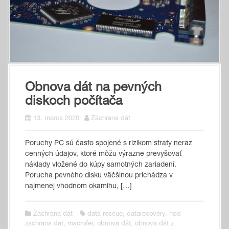
Obnova dát na pevných
diskoch počítača
13. marca 2020
Záchrana dát
Poruchy PC sú často spojené s rizikom straty neraz
cenných údajov, ktoré môžu výrazne prevyšovať
náklady vložené do kúpy samotných zariadení.
Porucha pevného disku väčšinou prichádza v
najmenej vhodnom okamihu, […]
Záchrana dát
data rescue
,
datarecovery
,
hdd
zachrana dat
,
macrofer
,
obnova dát
,
obnova dát z