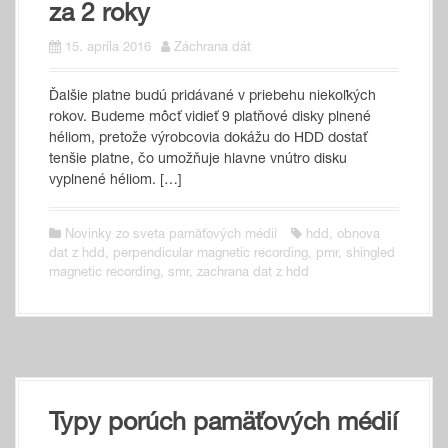
za 2 roky
15. apríla 2016
Záchrana dát
Ďalšie platne budú pridávané v priebehu niekoľkých
rokov. Budeme môcť vidieť 9 platňové disky plnené
héliom, pretože výrobcovia dokážu do HDD dostať
tenšie platne, čo umožňuje hlavne vnútro disku
vyplnené héliom. […]
Novinky zo sveta pamäťových médií
hdd
,
obnova
dat z hdd
,
perpendicular magnetic recording
,
pmr
,
shingled
magnetic recording
,
smr
,
zachrana dat z hdd
Typy porúch pamäťových médií