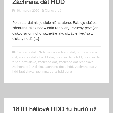
Záchrana dát HDD
10. marca 2020
Obnova dát
Po strate dát nie je stále nič stratené. Existuje služba
záchrana dát z hdd – data recovery Poruchy pevných
diskov sú omnoho vážnejšie ako situácie, keď sa z
diskety nedá […]
Záchrana dát
firma na záchranu dát
,
hdd zachrana
dat
,
obnova dát z harddisku
,
obnova dat z hdd
,
obnova dat
z hdd bratislava
,
záchrana dát
,
záchrana dát bratislava
,
záchrana dát z disku
,
zachrana dat z hdd
,
zachrana dat z
hdd bratislava
,
zachrana dat z hdd cena
18TB héliové HDD tu budú už