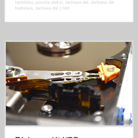
harddisku
,
porucha diskov
,
záchrana dát
,
záchrana dát
bratislava
,
zachrana dat z hdd