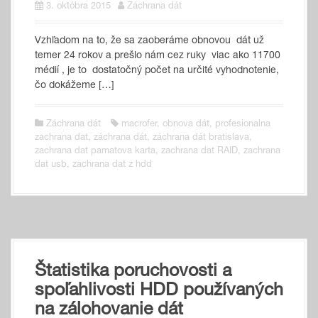
3. októbra 2015
Záchrana dát
Vzhľadom na to, že sa zaoberáme obnovou dát už
temer 24 rokov a prešlo nám cez ruky viac ako 11700
médií , je to dostatočný počet na určité vyhodnotenie,
čo dokážeme […]
Záchrana dát
macrofer
,
obnova dát
,
profesionalna
zachrana dat
,
záchrana dát
,
záchrana dát bratislava
,
zachrana dat pamatova karta
,
zachrana dat RAID
,
zachrana
dat usb
,
zachrana dat z hdd
Štatistika poruchovosti a
spoľahlivosti HDD používaných
na zálohovanie dát