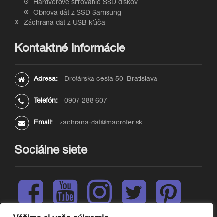
Hardvérové šifrovanie SSD diskov
Obnova dát z SSD Samsung
Záchrana dát z USB kľúča
Kontaktné informácie
Adresa:
Drotárska cesta 50, Bratislava
Telefón:
0907 288 607
Email:
zachrana-dat@macrofer.sk
Sociálne siete
F
Y
I
T
P
a
o
n
w
i
c
u
s
i
n
e
t
t
t
t