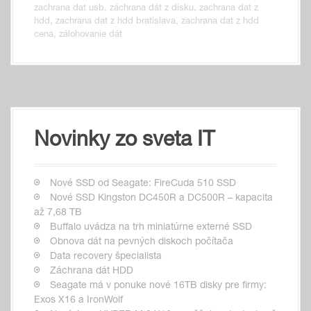
zachrana dat usb
,
záchrana dát z disku
,
zachrana dat z
hdd
,
zachrana dat z hdd bratislava
,
zachrana dat z hdd
cena
,
zálohovanie dát
Novinky zo sveta IT
Nové SSD od Seagate: FireCuda 510 SSD
Nové SSD Kingston DC450R a DC500R – kapacita
až 7,68 TB
Buffalo uvádza na trh miniatúrne externé SSD
Obnova dát na pevných diskoch počítača
Data recovery špecialista
Záchrana dát HDD
Seagate má v ponuke nové 16TB disky pre firmy:
Exos X16 a IronWolf