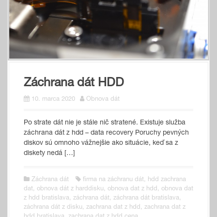
Záchrana dát HDD
10. marca 2020
Obnova dát
Po strate dát nie je stále nič stratené. Existuje služba
záchrana dát z hdd – data recovery Poruchy pevných
diskov sú omnoho vážnejšie ako situácie, keď sa z
diskety nedá […]
Záchrana dát
firma na záchranu dát
,
hdd zachrana
dat
,
obnova dát z harddisku
,
obnova dat z hdd
,
obnova dat
z hdd bratislava
,
záchrana dát
,
záchrana dát bratislava
,
záchrana dát z disku
,
zachrana dat z hdd
,
zachrana dat z
hdd bratislava
,
zachrana dat z hdd cena