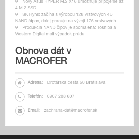
Nový Asus HYPER M.2 X16 umožňuje pripojenie až
4 M.2 SSD
SK Hynix začína s výrobou 128 vrstvových 4D
NAND čipov, ďalej pracuje na vývoji 176 vrstvových
Produkcia NAND čipov je spomalená: Toshiba a
Western Digital mali výpadok prúdu
Obnova dát v
MACROFER
Adresa:
Drotárska cesta 50 Bratislava
Telefón:
0907 288 607
Email:
zachrana-dat@macrofer.sk