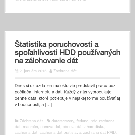
Štatistika poruchovosti a
spoľahlivosti HDD používaných
na zálohovanie dát
2. januára 2015
Záchrana dát
Dnes si už az­da len má­lok­to vie pred­sta­viť prá­cu bez
po­čí­ta­ča, inter­ne­tu a dát. Kaž­dý z nás vy­pro­du­ku­je
den­ne dá­ta, kto­ré pot­re­bu­je v ne­ja­kej for­me pou­ží­vať aj
v bu­dúc­nos­ti, a […]
Záchrana dát
datarecovery
,
ferianc
,
hdd zachrana
dat
,
macrofer
,
obnova dát
,
obnova dát z harddisku
,
záchrana dát
,
záchrana dát bratislava
,
zachrana dat RAID
,