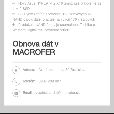
o
Nový Asus HYPER M.2 X16 umožňuje pripojenie až
4 M.2 SSD
n
SK Hynix začína s výrobou 128 vrstvových 4D
NAND čipov, ďalej pracuje na vývoji 176 vrstvových
Produkcia NAND čipov je spomalená: Toshiba a
Western Digital mali výpadok prúdu
Obnova dát v
MACROFER
Adresa:
Drotárska cesta 50 Bratislava
Telefón:
0907 288 607
Email:
zachrana-dat@macrofer.sk