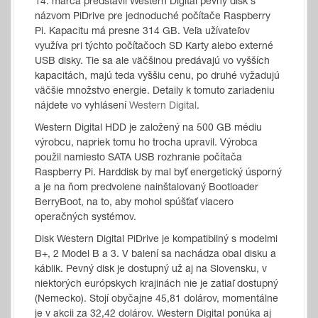
14. marca predstavil Western Digital pevný disk s
názvom PiDrive pre jednoduché počítače Raspberry
Pi. Kapacitu má presne 314 GB. Veľa užívateľov
využíva pri týchto počítačoch SD Karty alebo externé
USB disky. Tie sa ale väčšinou predávajú vo vyšších
kapacitách, majú teda vyššiu cenu, po druhé vyžadujú
väčšie množstvo energie. Detaily k tomuto zariadeniu
nájdete vo vyhlásení
Western Digital
.
Western Digital HDD je založený na 500 GB médiu
výrobcu, napriek tomu ho trocha upravil. Výrobca
použil namiesto SATA USB rozhranie počítača
Raspberry Pi. Harddisk by mal byť energetický úsporný
a je na ňom predvolene nainštalovaný Bootloader
BerryBoot, na to, aby mohol spúšťať viacero
operačných systémov.
Disk Western Digital PiDrive je kompatibilný s modelmi
B+, 2 Model B a 3. V balení sa nachádza obal disku a
káblik. Pevný disk je dostupný už aj na Slovensku, v
niektorých európskych krajinách nie je zatiaľ dostupný
(Nemecko). Stojí obyčajne 45,81 dolárov, momentálne
je v akcii za 32,42 dolárov. Western Digital ponúka aj