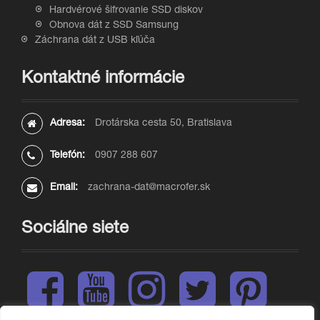
Hardvérové šifrovanie SSD diskov
Obnova dát z SSD Samsung
Záchrana dát z USB kľúča
Kontaktné informácie
Adresa:
Drotárska cesta 50, Bratislava
Telefón:
0907 288 607
Email:
zachrana-dat@macrofer.sk
Sociálne siete
F
Y
I
T
P
a
o
n
w
i
c
u
s
i
n