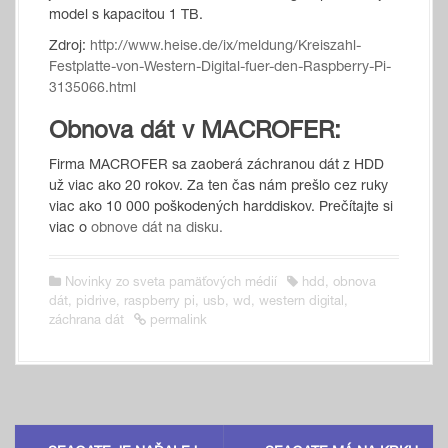
model s kapacitou 1 TB.
Zdroj:
http://www.heise.de/ix/meldung/Kreiszahl-
Festplatte-von-Western-Digital-fuer-den-Raspberry-Pi-
3135066.html
Obnova dát v MACROFER:
Firma MACROFER sa zaoberá záchranou dát z HDD
už viac ako 20 rokov. Za ten čas nám prešlo cez ruky
viac ako 10 000 poškodených harddiskov. Prečítajte si
viac o
obnove dát na disku.
Novinky zo sveta pamäťových médií
hdd
,
obnova
dát
,
pidrive
,
raspberry pi
,
usb
,
wd
,
western digital
,
záchrana dát
permalink
P