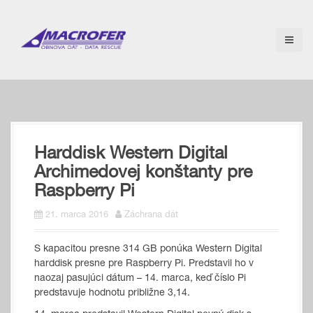
S
k
i
p
t
o
c
o
n
t
Harddisk Western Digital
e
n
Archimedovej konštanty pre
t
Raspberry Pi
21. marca 2016
Záchrana dát
S kapacitou presne 314 GB ponúka Western Digital
harddisk presne pre Raspberry Pi. Predstavil ho v
naozaj pasujúci dátum – 14. marca, keď číslo Pi
predstavuje hodnotu približne 3,14.