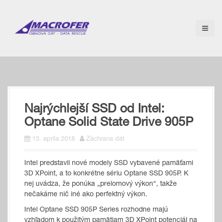
S
k
i
p
t
o
c
o
n
t
Najrýchlejší SSD od Intel:
e
n
Optane Solid State Drive 905P
t
13. apríla 2018
Záchrana dát
Intel predstavil nové modely SSD vybavené pamäťami
3D XPoint, a to konkrétne sériu Optane SSD 905P. K
nej uvádza, že ponúka „prelomový výkon“, takže
nečakáme nič iné ako perfektný výkon.
Intel Optane SSD 905P Series rozhodne majú
vzhľadom k použitým pamätiam 3D XPoint potenciál na