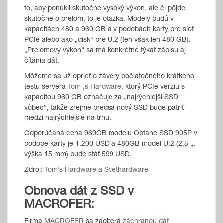
to, aby ponúkli skutočne vysoký výkon, ale či pôjde
skutočne o prelom, to je otázka. Modely budú v
kapacitách 480 a 960 GB a v podobách karty pre slot
PCIe alebo ako „disk“ pre U.2 (ten však len 480 GB).
„Prelomový výkon“ sa má konkrétne týkať zápisu aj
čítania dát.
Môžeme sa už oprieť o závery počiatočného krátkeho
testu servera
Tom ‚s Hardware
, ktorý PCIe verziu s
kapacitou 960 GB označuje za „najrýchlejší SSD
vôbec“, takže zrejme predsa nový SSD bude patriť
medzi najrýchlejšie na trhu.
Odporúčaná cena 960GB modelu Optane SSD 905P v
podobe karty je 1.200 USD a 480GB model U.2 (2,5 „,
výška 15 mm) bude stáť 599 USD.
Zdroj:
Tom’s Hardware
a
Svethardware
Obnova dát z SSD v
MACROFER:
Firma
MACROFER
sa zaoberá
záchranou dát