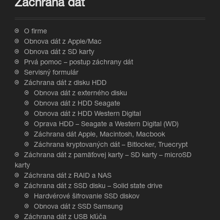
Záchrana dát
O firme
Obnova dát z Apple/Mac
Obnova dát z SD karty
Prvá pomoc – postup záchrany dát
Servisný formulár
Záchrana dát z disku HDD
Obnova dát z externého disku
Obnova dát z HDD Seagate
Obnova dát z HDD Western Digital
Oprava HDD – Seagate a Western Digital (WD)
Záchrana dát Apple, Macintosh, Macbook
Záchrana kryptovaných dát – Bitlocker, Truecrypt
Záchrana dát z pamäťovej karty – SD karty – microSD
karty
Záchrana dát z RAID a NAS
Záchrana dát z SSD disku – Solid state drive
Hardvérové šifrovanie SSD diskov
Obnova dát z SSD Samsung
Záchrana dát z USB kľúča