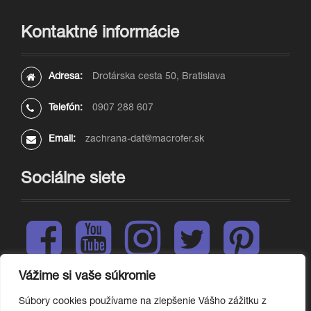
Kontaktné informácie
Adresa:
Drotárska cesta 50, Bratislava
Telefón:
0907 288 607
Email:
zachrana-dat@macrofer.sk
Sociálne siete
F
Y
I
T
P
a
o
n
w
i
c
u
s
i
n
e
t
t
t
t
Vážime si vaše súkromie
L
b
u
a
t
e
i
o
b
g
e
r
Súbory cookies používame na zlepšenie Vášho zážitku z
n