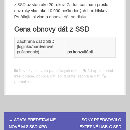
z SSD
už viac ako 20 rokov. Za ten čas nám prešlo
cez ruky viac ako 10 000 poškodených harddiskov.
Prečítajte si viac o
obnove dát na disku.
Cena obnovy dát z SSD
Záchrana dát z SSD
(logické/hardvérové
poškodenie)
po konzultácii
Novinky zo sveta pamäťových médií
3d xpoint
,
intel
,
intel optane
,
obnova dát
,
solid state
,
záchrana dát
permalink
P
←
ADATA PREDSTAVUJE
SONY PREDSTAVILO
o
NOVÉ M.2 SSD XPG
EXTERNÉ USB-C SSD