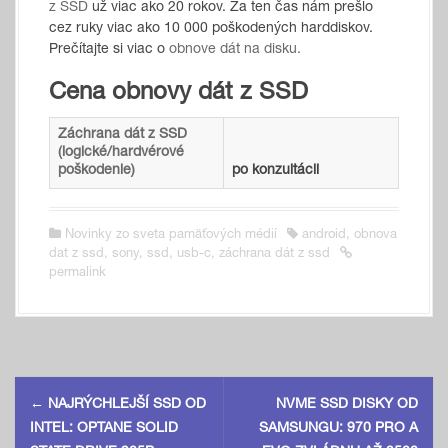
z SSD
už viac ako 20 rokov. Za ten čas nám prešlo
cez ruky viac ako 10 000 poškodených harddiskov.
Prečítajte si viac o
obnove dát na disku.
Cena obnovy dát z SSD
Záchrana dát z SSD
(logické/hardvérové
poškodenie)
po konzultácii
Novinky zo sveta pamäťových médií
android
,
obnova
dat z ssd
,
sony
,
ssd
,
usb-c
,
záchrana dát z ssd
permalink
P
←
NAJRÝCHLEJŠÍ SSD OD
NVME SSD DISKY OD
o
INTEL: OPTANE SOLID
SAMSUNGU: 970 PRO A