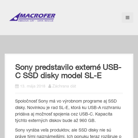
S
k
i
p
t
o
c
o
n
t
Sony predstavilo externé USB-
e
n
C SSD disky model SL-E
t
13. mája 2018
Záchrana dát
Spoločnosť Sony má vo výrobnom programe aj SSD
disky. Novinkou je rad SL-E, ktorá ku USB-A rozhraniu
pridáva aj možnosť spojenia cez USB-C. Kapacita
týchto externých diskov bude až 960 GB.
Sony vyrába veľa produktov, ale SSD disky nie sú
práve tými najznámejšími. Ich ponuku teraz rozširuje o