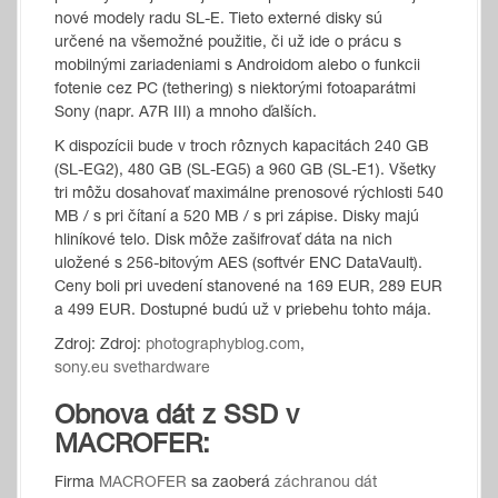
nové modely radu SL-E. Tieto externé disky sú
určené na všemožné použitie, či už ide o prácu s
mobilnými zariadeniami s Androidom alebo o funkcii
fotenie cez PC (tethering) s niektorými fotoaparátmi
Sony (napr. A7R III) a mnoho ďalších.
K dispozícii bude v troch rôznych kapacitách 240 GB
(SL-EG2), 480 GB (SL-EG5) a 960 GB (SL-E1). Všetky
tri môžu dosahovať maximálne prenosové rýchlosti 540
MB / s pri čítaní a 520 MB / s pri zápise. Disky majú
hliníkové telo. Disk môže zašifrovať dáta na nich
uložené s 256-bitovým AES (softvér ENC DataVault).
Ceny boli pri uvedení stanovené na 169 EUR, 289 EUR
a 499 EUR. Dostupné budú už v priebehu tohto mája.
Zdroj: Zdroj:
photographyblog.com
,
sony.eu
svethardware
Obnova dát z SSD v
MACROFER:
Firma
MACROFER
sa zaoberá
záchranou dát