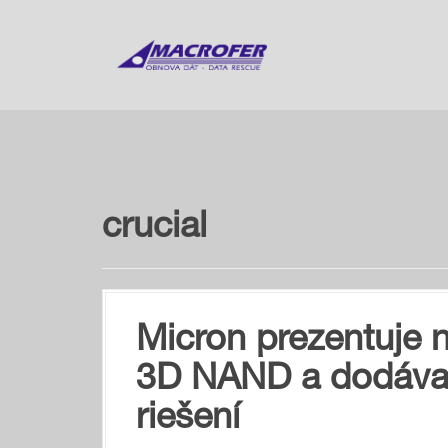
S
k
i
p
t
o
c
o
n
t
crucial
e
n
t
Micron prezentuje 
3D NAND a dodáva
riešení