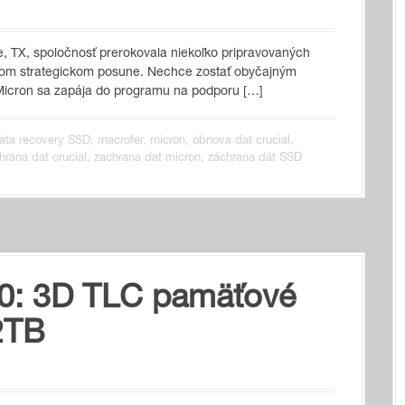
ne, TX, spoločnosť prerokovala niekoľko pripravovaných
úcom strategickom posune. Nechce zostať obyčajným
icron sa zapája do programu na podporu […]
ata recovery SSD
,
macrofer
,
micron
,
obnova dat crucial
,
hrana dat crucial
,
zachrana dat micron
,
záchrana dát SSD
0: 3D TLC pamäťové
 2TB