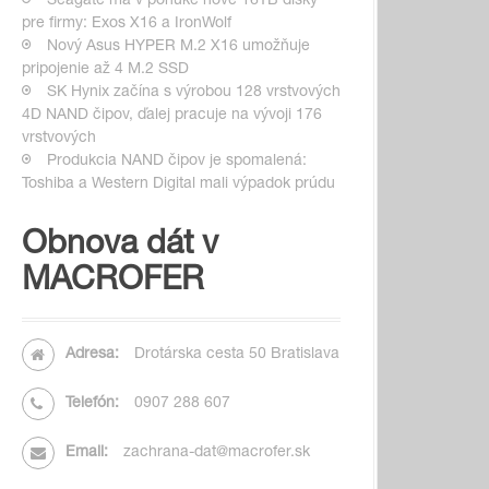
Seagate má v ponuke nové 16TB disky
pre firmy: Exos X16 a IronWolf
Nový Asus HYPER M.2 X16 umožňuje
pripojenie až 4 M.2 SSD
SK Hynix začína s výrobou 128 vrstvových
4D NAND čipov, ďalej pracuje na vývoji 176
vrstvových
Produkcia NAND čipov je spomalená:
Toshiba a Western Digital mali výpadok prúdu
Obnova dát v
MACROFER
Adresa:
Drotárska cesta 50 Bratislava
Telefón:
0907 288 607
Email:
zachrana-dat@macrofer.sk