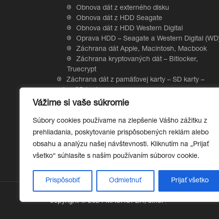
Obnova dát z externého disku
Obnova dát z HDD Seagate
Obnova dát z HDD Western Digital
Oprava HDD – Seagate a Western Digital (WD
Záchrana dát Apple, Macintosh, Macbook
Záchrana kryptovaných dát – Bitlocker,
Truecrypt
Záchrana dát z pamäťovej karty – SD karty –
microSD karty
Záchrana dát z RAID a NAS
Vážime si vaše súkromie
Záchrana dát z SSD disku – Solid state drive
Súbory cookies používame na zlepšenie Vášho zážitku z
Hardvérové šifrovanie SSD diskov
Obnova dát z SSD Samsung
prehliadania, poskytovanie prispôsobených reklám alebo
Záchrana dát z USB kľúča
obsahu a analýzu našej návštevnosti. Kliknutím na „Prijať
všetko“ súhlasíte s naším používaním súborov cookie.
Prispôsobiť
Odmietnuť
Prijať všetko
copyright © 2024 MACROFER, s.r.o.
|