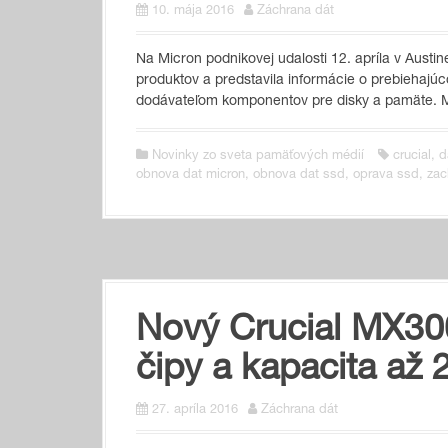
10. mája 2016
Záchrana dát
Na Micron podnikovej udalosti 12. apríla v Austi
produktov a predstavila informácie o prebiehaj
dodávateľom komponentov pre disky a pamäte. M
Novinky zo sveta pamäťových médií
crucial
,
d
obnova dat micron
,
obnova dat ssd
,
oprava ssd
,
zac
Nový Crucial MX30
čipy a kapacita až
27. apríla 2016
Záchrana dát