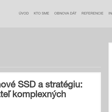
ÚVOD
KTO SME
OBNOVA DÁT
REFERENCIE
I
nové SSD a stratégiu:
teľ komplexných