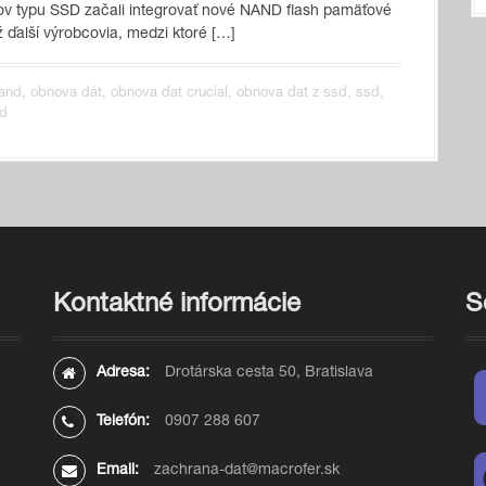
kov typu SSD začali integrovať nové NAND flash pamäťové
ž ďalší výrobcovia, medzi ktoré […]
and
,
obnova dát
,
obnova dat crucial
,
obnova dat z ssd
,
ssd
,
sd
Kontaktné informácie
S
Adresa:
Drotárska cesta 50, Bratislava
Telefón:
0907 288 607
Email:
zachrana-dat@macrofer.sk