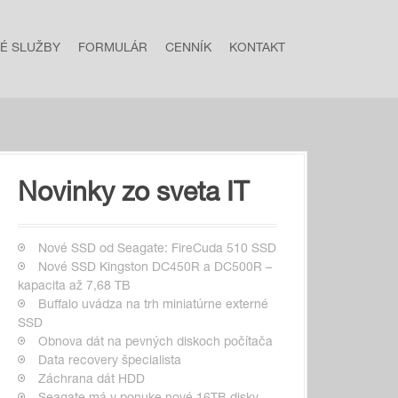
NÉ SLUŽBY
FORMULÁR
CENNÍK
KONTAKT
Novinky zo sveta IT
Nové SSD od Seagate: FireCuda 510 SSD
Nové SSD Kingston DC450R a DC500R –
kapacita až 7,68 TB
Buffalo uvádza na trh miniatúrne externé
SSD
Obnova dát na pevných diskoch počítača
Data recovery špecialista
Záchrana dát HDD