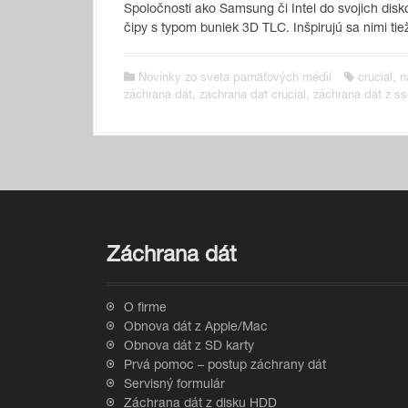
Spoločnosti ako Samsung či Intel do svojich dis
čipy s typom buniek 3D TLC. Inšpirujú sa nimi tie
Novinky zo sveta pamäťových médií
crucial
,
n
záchrana dát
,
zachrana dat crucial
,
záchrana dát z s
Záchrana dát
O firme
Obnova dát z Apple/Mac
Obnova dát z SD karty
Prvá pomoc – postup záchrany dát
Servisný formulár
Záchrana dát z disku HDD