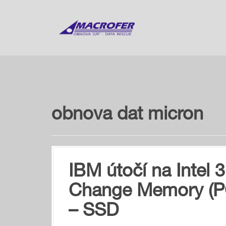
S
k
i
p
t
o
c
o
n
t
obnova dat micron
e
n
t
IBM útočí na Intel
Change Memory (
– SSD