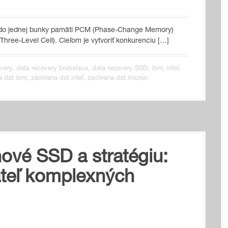
o do jednej bunky pamäti PCM (Phase-Change Memory)
C (Three-Level Cell). Cieľom je vytvoriť konkurenciu […]
very
,
data recovery bratislava
,
data recovery SSD
,
ibm
,
intel
,
a dat ibm
,
zachrana dat intel
,
zachrana dat micron
nové SSD a stratégiu:
teľ komplexných