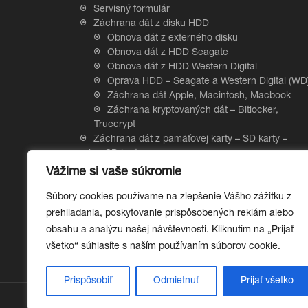
Servisný formulár
Záchrana dát z disku HDD
Obnova dát z externého disku
Obnova dát z HDD Seagate
Obnova dát z HDD Western Digital
Oprava HDD – Seagate a Western Digital (WD
Záchrana dát Apple, Macintosh, Macbook
Záchrana kryptovaných dát – Bitlocker,
Truecrypt
Záchrana dát z pamäťovej karty – SD karty –
microSD karty
Záchrana dát z RAID a NAS
Vážime si vaše súkromie
Záchrana dát z SSD disku – Solid state drive
Súbory cookies používame na zlepšenie Vášho zážitku z
Hardvérové šifrovanie SSD diskov
Obnova dát z SSD Samsung
prehliadania, poskytovanie prispôsobených reklám alebo
Záchrana dát z USB kľúča
obsahu a analýzu našej návštevnosti. Kliknutím na „Prijať
všetko“ súhlasíte s naším používaním súborov cookie.
Prispôsobiť
Odmietnuť
Prijať všetko