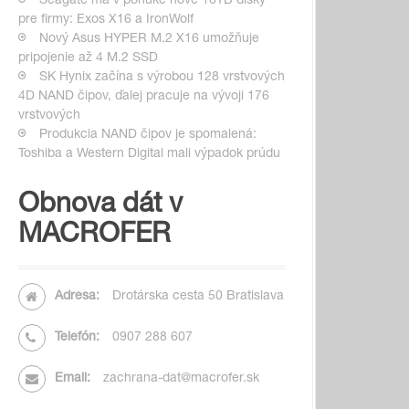
Seagate má v ponuke nové 16TB disky
pre firmy: Exos X16 a IronWolf
Nový Asus HYPER M.2 X16 umožňuje
pripojenie až 4 M.2 SSD
SK Hynix začína s výrobou 128 vrstvových
4D NAND čipov, ďalej pracuje na vývoji 176
vrstvových
Produkcia NAND čipov je spomalená:
Toshiba a Western Digital mali výpadok prúdu
Obnova dát v
MACROFER
Adresa:
Drotárska cesta 50 Bratislava
Telefón:
0907 288 607
Email:
zachrana-dat@macrofer.sk