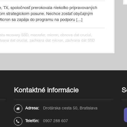
ne, TX, spoločnosť prerokovala niekoľko pripravovaných
úcom strategickom posune. Nechce zostať obyčajným
icron sa zapája do programu na podporu […]
ata recovery SSD
,
macrofer
,
micron
,
obnova dat crucial
,
hrana dat crucial
,
zachrana dat micron
,
záchrana dát SSD
Kontaktné informácie
S
Adresa:
Drotárska cesta 50, Bratislava
Telefón:
0907 288 607