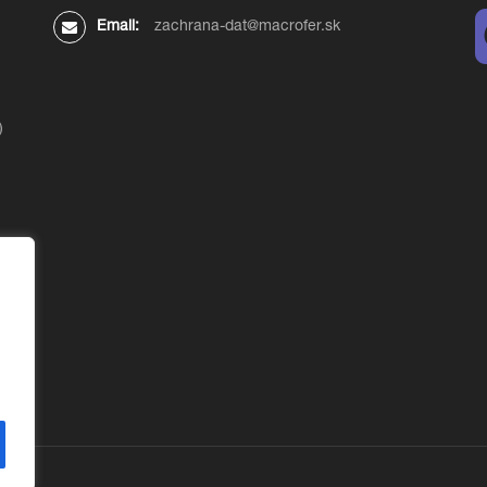
Email:
zachrana-dat@macrofer.sk
)