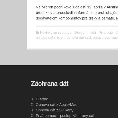
Na Micron podnikovej udalosti 12. apríla v Austi
produktov a predstavila informácie o prebiehaj
dodávateľom komponentov pre disky a pamäte. M
Novinky zo sveta pamäťových médií
crucial
,
d
obnova dat micron
,
obnova dat ssd
,
oprava ssd
,
zac
Záchrana dát
O firme
Obnova dát z Apple/Mac
Obnova dát z SD karty
Prvá pomoc – postup záchrany dát