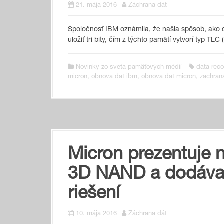
21. mája 2016
Záchrana dát
Spoločnosť IBM oznámila, že našla spôsob, ak
uložiť tri bity, čím z týchto pamätí vytvorí typ TL
Novinky zo sveta pamäťových médií
data reco
micron
,
obnova dat ibm
,
obnova dat micron
,
zachran
Micron prezentuje 
3D NAND a dodáva
riešení
10. mája 2016
Záchrana dát