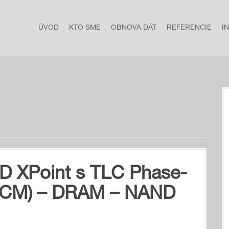
ÚVOD
KTO SME
OBNOVA DÁT
REFERENCIE
I
 3D XPoint s TLC Phase-
PCM) – DRAM – NAND