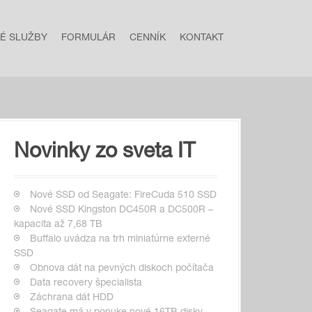
NÉ SLUŽBY
FORMULÁR
CENNÍK
KONTAKT
Novinky zo sveta IT
Nové SSD od Seagate: FireCuda 510 SSD
Nové SSD Kingston DC450R a DC500R –
kapacita až 7,68 TB
Buffalo uvádza na trh miniatúrne externé
SSD
Obnova dát na pevných diskoch počítača
Data recovery špecialista
Záchrana dát HDD