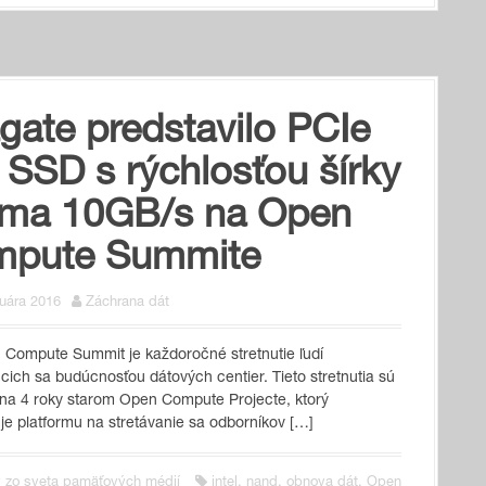
gate predstavilo PCIe
 SSD s rýchlosťou šírky
ma 10GB/s na Open
pute Summite
ruára 2016
Záchrana dát
Compute Summit je každoročné stretnutie ľudí
cich sa budúcnosťou dátových centier. Tieto stretnutia sú
na 4 roky starom Open Compute Projecte, ktorý
je platformu na stretávanie sa odborníkov […]
 zo sveta pamäťových médií
intel
,
nand
,
obnova dát
,
Open