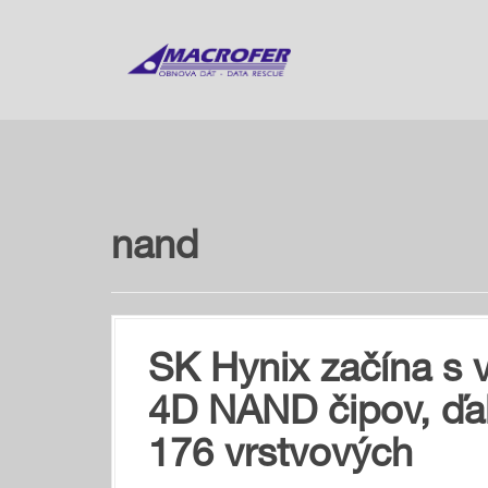
S
k
i
p
t
o
c
o
n
t
nand
e
n
t
SK Hynix začína s 
4D NAND čipov, ďale
176 vrstvových