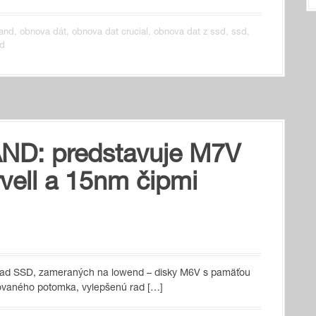
and
,
obnova dát
,
obnova dat crucial
,
obnova dat z ssd
,
ssd
,
sd
AND: predstavuje M7V
vell a 15nm čipmi
tnu rad SSD, zameraných na lowend – disky M6V s pamäťou
zovaného potomka, vylepšenú rad […]