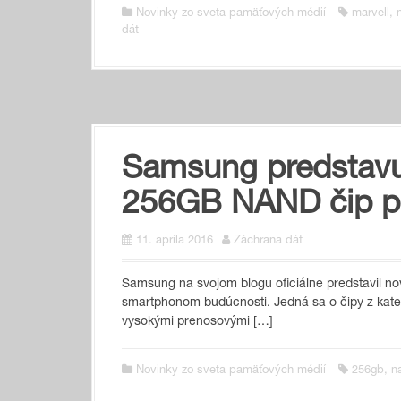
Novinky zo sveta pamäťových médií
marvell
,
dát
Samsung predstavu
256GB NAND čip pr
11. apríla 2016
Záchrana dát
Samsung na svojom blogu oficiálne predstavil no
smartphonom budúcnosti. Jedná sa o čipy z kateg
vysokými prenosovými […]
Novinky zo sveta pamäťových médií
256gb
,
n