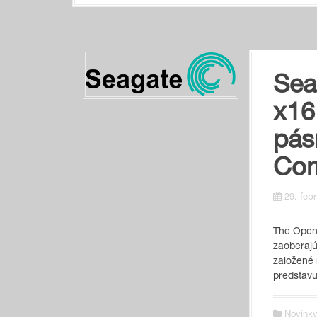
Sea
x16
pás
Com
29. feb
The Open 
zaoberajú
založené 
predstavu
Novinky