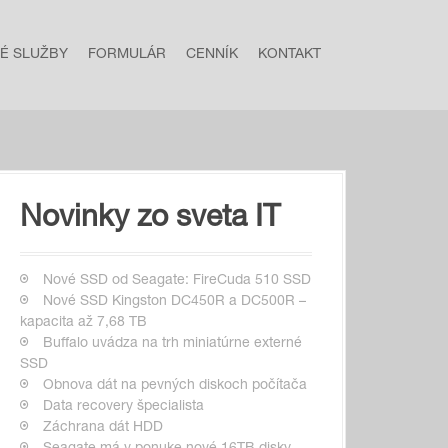
NÉ SLUŽBY
FORMULÁR
CENNÍK
KONTAKT
Novinky zo sveta IT
Nové SSD od Seagate: FireCuda 510 SSD
Nové SSD Kingston DC450R a DC500R –
kapacita až 7,68 TB
Buffalo uvádza na trh miniatúrne externé
SSD
Obnova dát na pevných diskoch počítača
Data recovery špecialista
Záchrana dát HDD