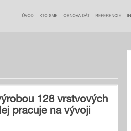
ÚVOD
KTO SME
OBNOVA DÁT
REFERENCIE
I
výrobou 128 vrstvových
j pracuje na vývoji