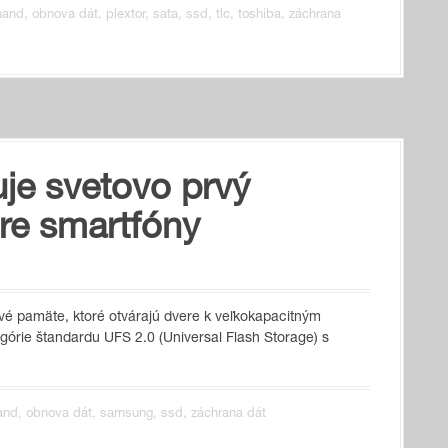
nand
,
obnova dát
,
plextor
,
sata
,
ssd
,
tlc
,
toshiba
,
záchrana
je svetovo prvý
e smartfóny
vé pamäte, ktoré otvárajú dvere k veľkokapacitným
órie štandardu UFS 2.0 (Universal Flash Storage) s
and
,
obnova dát
,
samsung
,
ssd
,
záchrana dát