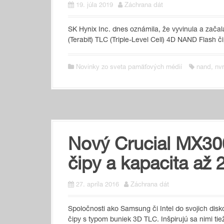
19. júla 2019
Záchrana dát
SK Hynix Inc. dnes oznámila, že vyvinula a zača
(Terabit) TLC (Triple-Level Cell) 4D NAND Flash 
Novinky zo sveta pamäťových médií
nand
,
nv
Nový Crucial MX30
čipy a kapacita až
27. apríla 2016
Záchrana dát
Spoločnosti ako Samsung či Intel do svojich dis
čipy s typom buniek 3D TLC. Inšpirujú sa nimi tie