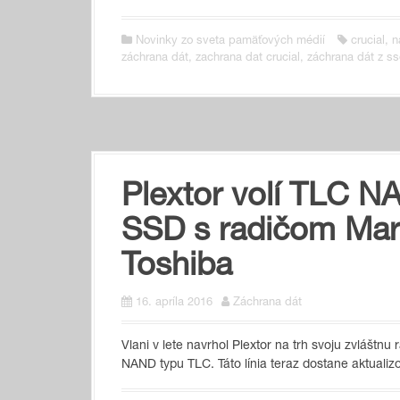
Novinky zo sveta pamäťových médií
crucial
,
n
záchrana dát
,
zachrana dat crucial
,
záchrana dát z s
Plextor volí TLC N
SSD s radičom Mar
Toshiba
16. apríla 2016
Záchrana dát
Vlani v lete navrhol Plextor na trh svoju zvláš
NAND typu TLC. Táto línia teraz dostane aktuali