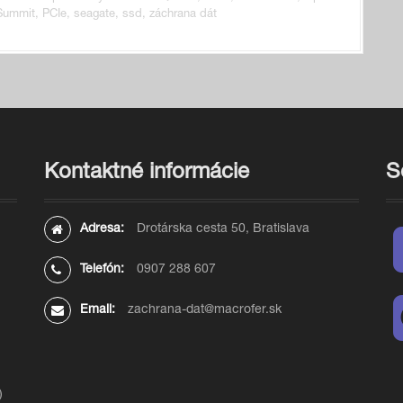
Summit
,
PCIe
,
seagate
,
ssd
,
záchrana dát
Kontaktné informácie
S
Adresa:
Drotárska cesta 50, Bratislava
Telefón:
0907 288 607
Email:
zachrana-dat@macrofer.sk
)