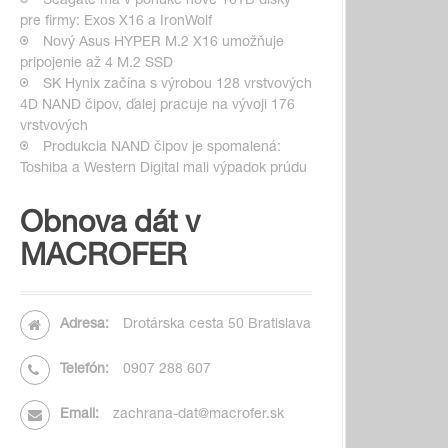
Seagate má v ponuke nové 16TB disky
pre firmy: Exos X16 a IronWolf
Nový Asus HYPER M.2 X16 umožňuje
pripojenie až 4 M.2 SSD
SK Hynix začína s výrobou 128 vrstvových
4D NAND čipov, ďalej pracuje na vývoji 176
vrstvových
Produkcia NAND čipov je spomalená:
Toshiba a Western Digital mali výpadok prúdu
Obnova dát v
MACROFER
Adresa:
Drotárska cesta 50 Bratislava
Telefón:
0907 288 607
Email:
zachrana-dat@macrofer.sk