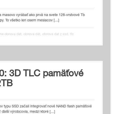
la masovo vyrábať ako prvá na svete 128-vrstvové Tb
čipy. To všetko len osem mesiacov […]
me obnova dat
,
obnova dát
,
obnova dat z ssd
,
tlc
0: 3D TLC pamäťové
 2TB
kov typu SSD začali integrovať nové NAND flash pamäťové
ž ďalší výrobcovia, medzi ktoré […]