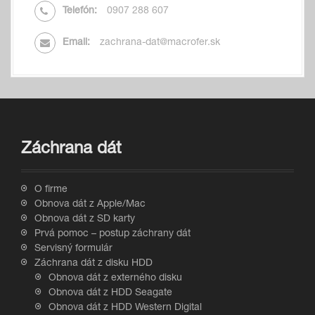
Telefón:
0907 288 607
Email:
zachrana-dat@macrofer.sk
Záchrana dát
O firme
Obnova dát z Apple/Mac
Obnova dát z SD karty
Prvá pomoc – postup záchrany dát
Servisný formulár
Záchrana dát z disku HDD
Obnova dát z externého disku
Obnova dát z HDD Seagate
Obnova dát z HDD Western Digital