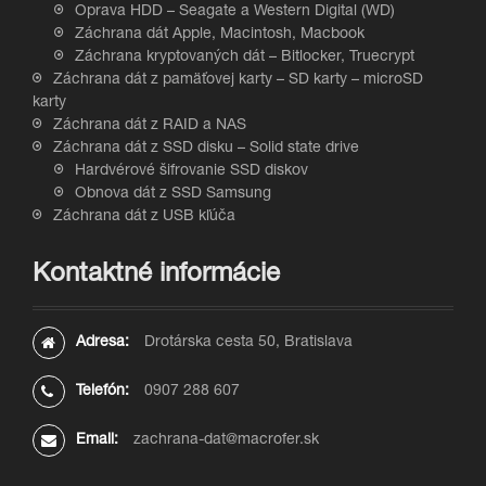
Oprava HDD – Seagate a Western Digital (WD)
Záchrana dát Apple, Macintosh, Macbook
Záchrana kryptovaných dát – Bitlocker, Truecrypt
Záchrana dát z pamäťovej karty – SD karty – microSD
karty
Záchrana dát z RAID a NAS
Záchrana dát z SSD disku – Solid state drive
Hardvérové šifrovanie SSD diskov
Obnova dát z SSD Samsung
Záchrana dát z USB kľúča
Kontaktné informácie
Adresa:
Drotárska cesta 50, Bratislava
Telefón:
0907 288 607
Email:
zachrana-dat@macrofer.sk