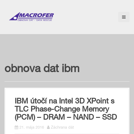
S
k
i
p
t
o
c
o
n
t
e
obnova dat ibm
n
t
IBM útočí na Intel 3D XPoint s
TLC Phase-Change Memory
(PCM) – DRAM – NAND – SSD
21. mája 2016
Záchrana dát