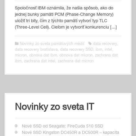
Spoločnosť IBM oznámila, že našla spôsob, ako do
jednej bunky pamäti PCM (Phase-Change Memory)
uložiť tri bity, čím z týchto pamätí vytvorí typ TLC
(Three-Level Cell). Cieľom je vytvoriť konkurenciu […]
Novinky zo sveta pamäťových médií
data recovery
,
data recovery bratislava
,
data recovery SSD
,
ibm
,
intel
,
micron
,
obnova dat ibm
,
obnova dat micron
,
zachrana dat
ibm
,
zachrana dat intel
,
zachrana dat micron
Novinky zo sveta IT
Nové SSD od Seagate: FireCuda 510 SSD
Nové SSD Kingston DC450R a DC500R – kapacita