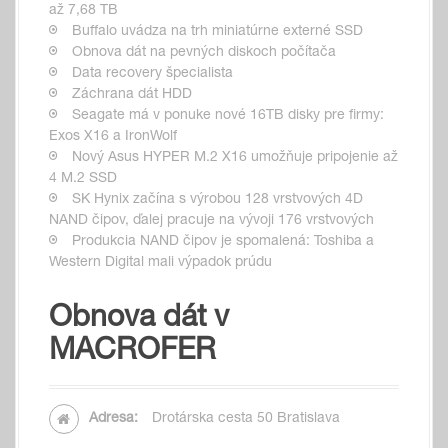
až 7,68 TB
Buffalo uvádza na trh miniatúrne externé SSD
Obnova dát na pevných diskoch počítača
Data recovery špecialista
Záchrana dát HDD
Seagate má v ponuke nové 16TB disky pre firmy:
Exos X16 a IronWolf
Nový Asus HYPER M.2 X16 umožňuje pripojenie až
4 M.2 SSD
SK Hynix začína s výrobou 128 vrstvových 4D
NAND čipov, ďalej pracuje na vývoji 176 vrstvových
Produkcia NAND čipov je spomalená: Toshiba a
Western Digital mali výpadok prúdu
Obnova dát v
MACROFER
Adresa:
Drotárska cesta 50 Bratislava