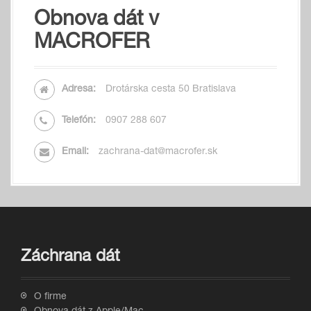
Obnova dát v
MACROFER
Adresa:
Drotárska cesta 50 Bratislava
Telefón:
0907 288 607
Email:
zachrana-dat@macrofer.sk
Záchrana dát
O firme