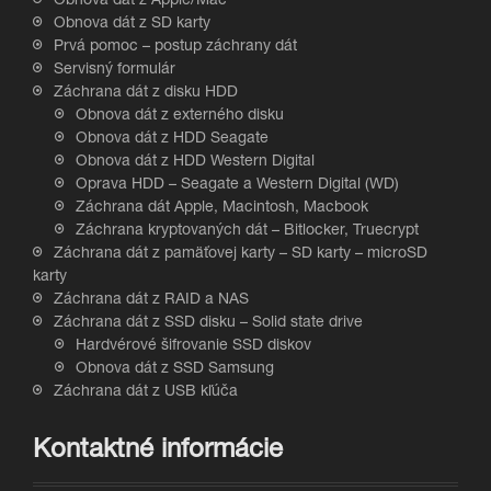
Obnova dát z Apple/Mac
Obnova dát z SD karty
Prvá pomoc – postup záchrany dát
Servisný formulár
Záchrana dát z disku HDD
Obnova dát z externého disku
Obnova dát z HDD Seagate
Obnova dát z HDD Western Digital
Oprava HDD – Seagate a Western Digital (WD)
Záchrana dát Apple, Macintosh, Macbook
Záchrana kryptovaných dát – Bitlocker, Truecrypt
Záchrana dát z pamäťovej karty – SD karty – microSD
karty
Záchrana dát z RAID a NAS
Záchrana dát z SSD disku – Solid state drive
Hardvérové šifrovanie SSD diskov
Obnova dát z SSD Samsung
Záchrana dát z USB kľúča
Kontaktné informácie