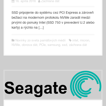
16. apríla 2016
Záchrana dát
SSD pripojenie do systému cez PCI Express a zároveň
bežiaci na modernom protokolu NVMe zaradil medzi
prvými do ponuky Intel (SSD 750 v prevedení U.2 alebo
karty) a rýchlo na […]
Novinky zo sveta pamäťových médií
intel
,
micron
,
NVMe
,
obnova dát
,
PCIe
,
samsung
,
ssd
,
záchrana dát