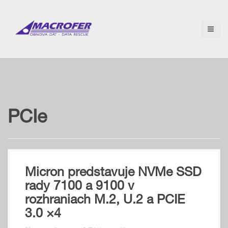
S
k
i
p
t
o
c
o
n
t
e
PCIe
n
t
Micron predstavuje NVMe SSD
rady 7100 a 9100 v
rozhraniach M.2, U.2 a PCIE
3.0 ×4