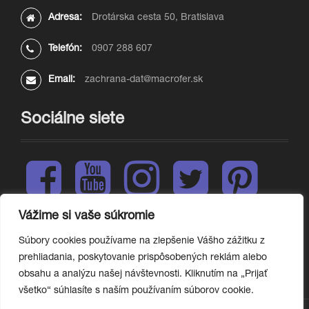
Adresa:
Drotárska cesta 50, Bratislava
Telefón:
0907 288 607
Email:
zachrana-dat@macrofer.sk
Sociálne siete
F
Y
I
T
P
a
o
n
w
i
c
u
s
i
n
e
t
t
t
t
Vážime si vaše súkromie
L
b
u
a
t
e
i
o
b
g
e
r
Súbory cookies používame na zlepšenie Vášho zážitku z
n
o
e
r
r
e
prehliadania, poskytovanie prispôsobených reklám alebo
k
k
a
s
obsahu a analýzu našej návštevnosti. Kliknutím na „Prijať
e
m
t
d
všetko“ súhlasíte s naším používaním súborov cookie.
I