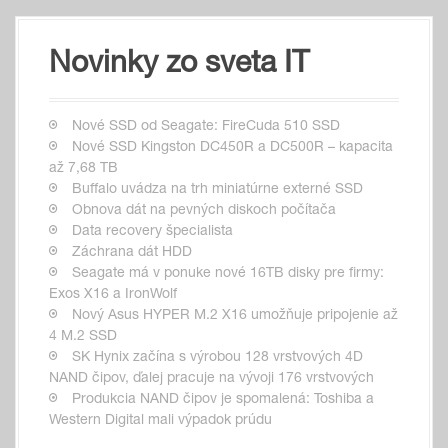
Novinky zo sveta IT
Nové SSD od Seagate: FireCuda 510 SSD
Nové SSD Kingston DC450R a DC500R – kapacita
až 7,68 TB
Buffalo uvádza na trh miniatúrne externé SSD
Obnova dát na pevných diskoch počítača
Data recovery špecialista
Záchrana dát HDD
Seagate má v ponuke nové 16TB disky pre firmy:
Exos X16 a IronWolf
Nový Asus HYPER M.2 X16 umožňuje pripojenie až
4 M.2 SSD
SK Hynix začína s výrobou 128 vrstvových 4D
NAND čipov, ďalej pracuje na vývoji 176 vrstvových
Produkcia NAND čipov je spomalená: Toshiba a
Western Digital mali výpadok prúdu