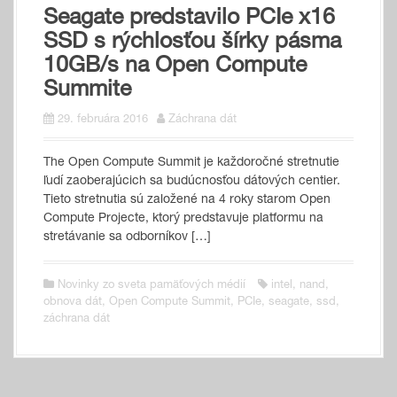
Seagate predstavilo PCIe x16
SSD s rýchlosťou šírky pásma
10GB/s na Open Compute
Summite
29. februára 2016
Záchrana dát
The Open Compute Summit je každoročné stretnutie
ľudí zaoberajúcich sa budúcnosťou dátových centier.
Tieto stretnutia sú založené na 4 roky starom Open
Compute Projecte, ktorý predstavuje platformu na
stretávanie sa odborníkov […]
Novinky zo sveta pamäťových médií
intel
,
nand
,
obnova dát
,
Open Compute Summit
,
PCIe
,
seagate
,
ssd
,
záchrana dát