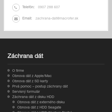
Telefón:
0907 288 607
Email:
zachrana-dat@macrofer.sk
Záchrana dát
O firme
Obnova dát z Apple/Mac
Obnova dát z SD karty
Prvá pomoc – postup záchrany dát
Servisný formulár
Záchrana dát z disku HDD
Obnova dát z externého disku
Obnova dát z HDD Seagate