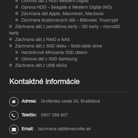
Obnova dát z HDD Western Digital
Oprava HDD – Seagate a Western Digital (WD)
Záchrana dát Apple, Macintosh, Macbook
Záchrana kryptovaných dát – Bitlocker, Truecrypt
Záchrana dát z pamäťovej karty – SD karty – microSD
karty
Záchrana dát z RAID a NAS
Záchrana dát z SSD disku – Solid state drive
Hardvérové šifrovanie SSD diskov
Obnova dát z SSD Samsung
Záchrana dát z USB kľúča
Kontaktné informácie
Adresa:
Drotárska cesta 50, Bratislava
Telefón:
0907 288 607
Email:
zachrana-dat@macrofer.sk