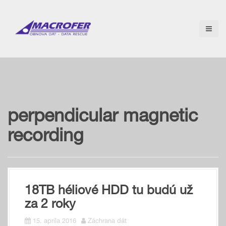
S
k
i
p
t
o
c
o
n
t
e
perpendicular magnetic
n
t
recording
18TB héliové HDD tu budú už
za 2 roky
15. apríla 2016
Záchrana dát