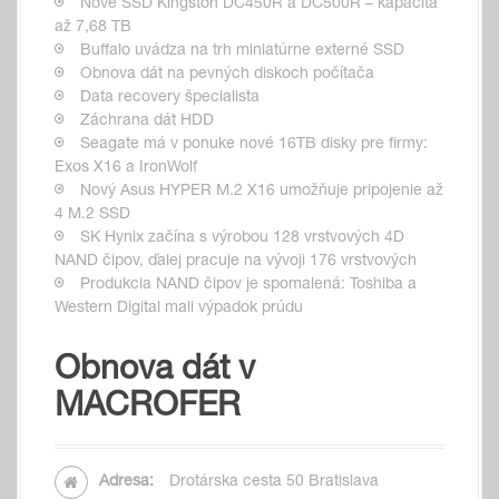
Nové SSD Kingston DC450R a DC500R – kapacita
až 7,68 TB
Buffalo uvádza na trh miniatúrne externé SSD
Obnova dát na pevných diskoch počítača
Data recovery špecialista
Záchrana dát HDD
Seagate má v ponuke nové 16TB disky pre firmy:
Exos X16 a IronWolf
Nový Asus HYPER M.2 X16 umožňuje pripojenie až
4 M.2 SSD
SK Hynix začína s výrobou 128 vrstvových 4D
NAND čipov, ďalej pracuje na vývoji 176 vrstvových
Produkcia NAND čipov je spomalená: Toshiba a
Western Digital mali výpadok prúdu
Obnova dát v
MACROFER
Adresa:
Drotárska cesta 50 Bratislava