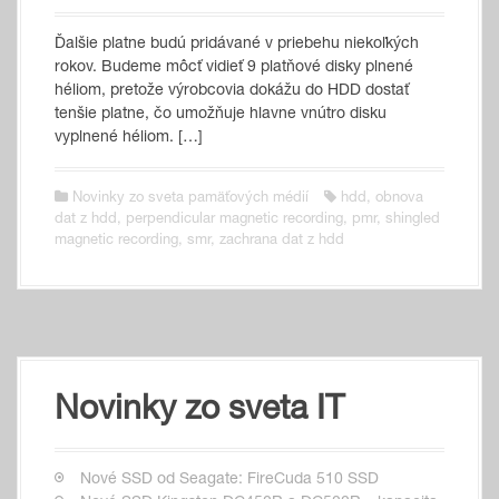
Ďalšie platne budú pridávané v priebehu niekoľkých
rokov. Budeme môcť vidieť 9 platňové disky plnené
héliom, pretože výrobcovia dokážu do HDD dostať
tenšie platne, čo umožňuje hlavne vnútro disku
vyplnené héliom. […]
Novinky zo sveta pamäťových médií
hdd
,
obnova
dat z hdd
,
perpendicular magnetic recording
,
pmr
,
shingled
magnetic recording
,
smr
,
zachrana dat z hdd
Novinky zo sveta IT
Nové SSD od Seagate: FireCuda 510 SSD