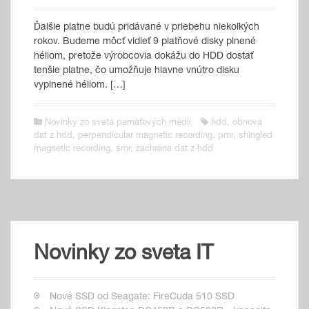
Ďalšie platne budú pridávané v priebehu niekoľkých
rokov. Budeme môcť vidieť 9 platňové disky plnené
héliom, pretože výrobcovia dokážu do HDD dostať
tenšie platne, čo umožňuje hlavne vnútro disku
vyplnené héliom. […]
Novinky zo sveta pamäťových médií
hdd
,
obnova
dat z hdd
,
perpendicular magnetic recording
,
pmr
,
shingled
magnetic recording
,
smr
,
zachrana dat z hdd
Novinky zo sveta IT
Nové SSD od Seagate: FireCuda 510 SSD