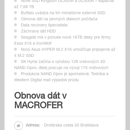
Nové SSD Kingston DC450R a DC500R – kapacita
až 7,68 TB
Buffalo uvádza na trh miniatúrne externé SSD
Obnova dát na pevných diskoch počítača
Data recovery špecialista
Záchrana dát HDD
Seagate má v ponuke nové 16TB disky pre firmy:
Exos X16 a IronWolf
Nový Asus HYPER M.2 X16 umožňuje pripojenie až
4 M.2 SSD
SK Hynix začína s výrobou 128 vrstvových 4D
NAND čipov, ďalej pracuje na vývoji 176 vrstvových
Produkcia NAND čipov je spomalená: Toshiba a
Western Digital mali výpadok prúdu
Obnova dát v
MACROFER
Adresa:
Drotárska cesta 50 Bratislava