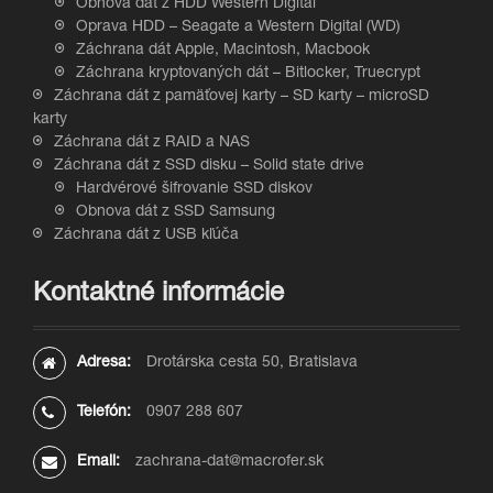
Obnova dát z HDD Western Digital
Oprava HDD – Seagate a Western Digital (WD)
Záchrana dát Apple, Macintosh, Macbook
Záchrana kryptovaných dát – Bitlocker, Truecrypt
Záchrana dát z pamäťovej karty – SD karty – microSD
karty
Záchrana dát z RAID a NAS
Záchrana dát z SSD disku – Solid state drive
Hardvérové šifrovanie SSD diskov
Obnova dát z SSD Samsung
Záchrana dát z USB kľúča
Kontaktné informácie
Adresa:
Drotárska cesta 50, Bratislava
Telefón:
0907 288 607
Email:
zachrana-dat@macrofer.sk