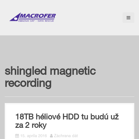
S
k
i
p
t
o
c
o
n
t
e
shingled magnetic
n
t
recording
18TB héliové HDD tu budú už
za 2 roky
15. apríla 2016
Záchrana dát