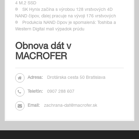
4 M.2 SSD
SK Hynix začína s výrobou 128 vrstvových 4D
NAND čipov, ďalej pracuje na vývoji 176 vrstvových
Produkcia NAND čipov je spomalená: Toshiba a
Western Digital mali výpadok prúdu
Obnova dát v
MACROFER
Adresa:
Drotárska cesta 50 Bratislava
Telefón:
0907 288 607
Email:
zachrana-dat@macrofer.sk