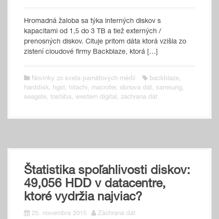
Hromadná žaloba sa týka interných diskov s
kapacitami od 1,5 do 3 TB a tiež externých /
prenosných diskov. Cituje pritom dáta ktorá vzišla zo
zistení cloudové firmy Backblaze, ktorá […]
Novinky zo sveta pamäťových médií
backblaze
,
harddisk
,
hgst
,
hitachi
,
macrofer
,
obnova dát
,
samsung
,
seagate
,
toshiba
,
western digital
,
záchrana dát
Štatistika spoľahlivosti diskov:
49,056 HDD v datacentre,
ktoré vydržia najviac?
25. novembra 2015
Záchrana dát