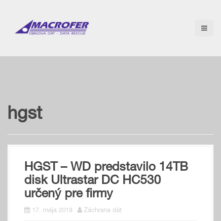
S
k
i
p
t
o
c
o
n
t
e
hgst
n
t
HGST – WD predstavilo 14TB
disk Ultrastar DC HC530
určený pre firmy
17. mája 2018
Záchrana dát