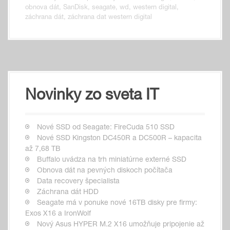
obnova dát
,
SanDisk
,
seagate
,
wd
,
western digital
,
záchrana dát
,
záchrana dat western digital
Novinky zo sveta IT
Nové SSD od Seagate: FireCuda 510 SSD
Nové SSD Kingston DC450R a DC500R – kapacita
až 7,68 TB
Buffalo uvádza na trh miniatúrne externé SSD
Obnova dát na pevných diskoch počítača
Data recovery špecialista
Záchrana dát HDD
Seagate má v ponuke nové 16TB disky pre firmy:
Exos X16 a IronWolf
Nový Asus HYPER M.2 X16 umožňuje pripojenie až