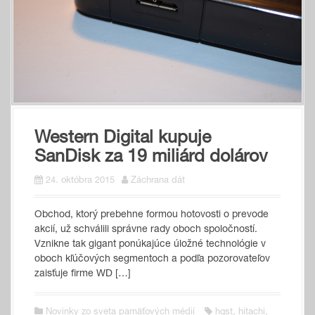
Western Digital kupuje
SanDisk za 19 miliárd dolárov
24. októbra 2015
Záchrana dát
Ob­chod, kto­rý pre­beh­ne for­mou ho­to­vos­ti o pre­vo­de
ak­cií, už schvá­li­li správ­ne ra­dy oboch spo­loč­nos­tí.
Vznik­ne tak gi­gant po­nú­ka­jú­ce úlož­né tech­no­ló­gie v
oboch kľú­čo­vých seg­men­toch a pod­ľa po­zo­ro­va­te­ľov
za­is­ťu­je fir­me WD […]
Novinky zo sveta pamäťových médií
hgst
,
hitachi
,