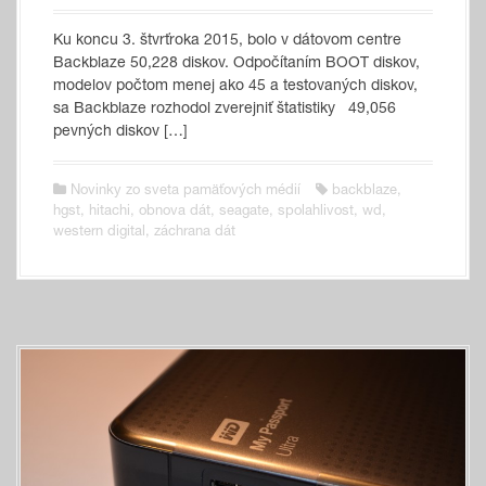
Ku koncu 3. štvrťroka 2015, bolo v dátovom centre
Backblaze 50,228 diskov. Odpočítaním BOOT diskov,
modelov počtom menej ako 45 a testovaných diskov,
sa Backblaze rozhodol zverejniť štatistiky 49,056
pevných diskov […]
Novinky zo sveta pamäťových médií
backblaze
,
hgst
,
hitachi
,
obnova dát
,
seagate
,
spolahlivost
,
wd
,
western digital
,
záchrana dát