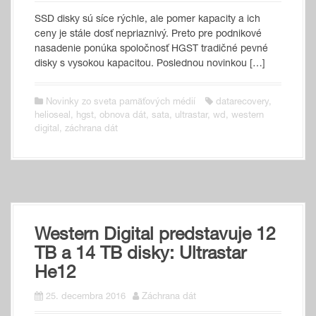
SSD disky sú síce rýchle, ale pomer kapacity a ich
ceny je stále dosť nepriaznivý. Preto pre podnikové
nasadenie ponúka spoločnosť HGST tradičné pevné
disky s vysokou kapacitou. Poslednou novinkou […]
Novinky zo sveta pamäťových médií
datarecovery
,
helioseal
,
hgst
,
obnova dát
,
sata
,
ultrastar
,
wd
,
western
digital
,
záchrana dát
Western Digital predstavuje 12
TB a 14 TB disky: Ultrastar
He12
25. decembra 2016
Záchrana dát