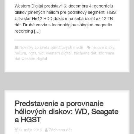
Western Digital predstavil 6. decembra 4. generáciu
diskov plnených héliom pre podnikový segment. HGST
Ultrastar He12 HDD dokáže na seba uložiť až 12 TB
dát. Druhá verzia s technológiou shingled magnetic
recording […]
Novinky zo sveta pamäťových médií
heliove disky
,
helium
,
hgst
,
wd
,
western digital
,
záchrana dát
,
záchrana
dat western digital
Predstavenie a porovnanie
héliových diskov: WD, Seagate
a HGST
9. mája 2016
Záchrana dát