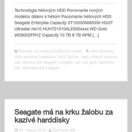
Technológia héliových HDD Porovnanie nových
modelov diskov s héliom Porovnanie héliových HDD
Seagate Enterpise Capacity ST10000NM0006 HGST
Ultrastar He10 HUH721010ALE600xxxx WD Gold
WD8002FRYZ Capacity 10 TB 8 TB RPM […]
Novinky zo sveta pamäťových médií
data recovery
,
data recovery bratislava
,
hdd
,
helium
,
hgst
,
hitachi
,
obnova
dát
,
obnova dat seagate
,
seagate
,
wd
,
wd gold
,
záchrana
dát
,
záchrana dát seagate
Seagate má na krku žalobu za
kazivé harddisky
31. marca 2016
Záchrana dát