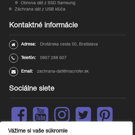
Obnova dát z SSD Samsung
Záchrana dát z USB kľúča
Kontaktné informácie
Adresa:
Drotárska cesta 50, Bratislava
Telefón:
0907 288 607
Email:
zachrana-dat@macrofer.sk
Sociálne siete
F
Y
I
T
P
a
o
n
w
i
c
u
s
i
n
e
t
t
t
t
Vážime si vaše súkromie
L
b
u
a
t
e