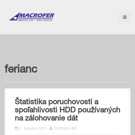
S
k
i
p
t
o
c
o
n
t
e
ferianc
n
t
Štatistika poruchovosti a
spoľahlivosti HDD používaných
na zálohovanie dát
2. januára 2015
Záchrana dát