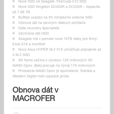
Nové SSD od Seagate: FireCuda 510 SSD
Nové SSD Kingston DC450R a DC500R – kapacita
až 7,68 TB
Buffalo uvádza na trh miniatúrne externé SSD
Obnova dát na pevných diskoch počítača
Data recovery špecialista
Záchrana dát HDD
Seagate má v ponuke nové 16TB disky pre firmy:
Exos X16 a IronWolf
Nový Asus HYPER M.2 X16 umožňuje pripojenie až
4 M.2 SSD
SK Hynix začína s výrobou 128 vrstvových 4D
NAND čipov, ďalej pracuje na vývoji 176 vrstvových
Produkcia NAND čipov je spomalená: Toshiba a
Western Digital mali výpadok prúdu
Obnova dát v
MACROFER