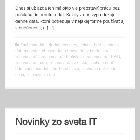
Dnes si už az­da len má­lok­to vie pred­sta­viť prá­cu bez
po­čí­ta­ča, inter­ne­tu a dát. Kaž­dý z nás vy­pro­du­ku­je
den­ne dá­ta, kto­ré pot­re­bu­je v ne­ja­kej for­me pou­ží­vať aj
v bu­dúc­nos­ti, a […]
Záchrana dát
datarecovery
,
ferianc
,
hdd zachrana
dat
,
macrofer
,
obnova dát
,
obnova dát z harddisku
,
záchrana dát
,
záchrana dát bratislava
,
zachrana dat RAID
,
zachrana dat usb
,
záchrana dát z disku
,
zachrana dat z
hdd
,
zachrana dat z hdd bratislava
,
zachrana dat z hdd
cena
,
zálohovanie dát
Novinky zo sveta IT