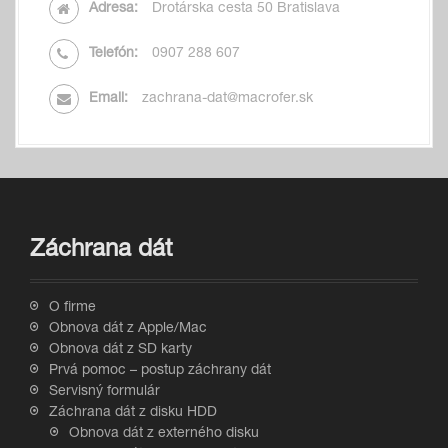
Adresa:
Drotárska cesta 50 Bratislava
Telefón:
0907 288 607
Email:
zachrana-dat@macrofer.sk
Záchrana dát
O firme
Obnova dát z Apple/Mac
Obnova dát z SD karty
Prvá pomoc – postup záchrany dát
Servisný formulár
Záchrana dát z disku HDD
Obnova dát z externého disku