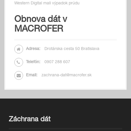
Western Digital mali výpadok prúdu
Obnova dát v
MACROFER
Adresa:
Drotárska cesta 50 Bratislava
Telefón:
0907 288 607
Email:
zachrana-dat@macrofer.sk
Záchrana dát