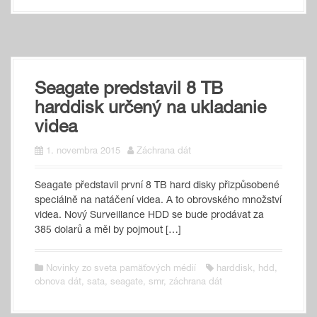
Seagate predstavil 8 TB
harddisk určený na ukladanie
videa
1. novembra 2015
Záchrana dát
Seagate představil první 8 TB hard disky přizpůsobené
speciálně na natáčení videa. A to obrovského množství
videa. Nový Surveillance HDD se bude prodávat za
385 dolarů a měl by pojmout […]
Novinky zo sveta pamäťových médií
harddisk
,
hdd
,
obnova dát
,
sata
,
seagate
,
smr
,
záchrana dát