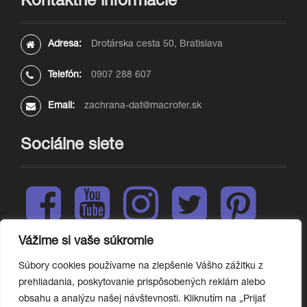
Kontaktné informácie
Adresa:
Drotárska cesta 50, Bratislava
Telefón:
0907 288 607
Email:
zachrana-dat@macrofer.sk
Sociálne siete
F
Y
I
T
P
a
o
n
w
i
c
u
s
i
n
e
t
t
t
t
Vážime si vaše súkromie
L
b
u
a
t
e
i
o
b
g
e
r
Súbory cookies používame na zlepšenie Vášho zážitku z
n
o
e
r
r
e
prehliadania, poskytovanie prispôsobených reklám alebo
k
k
a
s
e
obsahu a analýzu našej návštevnosti. Kliknutím na „Prijať
m
t