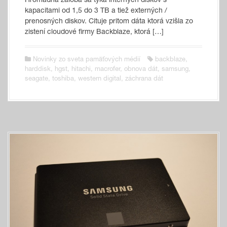
Hromadná žaloba sa týka interných diskov s
kapacitami od 1,5 do 3 TB a tiež externých /
prenosných diskov. Cituje pritom dáta ktorá vzišla zo
zistení cloudové firmy Backblaze, ktorá […]
Novinky zo sveta pamäťových médií
backblaze
,
harddisk
,
hgst
,
hitachi
,
macrofer
,
obnova dát
,
samsung
,
seagate
,
toshiba
,
western digital
,
záchrana dát