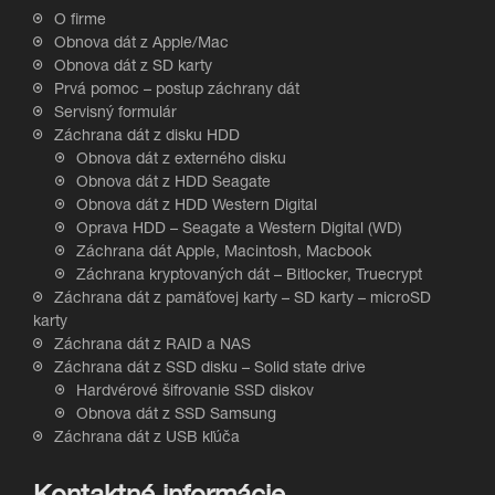
O firme
Obnova dát z Apple/Mac
Obnova dát z SD karty
Prvá pomoc – postup záchrany dát
Servisný formulár
Záchrana dát z disku HDD
Obnova dát z externého disku
Obnova dát z HDD Seagate
Obnova dát z HDD Western Digital
Oprava HDD – Seagate a Western Digital (WD)
Záchrana dát Apple, Macintosh, Macbook
Záchrana kryptovaných dát – Bitlocker, Truecrypt
Záchrana dát z pamäťovej karty – SD karty – microSD
karty
Záchrana dát z RAID a NAS
Záchrana dát z SSD disku – Solid state drive
Hardvérové šifrovanie SSD diskov
Obnova dát z SSD Samsung
Záchrana dát z USB kľúča