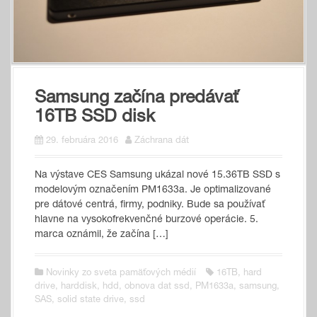
Samsung začína predávať
16TB SSD disk
29. februára 2016
Záchrana dát
Na výstave CES Samsung ukázal nové 15.36TB SSD s
modelovým označením PM1633a. Je optimalizované
pre dátové centrá, firmy, podniky. Bude sa používať
hlavne na vysokofrekvenčné burzové operácie. 5.
marca oznámil, že začína […]
Novinky zo sveta pamäťových médií
16TB
,
hard
drive
,
harddisk
,
hdd
,
obnova dat ssd
,
PM1633a
,
samsung
,
SAS
,
solid state drive
,
ssd