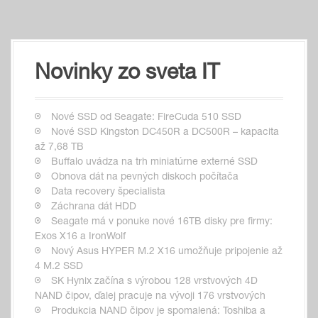
Novinky zo sveta IT
Nové SSD od Seagate: FireCuda 510 SSD
Nové SSD Kingston DC450R a DC500R – kapacita
až 7,68 TB
Buffalo uvádza na trh miniatúrne externé SSD
Obnova dát na pevných diskoch počítača
Data recovery špecialista
Záchrana dát HDD
Seagate má v ponuke nové 16TB disky pre firmy:
Exos X16 a IronWolf
Nový Asus HYPER M.2 X16 umožňuje pripojenie až
4 M.2 SSD
SK Hynix začína s výrobou 128 vrstvových 4D
NAND čipov, ďalej pracuje na vývoji 176 vrstvových
Produkcia NAND čipov je spomalená: Toshiba a