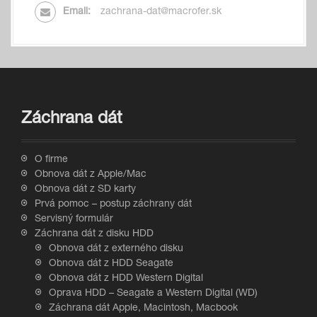
Email:
zachrana-dat@macrofer.sk
Záchrana dát
O firme
Obnova dát z Apple/Mac
Obnova dát z SD karty
Prvá pomoc – postup záchrany dát
Servisný formulár
Záchrana dát z disku HDD
Obnova dát z externého disku
Obnova dát z HDD Seagate
Obnova dát z HDD Western Digital
Oprava HDD – Seagate a Western Digital (WD)
Záchrana dát Apple, Macintosh, Macbook