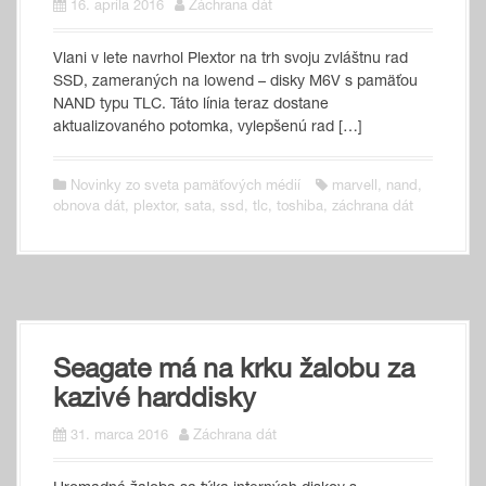
16. apríla 2016
Záchrana dát
Vlani v lete navrhol Plextor na trh svoju zvláštnu rad
SSD, zameraných na lowend – disky M6V s pamäťou
NAND typu TLC. Táto línia teraz dostane
aktualizovaného potomka, vylepšenú rad […]
Novinky zo sveta pamäťových médií
marvell
,
nand
,
obnova dát
,
plextor
,
sata
,
ssd
,
tlc
,
toshiba
,
záchrana dát
Seagate má na krku žalobu za
kazivé harddisky
31. marca 2016
Záchrana dát