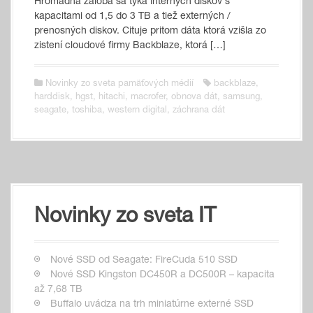
Hromadná žaloba sa týka interných diskov s
kapacitami od 1,5 do 3 TB a tiež externých /
prenosných diskov. Cituje pritom dáta ktorá vzišla zo
zistení cloudové firmy Backblaze, ktorá […]
Novinky zo sveta pamäťových médií
backblaze
,
harddisk
,
hgst
,
hitachi
,
macrofer
,
obnova dát
,
samsung
,
seagate
,
toshiba
,
western digital
,
záchrana dát
Novinky zo sveta IT
Nové SSD od Seagate: FireCuda 510 SSD
Nové SSD Kingston DC450R a DC500R – kapacita
až 7,68 TB
Buffalo uvádza na trh miniatúrne externé SSD