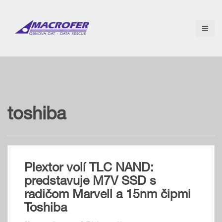
S
k
i
p
t
o
c
o
n
t
e
toshiba
n
t
Plextor volí TLC NAND:
predstavuje M7V SSD s
radičom Marvell a 15nm čipmi
Toshiba