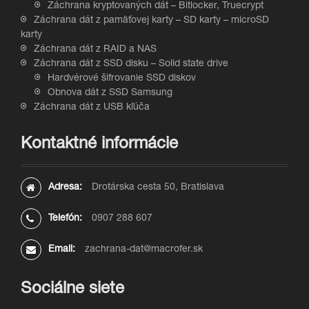
Záchrana kryptovaných dát – Bitlocker, Truecrypt
Záchrana dát z pamäťovej karty – SD karty – microSD
karty
Záchrana dát z RAID a NAS
Záchrana dát z SSD disku – Solid state drive
Hardvérové šifrovanie SSD diskov
Obnova dát z SSD Samsung
Záchrana dát z USB kľúča
Kontaktné informácie
Adresa:
Drotárska cesta 50, Bratislava
Telefón:
0907 288 607
Email:
zachrana-dat@macrofer.sk
Sociálne siete