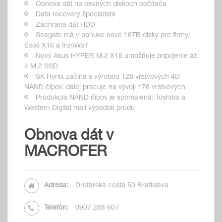
Obnova dát na pevných diskoch počítača
Data recovery špecialista
Záchrana dát HDD
Seagate má v ponuke nové 16TB disky pre firmy:
Exos X16 a IronWolf
Nový Asus HYPER M.2 X16 umožňuje pripojenie až
4 M.2 SSD
SK Hynix začína s výrobou 128 vrstvových 4D
NAND čipov, ďalej pracuje na vývoji 176 vrstvových
Produkcia NAND čipov je spomalená: Toshiba a
Western Digital mali výpadok prúdu
Obnova dát v
MACROFER
Adresa:
Drotárska cesta 50 Bratislava
Telefón:
0907 288 607